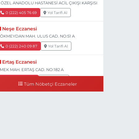
 ÖZEL ANADOLU HASTANESİ ACİL ÇIKIŞI KARŞISI
0 (222) 405 76 69
Yol Tarifi Al
Neşe Eczanesi
ÖKMEYDAN MAH. ULUS CAD. NO:51 A
0 (222) 240 09 87
Yol Tarifi Al
Ertaş Eczanesi
MEK MAH. ERTAŞ CAD. NO:182 A
0 (541) 531 74 48
Yol Tarifi Al
Tüm Nöbetçi Eczaneler
Seda Eczanesi
IRMIZITOPRAK MH.ERCAN SK.NO:14 ESKİ ASKER
ASTANESİ YAN SOKAĞI POLİKLİNİK KAPISI TAM
ARŞISI I
0 (222) 225 92 45
Yol Tarifi Al