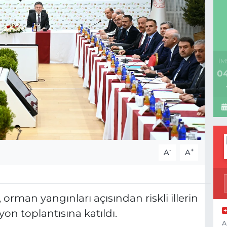
İM
04
-
+
A
A
, orman yangınları açısından riskli illerin
yon toplantısına katıldı.
A