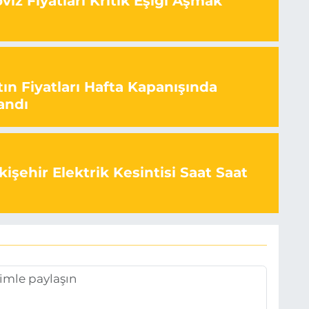
iz Fiyatları Kritik Eşiği Aşmak
ın Fiyatları Hafta Kapanışında
andı
işehir Elektrik Kesintisi Saat Saat