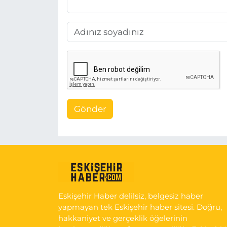
Gönder
Eskişehir Haber delilsiz, belgesiz haber
yapmayan tek Eskişehir haber sitesi. Doğru,
hakkaniyet ve gerçeklik öğelerinin