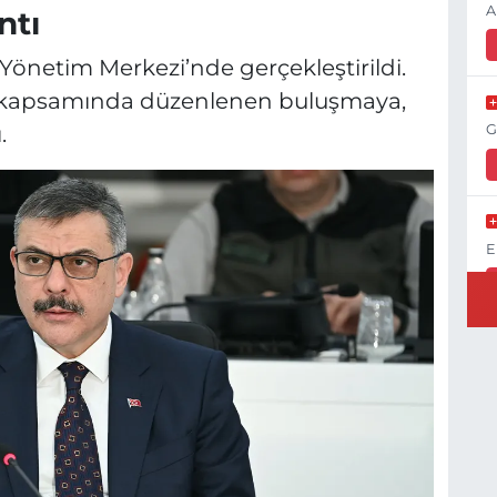
A
ntı
önetim Merkezi’nde gerçekleştirildi.
 kapsamında düzenlenen buluşmaya,
.
G
E
K
H
K