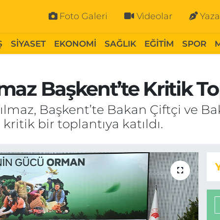
Foto Galeri
Videolar
Yaza
Ş
SİYASET
EKONOMİ
SAĞLIK
EĞİTİM
SPOR
ılmaz Başkent’te Kritik To
 Yılmaz, Başkent’te Bakan Çiftçi ve 
itik bir toplantıya katıldı.