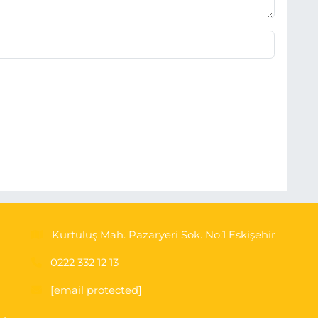
Kurtuluş Mah. Pazaryeri Sok. No:1 Eskişehir
0222 332 12 13
[email protected]