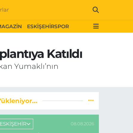
rlar
MAGAZİN
ESKİŞEHİRSPOR
plantıya Katıldı
Bakan Yumaklı’nın
Yükleniyor...
ESKİŞEHİR
08.08.2026