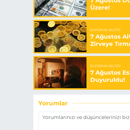
7 Ağustos Döv
Üzere!
EDITÖRÜN SEÇTIĞI
7 Ağustos Alt
Zirveye Tırm
EDITÖRÜN SEÇTIĞI
7 Ağustos Esk
Duyuruldu!
Yorumlar