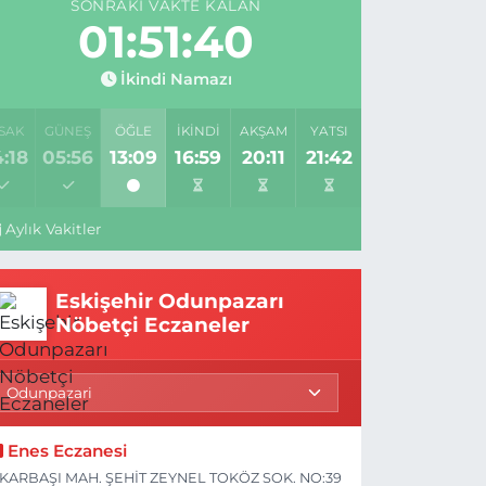
SONRAKI VAKTE KALAN
01:51:39
İkindi Namazı
SAK
GÜNEŞ
ÖĞLE
İKINDI
AKŞAM
YATSI
:18
05:56
13:09
16:59
20:11
21:42
Aylık Vakitler
Eskişehir Odunpazarı
Nöbetçi Eczaneler
Enes Eczanesi
KARBAŞI MAH. ŞEHİT ZEYNEL TOKÖZ SOK. NO:39