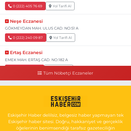
0 (222) 405 76 69
Yol Tarifi Al
Neşe Eczanesi
GÖKMEYDAN MAH. ULUS CAD. NO:51 A
0 (222) 240 09 87
Yol Tarifi Al
Ertaş Eczanesi
EMEK MAH. ERTAŞ CAD. NO:182 A
0 (541) 531 74 48
Yol Tarifi Al
Tüm Nöbetçi Eczaneler
Seda Eczanesi
KIRMIZITOPRAK MH.ERCAN SK.NO:14 ESKİ ASKER HASTANESİ
YAN SOKAĞI POLİKLİNİK KAPISI TAM KARŞISI I
0 (222) 225 92 45
Yol Tarifi Al
Eskişehir Haber delilsiz, belgesiz haber yapmayan tek
Eskişehir haber sitesi. Doğru, hakkaniyet ve gerçeklik
öğelerinin benimsendiği tarafsız gazeteciliğin