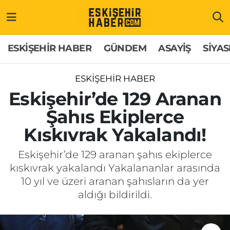
ESKİŞEHİR HABER
Gizlilik Politikası
Odunpazarı Hava Durumu
ESKİŞEHİR HABER
GÜNDEM
ASAYİŞ
SİYAS
GÜNDEM
Hakkımızda
Odunpazarı Trafik Yoğunluk Haritası
ESKİŞEHİR HABER
ASAYİŞ
İletişim
Süper Lig Puan Durumu ve Fikstür
Eskişehir’de 129 Aranan
Şahıs Ekiplerce
SİYASET
Künye
Tüm Manşetler
Kıskıvrak Yakalandı!
EKONOMİ
Son Dakika Haberleri
Eskişehir’de 129 aranan şahıs ekiplerce
kıskıvrak yakalandı Yakalananlar arasında
SAĞLIK
Haber Arşivi
10 yıl ve üzeri aranan şahısların da yer
aldığı bildirildi.
EĞİTİM
SPOR