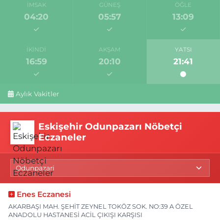
İMSAK
GÜNEŞ
ÖĞLE
04:20
05:57
13:09
İKINDI
AKŞAM
YATSI
16:59
20:10
21:41
Aylık Vakitler
Eskişehir Odunpazarı Nöbetçi
Eczaneler
Enes Eczanesi
AKARBAŞI MAH. ŞEHİT ZEYNEL TOKÖZ SOK. NO:39 A ÖZEL
ANADOLU HASTANESİ ACİL ÇIKIŞI KARŞISI