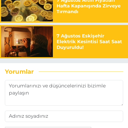
7 Ağustos Altın Fiyatları
Hafta Kapanışında Zirveye
Tırmandı
7 Ağustos Eskişehir
Elektrik Kesintisi Saat Saat
Duyuruldu!
Yorumlar