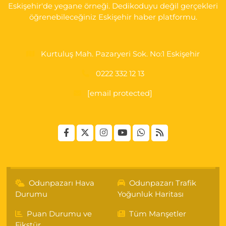
Eskişehir'de yegane örneği. Dedikoduyu değil gerçekleri
öğrenebileceğiniz Eskişehir haber platformu.
Kurtuluş Mah. Pazaryeri Sok. No:1 Eskişehir
0222 332 12 13
[email protected]
Odunpazarı Hava
Odunpazarı Trafik
Durumu
Yoğunluk Haritası
Puan Durumu ve
Tüm Manşetler
Fikstür