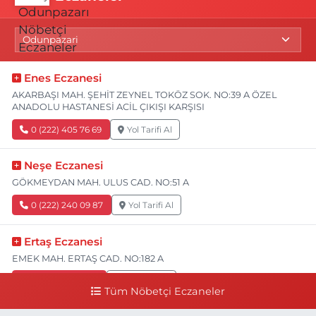
Enes Eczanesi
AKARBAŞI MAH. ŞEHİT ZEYNEL TOKÖZ SOK. NO:39 A ÖZEL
ANADOLU HASTANESİ ACİL ÇIKIŞI KARŞISI
0 (222) 405 76 69
Yol Tarifi Al
Neşe Eczanesi
GÖKMEYDAN MAH. ULUS CAD. NO:51 A
0 (222) 240 09 87
Yol Tarifi Al
Ertaş Eczanesi
EMEK MAH. ERTAŞ CAD. NO:182 A
0 (541) 531 74 48
Yol Tarifi Al
Tüm Nöbetçi Eczaneler