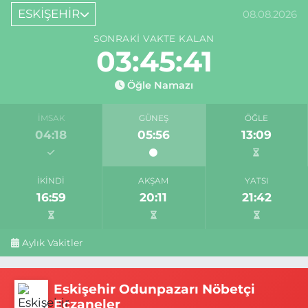
ESKİŞEHİR
08.08.2026
SONRAKI VAKTE KALAN
03:45:41
Öğle Namazı
İMSAK
GÜNEŞ
ÖĞLE
04:18
05:56
13:09
İKINDI
AKŞAM
YATSI
16:59
20:11
21:42
Aylık Vakitler
Eskişehir Odunpazarı Nöbetçi
Eczaneler