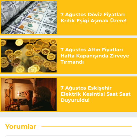
7 Ağustos Döviz Fiyatları
Kritik Eşiği Aşmak Üzere!
7 Ağustos Altın Fiyatları
Hafta Kapanışında Zirveye
Tırmandı
7 Ağustos Eskişehir
Elektrik Kesintisi Saat Saat
Duyuruldu!
Yorumlar