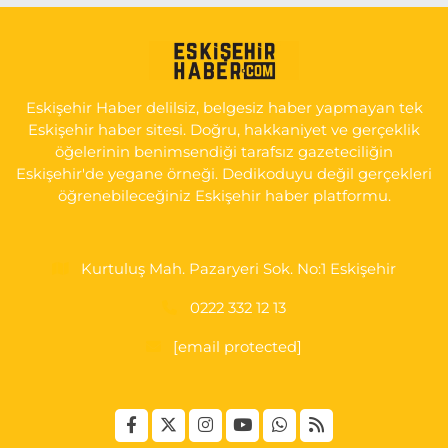
Seda Eczanesi
KIRMIZITOPRAK MH.ERCAN SK.NO:14 ESKİ ASKER HASTANESİ
YAN SOKAĞI POLİKLİNİK KAPISI TAM KARŞISI I
0 (222) 225 92 45
Yol Tarifi Al
Eskişehir Haber delilsiz, belgesiz haber yapmayan tek
Eskişehir haber sitesi. Doğru, hakkaniyet ve gerçeklik
öğelerinin benimsendiği tarafsız gazeteciliğin
Eskişehir'de yegane örneği. Dedikoduyu değil gerçekleri
öğrenebileceğiniz Eskişehir haber platformu.
Kurtuluş Mah. Pazaryeri Sok. No:1 Eskişehir
0222 332 12 13
[email protected]