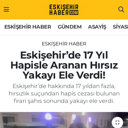
ESKİŞEHİR HABER
Gizlilik Politikası
Odunpazarı Hava Durumu
ESKİŞEHİR HABER
GÜNDEM
ASAYİŞ
SİYAS
GÜNDEM
Hakkımızda
Odunpazarı Trafik Yoğunluk Haritası
ESKİŞEHİR HABER
ASAYİŞ
İletişim
Süper Lig Puan Durumu ve Fikstür
Eskişehir’de 17 Yıl
Hapisle Aranan Hırsız
SİYASET
Künye
Tüm Manşetler
Yakayı Ele Verdi!
EKONOMİ
Son Dakika Haberleri
Eskişehir’de hakkında 17 yıldan fazla,
hırsızlık suçundan hapis cezası bulunan
SAĞLIK
Haber Arşivi
firari şahıs sonunda yakayı ele verdi.
EĞİTİM
SPOR