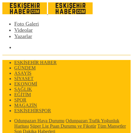
Foto Galeri
Videolar
Yazarlar
ESKİŞEHİR HABER
GÜNDEM
ASAYİŞ
SİYASET
EKONOMİ
SAĞLIK
EĞİTİM
SPOR
MAGAZİN
ESKİŞEHİRSPOR
Odunpazarı Hava Durumu
Odunpazarı Trafik Yoğunluk
Haritası
Süper Lig Puan Durumu ve Fikstür
Tüm Manşetler
Son Dakika Haberleri