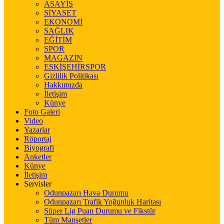
ASAYİŞ
SİYASET
EKONOMİ
SAĞLIK
EĞİTİM
SPOR
MAGAZİN
ESKİŞEHİRSPOR
Gizlilik Politikası
Hakkımızda
İletişim
Künye
Foto Galeri
Video
Yazarlar
Röportaj
Biyografi
Anketler
Künye
İletişim
Servisler
Odunpazarı Hava Durumu
Odunpazarı Trafik Yoğunluk Haritası
Süper Lig Puan Durumu ve Fikstür
Tüm Manşetler