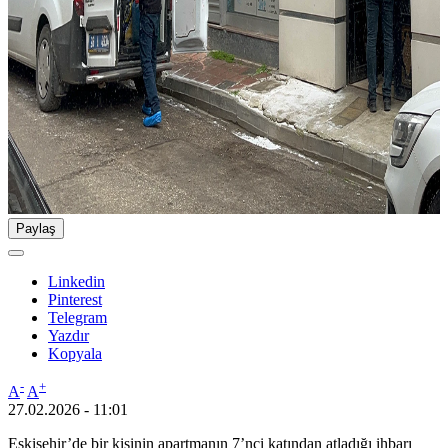
Paylaş
Linkedin
Pinterest
Telegram
Yazdır
Kopyala
-
+
A
A
27.02.2026 - 11:01
Eskişehir’de bir kişinin apartmanın 7’nci katından atladığı ihbarı