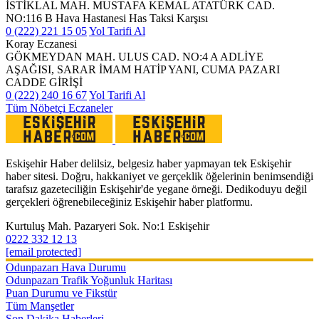
İSTİKLAL MAH. MUSTAFA KEMAL ATATÜRK CAD.
NO:116 B Hava Hastanesi Has Taksi Karşısı
0 (222) 221 15 05
Yol Tarifi Al
Koray Eczanesi
GÖKMEYDAN MAH. ULUS CAD. NO:4 A ADLİYE
AŞAĞISI, SARAR İMAM HATİP YANI, CUMA PAZARI
CADDE GİRİŞİ
0 (222) 240 16 67
Yol Tarifi Al
Tüm Nöbetçi Eczaneler
Eskişehir Haber delilsiz, belgesiz haber yapmayan tek Eskişehir
haber sitesi. Doğru, hakkaniyet ve gerçeklik öğelerinin benimsendiği
tarafsız gazeteciliğin Eskişehir'de yegane örneği. Dedikoduyu değil
gerçekleri öğrenebileceğiniz Eskişehir haber platformu.
Kurtuluş Mah. Pazaryeri Sok. No:1 Eskişehir
0222 332 12 13
[email protected]
Odunpazarı Hava Durumu
Odunpazarı Trafik Yoğunluk Haritası
Puan Durumu ve Fikstür
Tüm Manşetler
Son Dakika Haberleri