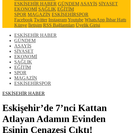
ESKİŞEHİR HABER
GÜNDEM
ASAYİŞ
SİYASET
EKONOMİ
SAĞLIK
EĞİTİM
SPOR
MAGAZİN
ESKİŞEHİRSPOR
Facebook
Twitter
Instagram
Youtube
WhatsApp İhbar Hattı
Künye
İletişim
RSS Bağlantıları
Üyelik Girişi
ESKİŞEHİR HABER
GÜNDEM
ASAYİŞ
SİYASET
EKONOMİ
SAĞLIK
EĞİTİM
SPOR
MAGAZİN
ESKİŞEHİRSPOR
ESKİŞEHİR HABER
Eskişehir’de 7’nci Kattan
Atlayan Adamın Evinden
Eşinin Cenazesi Çıktı!