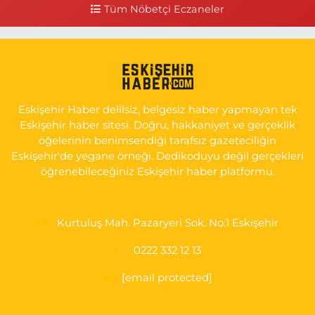
FAKÜLTESİ KARŞISI
Tüm Nöbetçi Eczaneler
0 (505) 506 26 00
Yol Tarifi Al
Serap Eczanesi
YENİDOĞAN MH.ŞEHİT SERKAN ÖZAYDIN CD.8 B ESKİ DEVLET
HAST. DOĞUMEVİ KARŞ.
Eskişehir Haber delilsiz, belgesiz haber yapmayan tek
0 (222) 237 75 17
Yol Tarifi Al
Eskişehir haber sitesi. Doğru, hakkaniyet ve gerçeklik
öğelerinin benimsendiği tarafsız gazeteciliğin
Eskişehir'de yegane örneği. Dedikoduyu değil gerçekleri
öğrenebileceğiniz Eskişehir haber platformu.
Kurtuluş Mah. Pazaryeri Sok. No:1 Eskişehir
0222 332 12 13
[email protected]