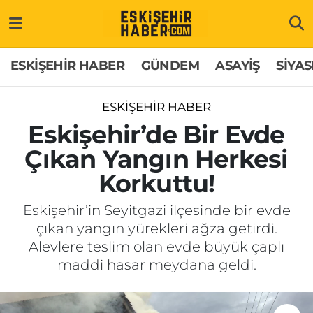
ESKİŞEHİR HABER
Gizlilik Politikası
Odunpazarı Hava Durumu
ESKİŞEHİR HABER
GÜNDEM
ASAYİŞ
SİYAS
GÜNDEM
Hakkımızda
Odunpazarı Trafik Yoğunluk Haritası
ESKİŞEHİR HABER
ASAYİŞ
İletişim
Süper Lig Puan Durumu ve Fikstür
Eskişehir’de Bir Evde
Çıkan Yangın Herkesi
SİYASET
Künye
Tüm Manşetler
Korkuttu!
EKONOMİ
Son Dakika Haberleri
Eskişehir’in Seyitgazi ilçesinde bir evde
çıkan yangın yürekleri ağza getirdi.
SAĞLIK
Haber Arşivi
Alevlere teslim olan evde büyük çaplı
maddi hasar meydana geldi.
EĞİTİM
SPOR