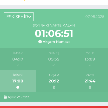
ESKİŞEHİR
07.08.2026
SONRAKI VAKTE KALAN
01:06:50
Akşam Namazı
İMSAK
GÜNEŞ
ÖĞLE
04:17
05:55
13:09
İKINDI
AKŞAM
YATSI
17:00
20:12
21:44
Aylık Vakitler