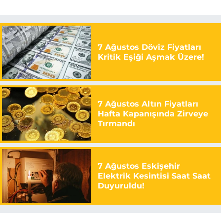
7 Ağustos Döviz Fiyatları
Kritik Eşiği Aşmak Üzere!
7 Ağustos Altın Fiyatları
Hafta Kapanışında Zirveye
Tırmandı
7 Ağustos Eskişehir
Elektrik Kesintisi Saat Saat
Duyuruldu!