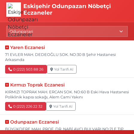
Eskişehir Odunpazarı Nöbetçi
Eczaneler
Yaren Eczanesi
71 EVLER MAH. DEDEOĞLU SOK. NO:30 B Şehir Hastanesi
Arkasında
0 (222) 503 88 26
Yol Tarifi Al
Kırmızı Toprak Eczanesi
KIRMIZI TOPRAK MAH. ERCAN SOK. NO:60 B Eski Hava Hastanesi
Poliklinik kapısı sokağı, Alem Cami Yakını
0 (222) 226 22 32
Yol Tarifi Al
Odunpazarı Eczanesi
BÜYÜKDERE MAH. PROF. DR. NABİ AVCI BULVARI NO:21 E TIP