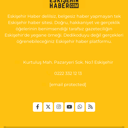
İSTİKLAL MAH. ŞAİR FUZULİ CAD. NO:35 A HAVA HASTANESİ
KARŞI KÖŞESİ ŞAİR FUZULİ AİLE SAĞLIĞI MERKEZİ KARŞISI
Eskişehir Haber delilsiz, belgesiz haber yapmayan tek
0 (222) 230 11 31
Yol Tarifi Al
Eskişehir haber sitesi. Doğru, hakkaniyet ve gerçeklik
öğelerinin benimsendiği tarafsız gazeteciliğin
Eskişehir'de yegane örneği. Dedikoduyu değil gerçekleri
öğrenebileceğiniz Eskişehir haber platformu.
Kurtuluş Mah. Pazaryeri Sok. No:1 Eskişehir
0222 332 12 13
[email protected]