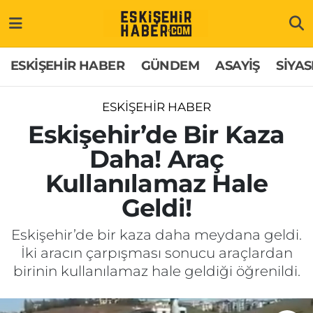
ESKİŞEHİR HABER
Gizlilik Politikası
Odunpazarı Hava Durumu
ESKİŞEHİR HABER
GÜNDEM
ASAYİŞ
SİYAS
GÜNDEM
Hakkımızda
Odunpazarı Trafik Yoğunluk Haritası
ESKİŞEHİR HABER
ASAYİŞ
İletişim
Süper Lig Puan Durumu ve Fikstür
Eskişehir’de Bir Kaza
Daha! Araç
SİYASET
Künye
Tüm Manşetler
Kullanılamaz Hale
EKONOMİ
Son Dakika Haberleri
Geldi!
SAĞLIK
Haber Arşivi
Eskişehir’de bir kaza daha meydana geldi.
İki aracın çarpışması sonucu araçlardan
EĞİTİM
birinin kullanılamaz hale geldiği öğrenildi.
SPOR