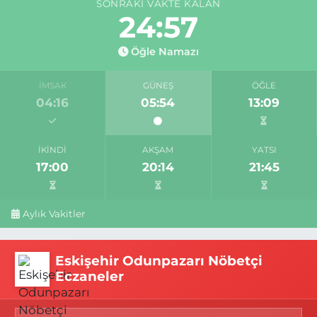
SONRAKI VAKTE KALAN
24:56
Öğle Namazı
İMSAK
GÜNEŞ
ÖĞLE
04:16
05:54
13:09
İKINDI
AKŞAM
YATSI
17:00
20:14
21:45
Aylık Vakitler
Eskişehir Odunpazarı Nöbetçi
Eczaneler