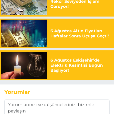
Rekor Seviyeden İşlem
Görüyor!
6 Ağustos Altın Fiyatları
Haftalar Sonra Uçuşa Geçti!
6 Ağustos Eskişehir’de
Elektrik Kesintisi Bugün
Başlıyor!
Yorumlar