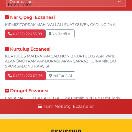
Nar Çiçeği Eczanesi
KIRMIZITOPRAK MAH. VALİ ALİ FUAT GÜVEN CAD. NO:24 A
0 (222) 226 33 99
Yol Tarifi Al
Kurtuluş Eczanesi
KURTULUŞ MAH.VATAN CAD.NO:7 B KURTULUŞ ASM YANI,
ALANÖNÜ TRAMVAY DURAĞI ARKA ÇAPRAZI ,DİNAMİK DO
SPOR SALONU KARŞISI
0 (222) 220 02 26
Yol Tarifi Al
Döngel Eczanesi
EMEK MAH. DİLEK CAD. 83 A Dilek Camiinin 200-300 mt ilerisi
bim markete kadar sol tarafı
Tüm Nöbetçi Eczaneler
0 (222) 250 11 88
Yol Tarifi Al
Tepeoğlu Eczanesi