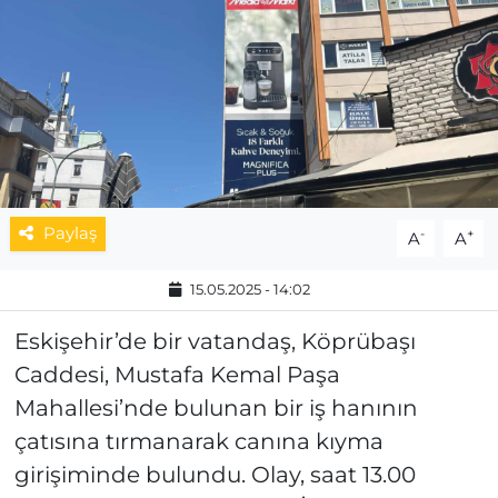
MAGAZİN
ESKİŞEHİRSPOR
Paylaş
-
+
A
A
15.05.2025 - 14:02
Eskişehir’de bir vatandaş, Köprübaşı
Caddesi, Mustafa Kemal Paşa
Mahallesi’nde bulunan bir iş hanının
çatısına tırmanarak canına kıyma
girişiminde bulundu. Olay, saat 13.00