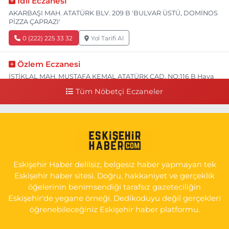
Idil Eczanesi
AKARBAŞI MAH. ATATÜRK BLV. 209 B 'BULVAR ÜSTÜ, DOMİNOS
PİZZA ÇAPRAZI'
0 (222) 225 33 32
Yol Tarifi Al
Özlem Eczanesi
İSTİKLAL MAH. MUSTAFA KEMAL ATATÜRK CAD. NO:116 B Hava
Hastanesi Has Taksi Karşısı
Tüm Nöbetçi Eczaneler
0 (222) 221 15 05
Yol Tarifi Al
Koray Eczanesi
GÖKMEYDAN MAH. ULUS CAD. NO:4 A ADLİYE AŞAĞISI, SARAR
İMAM HATİP YANI, CUMA PAZARI CADDE GİRİŞİ
Eskişehir Haber delilsiz, belgesiz haber yapmayan tek
0 (222) 240 16 67
Yol Tarifi Al
Eskişehir haber sitesi. Doğru, hakkaniyet ve gerçeklik
öğelerinin benimsendiği tarafsız gazeteciliğin
Eskişehir'de yegane örneği. Dedikoduyu değil gerçekleri
öğrenebileceğiniz Eskişehir haber platformu.