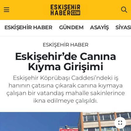
ESKİŞEHİR HABER
Gizlilik Politikası
Odunpazarı Hava Durumu
ESKİŞEHİR HABER
GÜNDEM
ASAYİŞ
SİYAS
GÜNDEM
Hakkımızda
Odunpazarı Trafik Yoğunluk Haritası
ESKİŞEHİR HABER
ASAYİŞ
İletişim
Süper Lig Puan Durumu ve Fikstür
Eskişehir’de Canına
Kıyma Girişimi
SİYASET
Künye
Tüm Manşetler
Eskişehir Köprübaşı Caddesi’ndeki iş
EKONOMİ
Son Dakika Haberleri
hanının çatısına çıkarak canına kıymaya
çalışan bir vatandaş mahalle sakinlerince
SAĞLIK
Haber Arşivi
ikna edilmeye çalışıldı.
EĞİTİM
SPOR