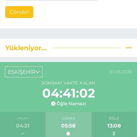
Gönder
Yükleniyor...
ESKİŞEHİR
10.08.2026
SONRAKI VAKTE KALAN
04:41:02
Öğle Namazı
İMSAK
GÜNEŞ
ÖĞLE
04:21
05:58
13:08