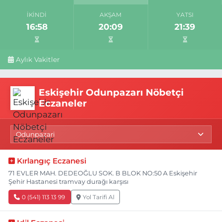
İKINDI
AKŞAM
YATSI
16:58
20:09
21:39
Aylık Vakitler
Eskişehir Odunpazarı Nöbetçi
Eczaneler
Kırlangıç Eczanesi
71 EVLER MAH. DEDEOĞLU SOK. B BLOK NO:50 A Eskişehir
Şehir Hastanesi tramvay durağı karşısı
0 (541) 113 13 99
Yol Tarifi Al