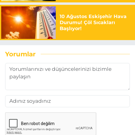
10 Ağustos Eskişehir Hava
Durumu! Çöl Sıcakları
Başlıyor!
Yorumlar