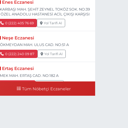
Enes Eczanesi
KARBAŞI MAH. ŞEHİT ZEYNEL TOKÖZ SOK. NO:39
 ÖZEL ANADOLU HASTANESİ ACİL ÇIKIŞI KARŞISI
0 (222) 405 76 69
Yol Tarifi Al
Neşe Eczanesi
ÖKMEYDAN MAH. ULUS CAD. NO:51 A
0 (222) 240 09 87
Yol Tarifi Al
Ertaş Eczanesi
MEK MAH. ERTAŞ CAD. NO:182 A
0 (541) 531 74 48
Yol Tarifi Al
Tüm Nöbetçi Eczaneler
Seda Eczanesi
IRMIZITOPRAK MH.ERCAN SK.NO:14 ESKİ ASKER
ASTANESİ YAN SOKAĞI POLİKLİNİK KAPISI TAM
ARŞISI I
0 (222) 225 92 45
Yol Tarifi Al