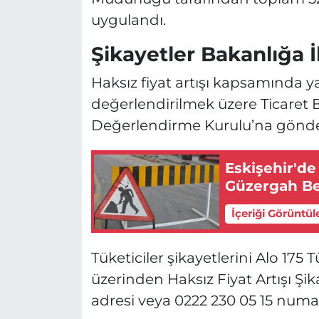
uygulandı.
Şikayetler Bakanlığa İl
Haksız fiyat artışı kapsamında 
değerlendirilmek üzere Ticaret 
Değerlendirme Kurulu’na gönder
Eskişehir'de
Güzergah Bel
İçeriği Görüntül
Tüketiciler şikayetlerini Alo 175
üzerinden Haksız Fiyat Artışı Şik
adresi veya 0222 230 05 15 numara