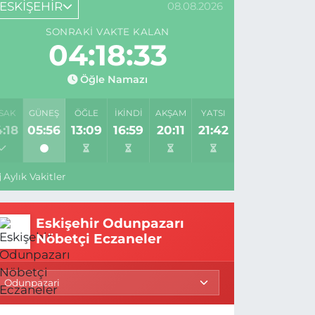
ESKİŞEHİR
08.08.2026
SONRAKI VAKTE KALAN
04:18:32
Öğle Namazı
SAK
GÜNEŞ
ÖĞLE
İKINDI
AKŞAM
YATSI
:18
05:56
13:09
16:59
20:11
21:42
Aylık Vakitler
Eskişehir Odunpazarı
Nöbetçi Eczaneler