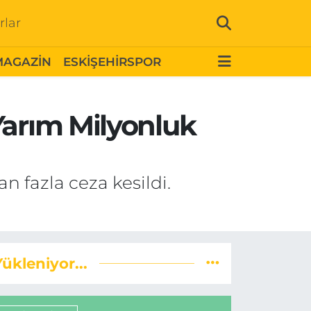
rlar
MAGAZİN
ESKİŞEHİRSPOR
Yarım Milyonluk
n fazla ceza kesildi.
Yükleniyor...