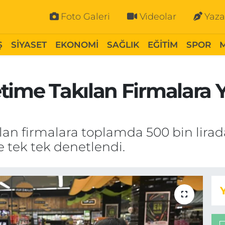
Foto Galeri
Videolar
Yaza
Ş
SİYASET
EKONOMİ
SAĞLIK
EĞİTİM
SPOR
time Takılan Firmalara 
an firmalara toplamda 500 bin lirada
e tek tek denetlendi.