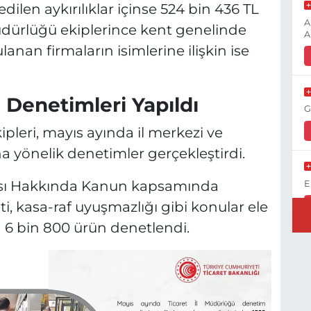
dilen aykırılıklar içinse 524 bin 436 TL
A
Müdürlüğü ekiplerince kent genelinde
A
nan firmaların isimlerine ilişkin ise
 Denetimleri Yapıldı
G
ipleri, mayıs ayında il merkezi ve
a yönelik denetimler gerçekleştirdi.
ması Hakkında Kanun kapsamında
E
ti, kasa-raf uyuşmazlığı gibi konular ele
 6 bin 800 ürün denetlendi.
K
H
K