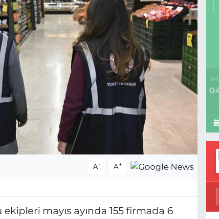
İM
04
-
+
A
A
ü ekipleri mayıs ayında 155 firmada 6