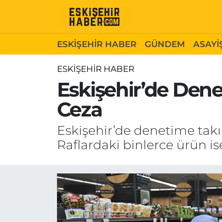
ESKİŞEHİR HABER
Gizlilik Politikası
Odunpazarı Hava Durumu
ESKİŞEHİR HABER
GÜNDEM
ASAYİ
GÜNDEM
Hakkımızda
Odunpazarı Trafik Yoğunluk Haritası
ESKİŞEHİR HABER
Eskişehir’de Dene
ASAYİŞ
İletişim
Süper Lig Puan Durumu ve Fikstür
Ceza
SİYASET
Künye
Tüm Manşetler
Eskişehir’de denetime takıl
EKONOMİ
Son Dakika Haberleri
Raflardaki binlerce ürün is
SAĞLIK
Haber Arşivi
EĞİTİM
SPOR