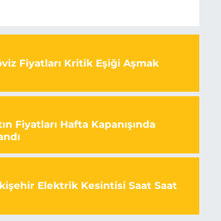
iz Fiyatları Kritik Eşiği Aşmak
ın Fiyatları Hafta Kapanışında
andı
işehir Elektrik Kesintisi Saat Saat