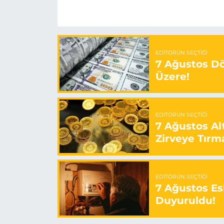
EDITÖRÜN SEÇTIĞI
7 Ağustos Döv
Üzere!
EDITÖRÜN SEÇTIĞI
7 Ağustos Alt
Zirveye Tırm
EDITÖRÜN SEÇTIĞI
7 Ağustos Esk
Duyuruldu!