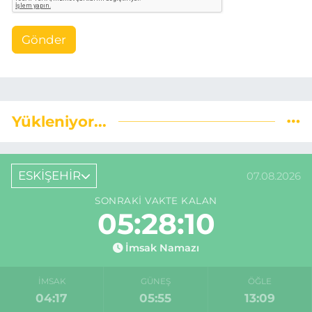
Gönder
Yükleniyor...
ESKİŞEHİR
07.08.2026
SONRAKI VAKTE KALAN
05:28:09
İmsak Namazı
İMSAK
GÜNEŞ
ÖĞLE
04:17
05:55
13:09