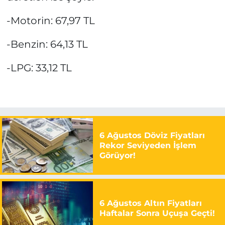
-Motorin: 67,97 TL
-Benzin: 64,13 TL
-LPG: 33,12 TL
6 Ağustos Döviz Fiyatları
Rekor Seviyeden İşlem
Görüyor!
6 Ağustos Altın Fiyatları
Haftalar Sonra Uçuşa Geçti!