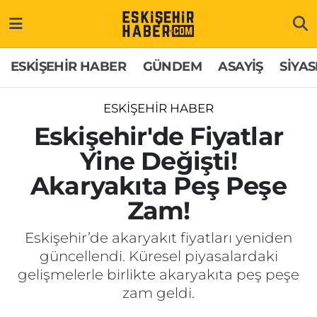
ESKİŞEHİR HABER
Gizlilik Politikası
Odunpazarı Hava Durumu
ESKİŞEHİR HABER
GÜNDEM
ASAYİŞ
SİYAS
GÜNDEM
Hakkımızda
Odunpazarı Trafik Yoğunluk Haritası
ESKİŞEHİR HABER
ASAYİŞ
İletişim
Süper Lig Puan Durumu ve Fikstür
Eskişehir'de Fiyatlar
Yine Değişti!
SİYASET
Künye
Tüm Manşetler
Akaryakıta Peş Peşe
EKONOMİ
Son Dakika Haberleri
Zam!
SAĞLIK
Haber Arşivi
Eskişehir’de akaryakıt fiyatları yeniden
güncellendi. Küresel piyasalardaki
EĞİTİM
gelişmelerle birlikte akaryakıta peş peşe
zam geldi.
SPOR