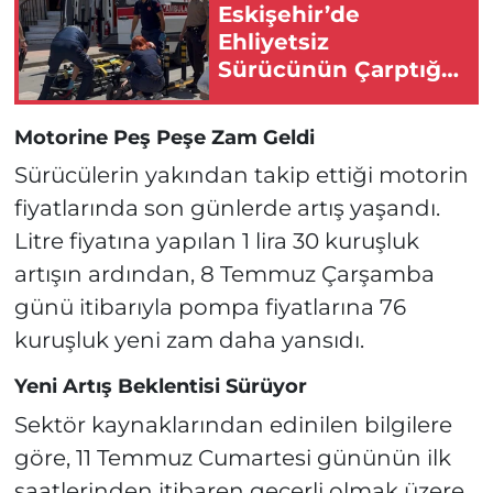
Eskişehir’de
Ehliyetsiz
Sürücünün Çarptığı
Yaya Yaralandı!
Motorine Peş Peşe Zam Geldi
Sürücülerin yakından takip ettiği motorin
fiyatlarında son günlerde artış yaşandı.
Litre fiyatına yapılan 1 lira 30 kuruşluk
artışın ardından, 8 Temmuz Çarşamba
günü itibarıyla pompa fiyatlarına 76
kuruşluk yeni zam daha yansıdı.
Yeni Artış Beklentisi Sürüyor
Sektör kaynaklarından edinilen bilgilere
göre, 11 Temmuz Cumartesi gününün ilk
saatlerinden itibaren geçerli olmak üzere