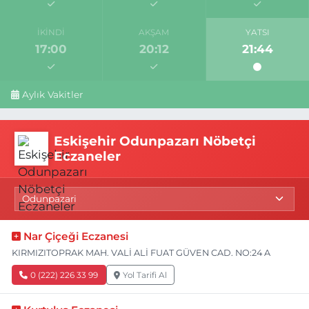
İKINDI
AKŞAM
YATSI
17:00
20:12
21:44
Aylık Vakitler
Eskişehir Odunpazarı Nöbetçi
Eczaneler
Nar Çiçeği Eczanesi
KIRMIZITOPRAK MAH. VALİ ALİ FUAT GÜVEN CAD. NO:24 A
0 (222) 226 33 99
Yol Tarifi Al