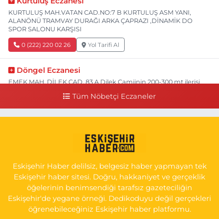
Kurtuluş Eczanesi
KURTULUŞ MAH.VATAN CAD.NO:7 B KURTULUŞ ASM YANI,
ALANÖNÜ TRAMVAY DURAĞI ARKA ÇAPRAZI ,DİNAMİK DO
SPOR SALONU KARŞISI
0 (222) 220 02 26
Yol Tarifi Al
Döngel Eczanesi
EMEK MAH. DİLEK CAD. 83 A Dilek Camiinin 200-300 mt ilerisi
bim markete kadar sol tarafı
Tüm Nöbetçi Eczaneler
0 (222) 250 11 88
Yol Tarifi Al
Tepeoğlu Eczanesi
İSTİKLAL MAH. ŞAİR FUZULİ CAD. NO:35 A HAVA HASTANESİ
KARŞI KÖŞESİ ŞAİR FUZULİ AİLE SAĞLIĞI MERKEZİ KARŞISI
Eskişehir Haber delilsiz, belgesiz haber yapmayan tek
0 (222) 230 11 31
Yol Tarifi Al
Eskişehir haber sitesi. Doğru, hakkaniyet ve gerçeklik
öğelerinin benimsendiği tarafsız gazeteciliğin
Eskişehir'de yegane örneği. Dedikoduyu değil gerçekleri
öğrenebileceğiniz Eskişehir haber platformu.