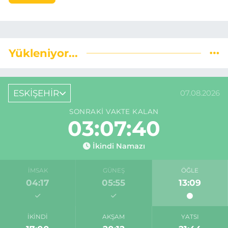
Yükleniyor...
ESKİŞEHİR
07.08.2026
SONRAKI VAKTE KALAN
03:07:39
İkindi Namazı
İMSAK
GÜNEŞ
ÖĞLE
04:17
05:55
13:09
İKINDI
AKŞAM
YATSI