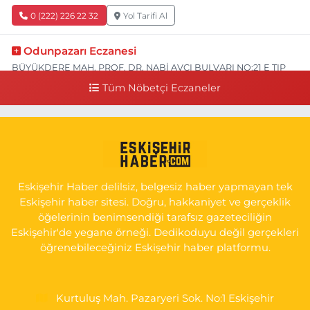
0 (222) 226 22 32
Yol Tarifi Al
Odunpazarı Eczanesi
BÜYÜKDERE MAH. PROF. DR. NABİ AVCI BULVARI NO:21 E TIP
FAKÜLTESİ KARŞISI
Tüm Nöbetçi Eczaneler
0 (505) 506 26 00
Yol Tarifi Al
Serap Eczanesi
YENİDOĞAN MH.ŞEHİT SERKAN ÖZAYDIN CD.8 B ESKİ DEVLET
HAST. DOĞUMEVİ KARŞ.
Eskişehir Haber delilsiz, belgesiz haber yapmayan tek
0 (222) 237 75 17
Yol Tarifi Al
Eskişehir haber sitesi. Doğru, hakkaniyet ve gerçeklik
öğelerinin benimsendiği tarafsız gazeteciliğin
Eskişehir'de yegane örneği. Dedikoduyu değil gerçekleri
öğrenebileceğiniz Eskişehir haber platformu.
Kurtuluş Mah. Pazaryeri Sok. No:1 Eskişehir