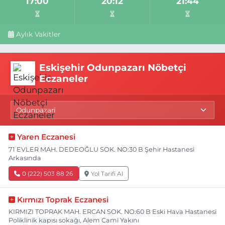
17:00
20:12
21:44
Aylık Vakitler
Eskişehir Odunpazarı Nöbetçi
Eczaneler
Yaren Eczanesi
71 EVLER MAH. DEDEOĞLU SOK. NO:30 B Şehir Hastanesi
Arkasında
0 (222) 503 88 26
Yol Tarifi Al
Kırmızı Toprak Eczanesi
KIRMIZI TOPRAK MAH. ERCAN SOK. NO:60 B Eski Hava Hastanesi
Poliklinik kapısı sokağı, Alem Cami Yakını