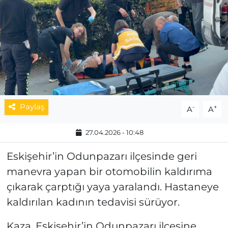
MAGAZİN
ESKİŞEHİRSPOR
Paylaş
-
+
A
A
27.04.2026 - 10:48
Eskişehir’in Odunpazarı ilçesinde geri
manevra yapan bir otomobilin kaldırıma
çıkarak çarptığı yaya yaralandı. Hastaneye
kaldırılan kadının tedavisi sürüyor.
Kaza, Eskişehir’in Odunpazarı ilçesine