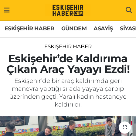
ESKİŞEHİR HABER
Gizlilik Politikası
Odunpazarı Hava Durumu
ESKİŞEHİR HABER
GÜNDEM
ASAYİŞ
SİYAS
GÜNDEM
Hakkımızda
Odunpazarı Trafik Yoğunluk Haritası
ESKİŞEHİR HABER
ASAYİŞ
İletişim
Süper Lig Puan Durumu ve Fikstür
Eskişehir’de Kaldırıma
Çıkan Araç Yayayı Ezdi!
SİYASET
Künye
Tüm Manşetler
Eskişehir’de bir araç kaldırımda geri
EKONOMİ
Son Dakika Haberleri
manevra yaptığı sırada yayaya çarpıp
üzerinden geçti. Yaralı kadın hastaneye
SAĞLIK
Haber Arşivi
kaldırıldı.
EĞİTİM
SPOR