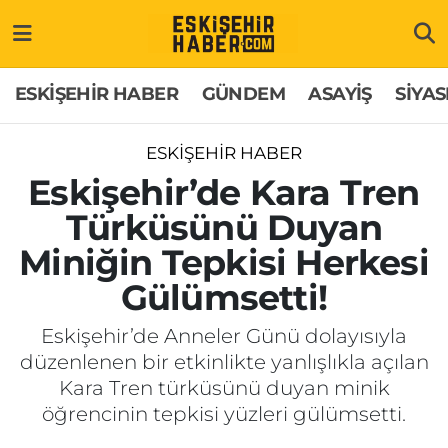
ESKİŞEHİR HABER
Gizlilik Politikası
Odunpazarı Hava Durumu
ESKİŞEHİR HABER
GÜNDEM
ASAYİŞ
SİYAS
GÜNDEM
Hakkımızda
Odunpazarı Trafik Yoğunluk Haritası
ESKİŞEHİR HABER
ASAYİŞ
İletişim
Süper Lig Puan Durumu ve Fikstür
Eskişehir’de Kara Tren
Türküsünü Duyan
SİYASET
Künye
Tüm Manşetler
Miniğin Tepkisi Herkesi
EKONOMİ
Son Dakika Haberleri
Gülümsetti!
SAĞLIK
Haber Arşivi
Eskişehir’de Anneler Günü dolayısıyla
düzenlenen bir etkinlikte yanlışlıkla açılan
EĞİTİM
Kara Tren türküsünü duyan minik
öğrencinin tepkisi yüzleri gülümsetti.
SPOR