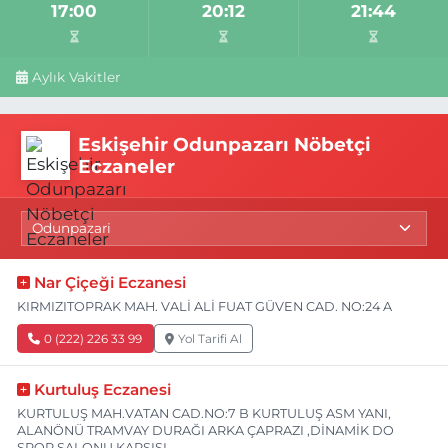
17:00
20:12
21:44
Aylık Vakitler
Eskişehir Odunpazarı Nöbetçi
Eczaneler
Nar Çiçeği Eczanesi
KIRMIZITOPRAK MAH. VALİ ALİ FUAT GÜVEN CAD. NO:24 A
0 (222) 226 33 99
Yol Tarifi Al
Kurtuluş Eczanesi
KURTULUŞ MAH.VATAN CAD.NO:7 B KURTULUŞ ASM YANI,
ALANÖNÜ TRAMVAY DURAĞI ARKA ÇAPRAZI ,DİNAMİK DO
SPOR SALONU KARŞISI