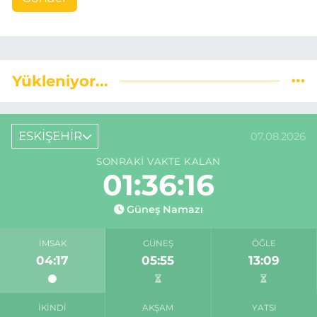
Yükleniyor...
ESKİŞEHİR
07.08.2026
SONRAKI VAKTE KALAN
01:36:15
Güneş Namazı
İMSAK
GÜNEŞ
ÖĞLE
04:17
05:55
13:09
İKINDI
AKŞAM
YATSI