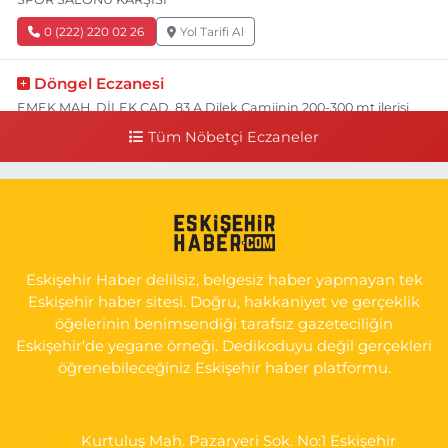
0 (222) 220 02 26
Yol Tarifi Al
Döngel Eczanesi
EMEK MAH. DİLEK CAD. 83 A Dilek Camiinin 200-300 mt ilerisi
bim markete kadar sol tarafı
Tüm Nöbetçi Eczaneler
0 (222) 250 11 88
Yol Tarifi Al
Tepeoğlu Eczanesi
İSTİKLAL MAH. ŞAİR FUZULİ CAD. NO:35 A HAVA HASTANESİ
KARŞI KÖŞESİ ŞAİR FUZULİ AİLE SAĞLIĞI MERKEZİ KARŞISI
Eskişehir Haber delilsiz, belgesiz haber yapmayan tek
0 (222) 230 11 31
Yol Tarifi Al
Eskişehir haber sitesi. Doğru, hakkaniyet ve gerçeklik
öğelerinin benimsendiği tarafsız gazeteciliğin
Eskişehir'de yegane örneği. Dedikoduyu değil gerçekleri
öğrenebileceğiniz Eskişehir haber platformu.
Kurtuluş Mah. Pazaryeri Sok. No:1 Eskişehir