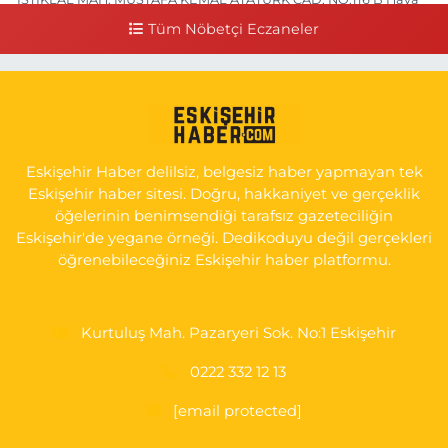
Hastanesi Has Taksi Karşısı
Tüm Nöbetçi Eczaneler
0 (222) 221 15 05
Yol Tarifi Al
Koray Eczanesi
GÖKMEYDAN MAH. ULUS CAD. NO:4 A ADLİYE AŞAĞISI, SARAR
İMAM HATİP YANI, CUMA PAZARI CADDE GİRİŞİ
Eskişehir Haber delilsiz, belgesiz haber yapmayan tek
0 (222) 240 16 67
Yol Tarifi Al
Eskişehir haber sitesi. Doğru, hakkaniyet ve gerçeklik
öğelerinin benimsendiği tarafsız gazeteciliğin
Eskişehir'de yegane örneği. Dedikoduyu değil gerçekleri
öğrenebileceğiniz Eskişehir haber platformu.
Kurtuluş Mah. Pazaryeri Sok. No:1 Eskişehir
0222 332 12 13
[email protected]