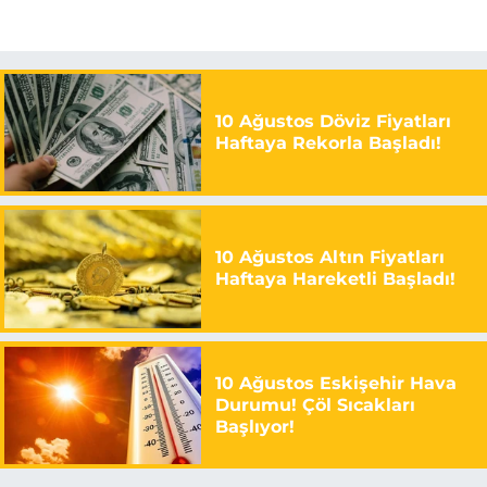
10 Ağustos Döviz Fiyatları
Haftaya Rekorla Başladı!
10 Ağustos Altın Fiyatları
Haftaya Hareketli Başladı!
10 Ağustos Eskişehir Hava
Durumu! Çöl Sıcakları
Başlıyor!