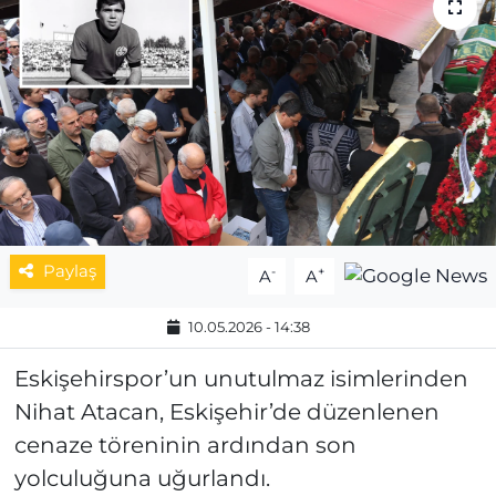
MAGAZİN
ESKİŞEHİRSPOR
Paylaş
-
+
A
A
10.05.2026 - 14:38
Eskişehirspor’un unutulmaz isimlerinden
Nihat Atacan, Eskişehir’de düzenlenen
cenaze töreninin ardından son
yolculuğuna uğurlandı.