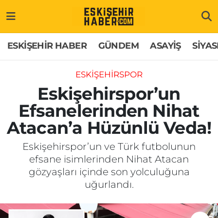
ESKİŞEHİR HABER
Gizlilik Politikası
Odunpazarı Hava Durumu
ESKİŞEHİR HABER
GÜNDEM
ASAYİŞ
SİYAS
GÜNDEM
Hakkımızda
Odunpazarı Trafik Yoğunluk Haritası
ESKİŞEHİRSPOR
ASAYİŞ
İletişim
Süper Lig Puan Durumu ve Fikstür
Eskişehirspor’un
Efsanelerinden Nihat
SİYASET
Künye
Tüm Manşetler
Atacan’a Hüzünlü Veda!
EKONOMİ
Son Dakika Haberleri
Eskişehirspor’un ve Türk futbolunun
efsane isimlerinden Nihat Atacan
SAĞLIK
Haber Arşivi
gözyaşları içinde son yolculuğuna
uğurlandı.
EĞİTİM
SPOR