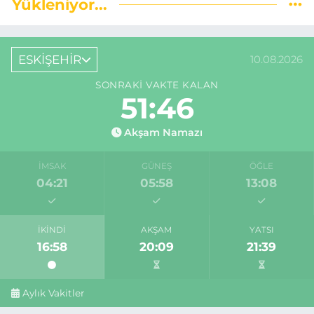
Yükleniyor...
ESKİŞEHİR
10.08.2026
SONRAKI VAKTE KALAN
51:45
Akşam Namazı
İMSAK
GÜNEŞ
ÖĞLE
04:21
05:58
13:08
İKINDI
AKŞAM
YATSI
16:58
20:09
21:39
Aylık Vakitler