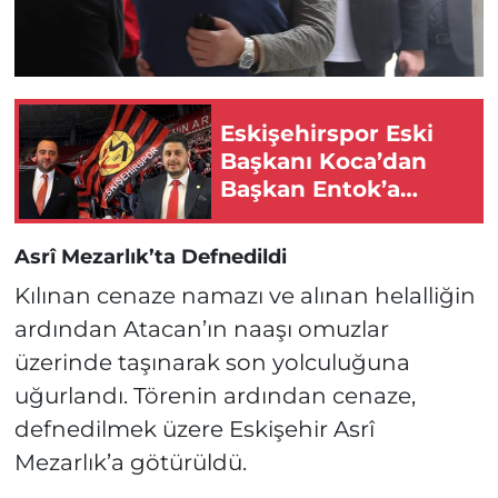
Eskişehirspor Eski
Başkanı Koca’dan
Başkan Entok’a
Önemli Çağrı!
Asrî Mezarlık’ta Defnedildi
Kılınan cenaze namazı ve alınan helalliğin
ardından Atacan’ın naaşı omuzlar
üzerinde taşınarak son yolculuğuna
uğurlandı. Törenin ardından cenaze,
defnedilmek üzere Eskişehir Asrî
Mezarlık’a götürüldü.