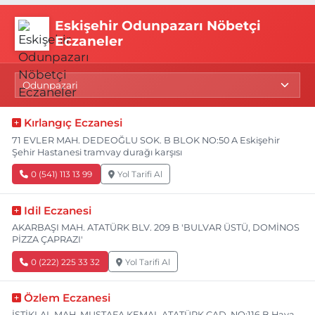
Eskişehir Odunpazarı Nöbetçi
Eczaneler
Kırlangıç Eczanesi
71 EVLER MAH. DEDEOĞLU SOK. B BLOK NO:50 A Eskişehir
Şehir Hastanesi tramvay durağı karşısı
0 (541) 113 13 99
Yol Tarifi Al
Idil Eczanesi
AKARBAŞI MAH. ATATÜRK BLV. 209 B 'BULVAR ÜSTÜ, DOMİNOS
PİZZA ÇAPRAZI'
0 (222) 225 33 32
Yol Tarifi Al
Özlem Eczanesi
İSTİKLAL MAH. MUSTAFA KEMAL ATATÜRK CAD. NO:116 B Hava