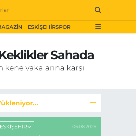
rlar
MAGAZİN
ESKİŞEHİRSPOR
 Keklikler Sahada
n kene vakalarına karşı
Yükleniyor...
ESKİŞEHİR
06.08.2026