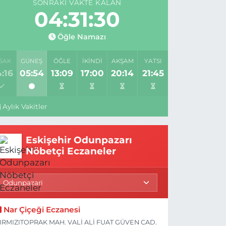
SONRAKI VAKTE KALAN
04:31:29
Öğle Namazı
SAK
GÜNEŞ
ÖĞLE
İKINDI
AKŞAM
YATSI
:16
05:54
13:09
17:00
20:14
21:45
Aylık Vakitler
Eskişehir Odunpazarı
Nöbetçi Eczaneler
Nar Çiçeği Eczanesi
IRMIZITOPRAK MAH. VALİ ALİ FUAT GÜVEN CAD.