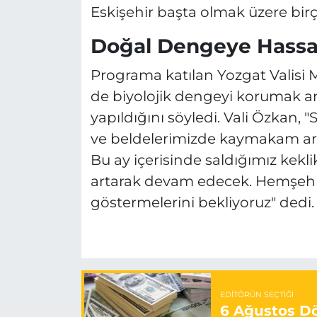
Eskişehir başta olmak üzere birçok
Doğal Dengeye Hassas
Programa katılan Yozgat Valisi
de biyolojik dengeyi korumak ama
yapıldığını söyledi. Vali Özkan, "
ve beldelerimizde kaymakam arka
Bu ay içerisinde saldığımız kekli
artarak devam edecek. Hemşehr
göstermelerini bekliyoruz" dedi.
EDITÖRÜN SEÇTIĞI
6 Ağustos Dö