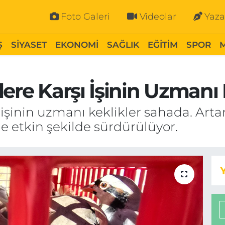
Foto Galeri
Videolar
Yaza
Ş
SİYASET
EKONOMİ
SAĞLIK
EĞİTİM
SPOR
lere Karşı İşinin Uzmanı
 işinin uzmanı keklikler sahada. Arta
e etkin şekilde sürdürülüyor.