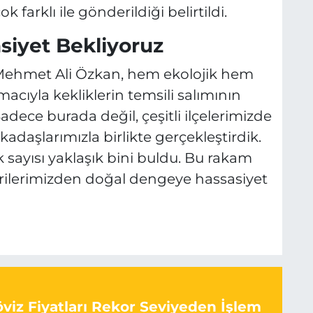
 farklı ile gönderildiği belirtildi.
iyet Bekliyoruz
 Mehmet Ali Özkan, hem ekolojik hem
cıyla kekliklerin temsili salımının
Sadece burada değil, çeşitli ilçelerimizde
daşlarımızla birlikte gerçekleştirdik.
k sayısı yaklaşık bini buldu. Bu rakam
ilerimizden doğal dengeye hassasiyet
viz Fiyatları Rekor Seviyeden İşlem