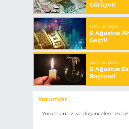
Görüyor!
EDITÖRÜN SEÇTIĞI
6 Ağustos Alt
Geçti!
EDITÖRÜN SEÇTIĞI
6 Ağustos Es
Başlıyor!
Yorumlar