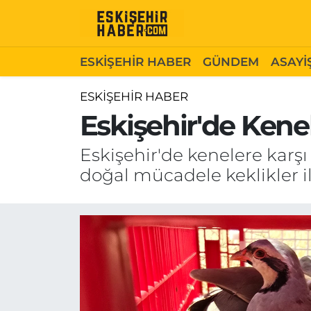
ESKİŞEHİR HABER
Gizlilik Politikası
Odunpazarı Hava Durumu
ESKİŞEHİR HABER
GÜNDEM
ASAYİ
GÜNDEM
Hakkımızda
Odunpazarı Trafik Yoğunluk Haritası
ESKİŞEHİR HABER
Eskişehir'de Kene
ASAYİŞ
İletişim
Süper Lig Puan Durumu ve Fikstür
Eskişehir'de kenelere karşı
SİYASET
Künye
Tüm Manşetler
doğal mücadele keklikler il
EKONOMİ
Son Dakika Haberleri
SAĞLIK
Haber Arşivi
EĞİTİM
SPOR