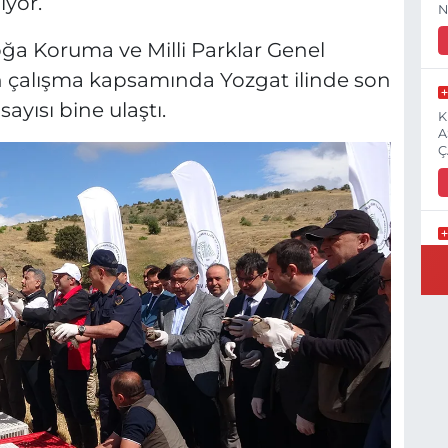
yor.
N
ğa Koruma ve Milli Parklar Genel
en çalışma kapsamında Yozgat ilinde son
ayısı bine ulaştı.
K
A
Ç
E
3