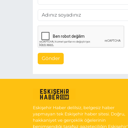
Gönder
Eskişehir Haber delilsiz, belgesiz haber
yapmayan tek Eskişehir haber sitesi. Doğru,
hakkaniyet ve gerçeklik öğelerinin
benimsendiği tarafsız gazeteciliğin Eskişehir