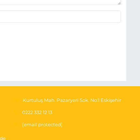
Kurtuluş Mah. Pazaryeri Sok. No:1 Eskişehir
0222 332 12 13
[email protected]
'de