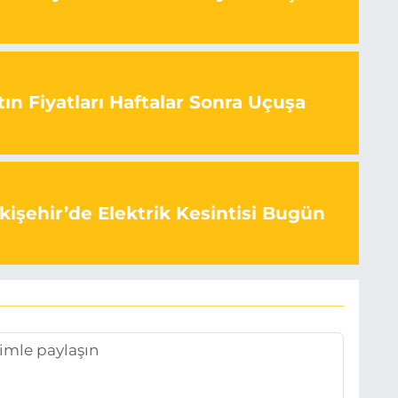
ın Fiyatları Haftalar Sonra Uçuşa
kişehir’de Elektrik Kesintisi Bugün