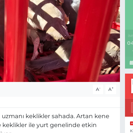
İM
04
-
+
A
A
in uzmanı keklikler sahada. Artan kene
keklikler ile yurt genelinde etkin
K