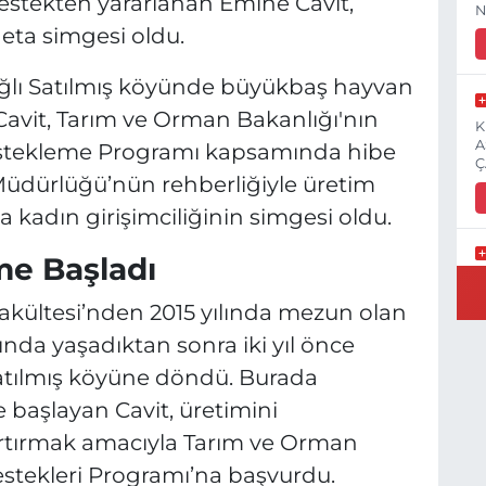
estekten yararlanan Emine Cavit,
N
deta simgesi oldu.
bağlı Satılmış köyünde büyükbaş hayvan
 Cavit, Tarım ve Orman Bakanlığı'nın
K
A
Destekleme Programı kapsamında hibe
Ç
 Müdürlüğü’nün rehberliğiyle üretim
da kadın girişimciliğinin simgesi oldu.
e Başladı
E
3
Fakültesi’nden 2015 yılında mezun olan
şında yaşadıktan sonra iki yıl önce
atılmış köyüne döndü. Burada
e başlayan Cavit, üretimini
İ
H
artırmak amacıyla Tarım ve Orman
S
estekleri Programı’na başvurdu.