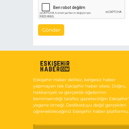
Gönder
Eskişehir Haber delilsiz, belgesiz haber
yapmayan tek Eskişehir haber sitesi. Doğru,
hakkaniyet ve gerçeklik öğelerinin
benimsendiği tarafsız gazeteciliğin Eskişehir
yegane örneği. Dedikoduyu değil gerçekleri
öğrenebileceğiniz Eskişehir haber platformu.