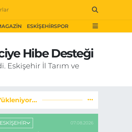
rlar
MAGAZİN
ESKİŞEHİRSPOR
ciye Hibe Desteği
. Eskişehir İl Tarım ve
Yükleniyor...
ESKİŞEHİR
07.08.2026