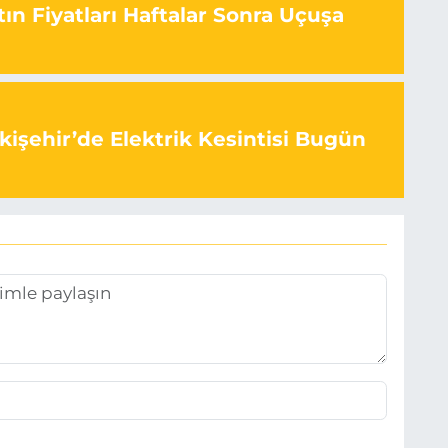
ın Fiyatları Haftalar Sonra Uçuşa
kişehir’de Elektrik Kesintisi Bugün