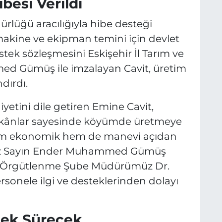
esi Verildi
rlüğü aracılığıyla hibe desteği
akine ve ekipman temini için devlet
ek sözleşmesini Eskişehir İl Tarım ve
Gümüş ile imzalayan Cavit, üretim
dırdı.
etini dile getiren Emine Cavit,
mkânlar sayesinde köyümde üretmeye
em ekonomik hem de manevi açıdan
müz Sayın Ender Muhammed Gümüş
ve Örgütlenme Şube Müdürümüz Dr.
sonele ilgi ve desteklerinden dolayı
tek Sürecek