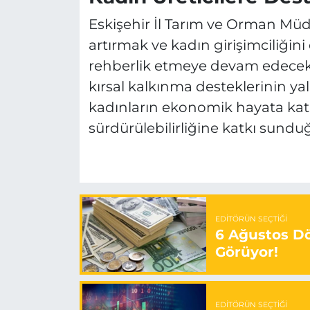
Eskişehir İl Tarım ve Orman Müdür
artırmak ve kadın girişimciliğin
rehberlik etmeye devam edecekle
kırsal kalkınma desteklerinin ya
kadınların ekonomik hayata katı
sürdürülebilirliğine katkı sunduğu
EDITÖRÜN SEÇTIĞI
6 Ağustos Dö
Görüyor!
EDITÖRÜN SEÇTIĞI