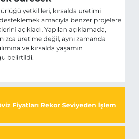
lüğü yetkilileri, kırsalda üretimi
i desteklemek amacıyla benzer projelere
rini açıkladı. Yapılan açıklamada,
lnızca üretime değil, aynı zamanda
lımına ve kırsalda yaşamın
 belirtildi.
viz Fiyatları Rekor Seviyeden İşlem