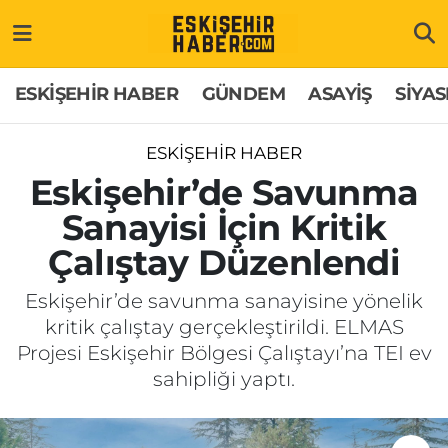
ESKİŞEHİR HABER
Gizlilik Politikası
Odunpazarı Hava Durumu
ESKİŞEHİR HABER
GÜNDEM
ASAYİŞ
SİYAS
GÜNDEM
Hakkımızda
Odunpazarı Trafik Yoğunluk Haritası
ESKİŞEHİR HABER
ASAYİŞ
İletişim
Süper Lig Puan Durumu ve Fikstür
Eskişehir’de Savunma
Sanayisi İçin Kritik
SİYASET
Künye
Tüm Manşetler
Çalıştay Düzenlendi
EKONOMİ
Son Dakika Haberleri
Eskişehir’de savunma sanayisine yönelik
kritik çalıştay gerçekleştirildi. ELMAS
SAĞLIK
Haber Arşivi
Projesi Eskişehir Bölgesi Çalıştayı’na TEI ev
sahipliği yaptı.
EĞİTİM
SPOR