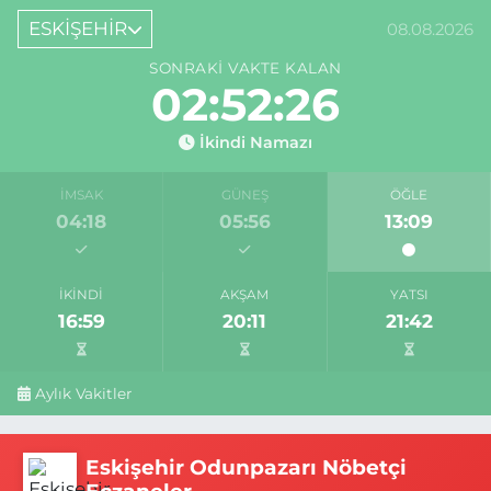
ESKİŞEHİR
08.08.2026
SONRAKI VAKTE KALAN
02:52:25
İkindi Namazı
İMSAK
GÜNEŞ
ÖĞLE
04:18
05:56
13:09
İKINDI
AKŞAM
YATSI
16:59
20:11
21:42
Aylık Vakitler
Eskişehir Odunpazarı Nöbetçi