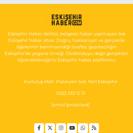
Seda Eczanesi
KIRMIZITOPRAK MH.ERCAN SK.NO:14 ESKİ ASKER HASTANESİ
YAN SOKAĞI POLİKLİNİK KAPISI TAM KARŞISI I
0 (222) 225 92 45
Yol Tarifi Al
Eskişehir Haber delilsiz, belgesiz haber yapmayan tek
Eskişehir haber sitesi. Doğru, hakkaniyet ve gerçeklik
öğelerinin benimsendiği tarafsız gazeteciliğin
Eskişehir'de yegane örneği. Dedikoduyu değil gerçekleri
öğrenebileceğiniz Eskişehir haber platformu.
Kurtuluş Mah. Pazaryeri Sok. No:1 Eskişehir
0222 332 12 13
[email protected]