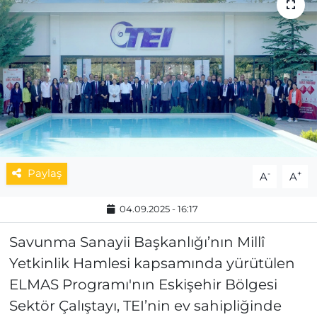
MAGAZİN
ESKİŞEHİRSPOR
Paylaş
-
+
A
A
04.09.2025 - 16:17
Savunma Sanayii Başkanlığı’nın Millî
Yetkinlik Hamlesi kapsamında yürütülen
ELMAS Programı'nın Eskişehir Bölgesi
Sektör Çalıştayı, TEI’nin ev sahipliğinde