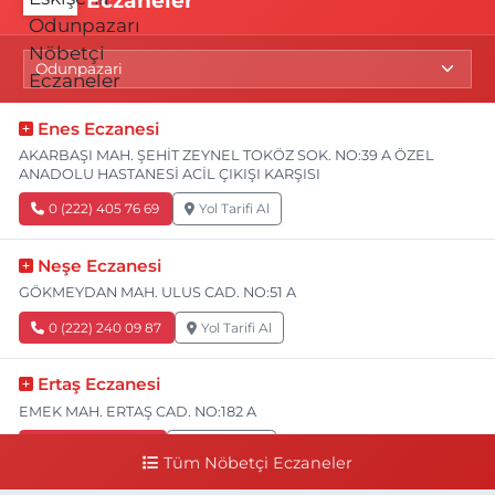
Eczaneler
Enes Eczanesi
AKARBAŞI MAH. ŞEHİT ZEYNEL TOKÖZ SOK. NO:39 A ÖZEL
ANADOLU HASTANESİ ACİL ÇIKIŞI KARŞISI
0 (222) 405 76 69
Yol Tarifi Al
Neşe Eczanesi
GÖKMEYDAN MAH. ULUS CAD. NO:51 A
0 (222) 240 09 87
Yol Tarifi Al
Ertaş Eczanesi
EMEK MAH. ERTAŞ CAD. NO:182 A
0 (541) 531 74 48
Yol Tarifi Al
Tüm Nöbetçi Eczaneler