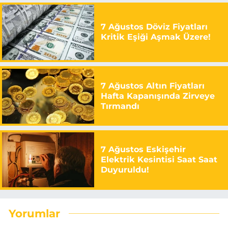
7 Ağustos Döviz Fiyatları
Kritik Eşiği Aşmak Üzere!
7 Ağustos Altın Fiyatları
Hafta Kapanışında Zirveye
Tırmandı
7 Ağustos Eskişehir
Elektrik Kesintisi Saat Saat
Duyuruldu!
Yorumlar