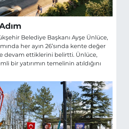
S
r Adım
kşehir Belediye Başkanı Ayşe Ünlüce,
samında her ayın 26’sında kente değer
devam ettiklerini belirtti. Ünlüce,
li bir yatırımın temelinin atıldığını