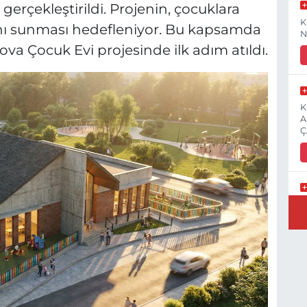
erçekleştirildi. Projenin, çocuklara
K
anı sunması hedefleniyor. Bu kapsamda
N
va Çocuk Evi projesinde ilk adım atıldı.
K
A
Ç
E
3
İ
H