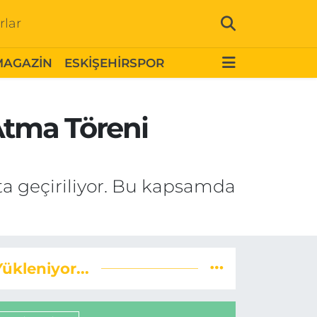
rlar
MAGAZİN
ESKİŞEHİRSPOR
Atma Töreni
ta geçiriliyor. Bu kapsamda
Yükleniyor...