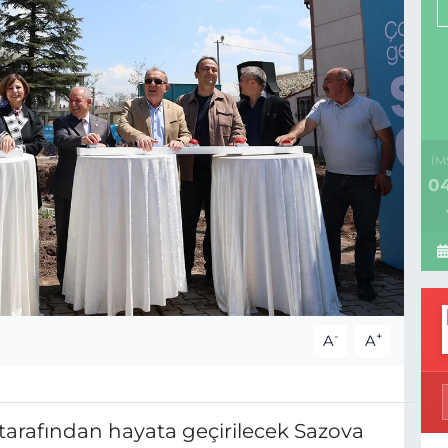
İM
04
-
+
A
A
 tarafından hayata geçirilecek Sazova