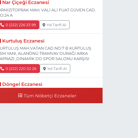
Nar Çiçeği Eczanesi
IRMIZITOPRAK MAH. VALİ ALİ FUAT GÜVEN CAD.
O:24 A
0 (222) 226 33 99
Yol Tarifi Al
Kurtuluş Eczanesi
URTULUŞ MAH.VATAN CAD.NO:7 B KURTULUŞ
SM YANI, ALANÖNÜ TRAMVAY DURAĞI ARKA
APRAZI ,DİNAMİK DO SPOR SALONU KARŞISI
0 (222) 220 02 26
Yol Tarifi Al
Döngel Eczanesi
MEK MAH. DİLEK CAD. 83 A Dilek Camiinin 200-
Tüm Nöbetçi Eczaneler
00 mt ilerisi bim markete kadar sol tarafı
0 (222) 250 11 88
Yol Tarifi Al
Tepeoğlu Eczanesi
STİKLAL MAH. ŞAİR FUZULİ CAD. NO:35 A HAVA
ASTANESİ KARŞI KÖŞESİ ŞAİR FUZULİ AİLE