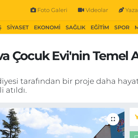
Foto Galeri
Videolar
Yaza
Ş
SİYASET
EKONOMİ
SAĞLIK
EĞİTİM
SPOR
va Çocuk Evi'nin Temel 
iyesi tarafından bir proje daha haya
 atıldı.