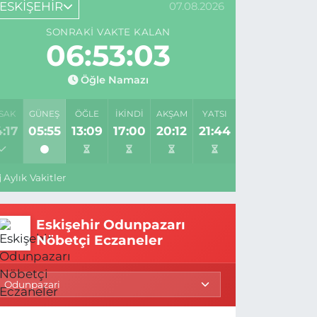
ESKİŞEHİR
07.08.2026
SONRAKI VAKTE KALAN
06:53:02
Öğle Namazı
SAK
GÜNEŞ
ÖĞLE
İKINDI
AKŞAM
YATSI
:17
05:55
13:09
17:00
20:12
21:44
Aylık Vakitler
Eskişehir Odunpazarı
Nöbetçi Eczaneler