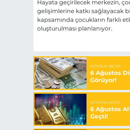
Hayata geçirilecek merkezin, ç
gelişimlerine katkı sağlayacak b
kapsamında çocukların farklı etki
oluşturulması planlanıyor.
EDITÖRÜN SEÇTIĞI
6 Ağustos Dö
Görüyor!
EDITÖRÜN SEÇTIĞI
6 Ağustos Alt
Geçti!