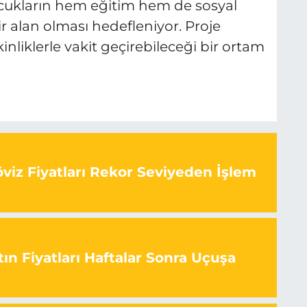
ocukların hem eğitim hem de sosyal
ir alan olması hedefleniyor. Proje
nliklerle vakit geçirebileceği bir ortam
viz Fiyatları Rekor Seviyeden İşlem
ın Fiyatları Haftalar Sonra Uçuşa