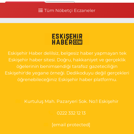
0 (541) 531 74 48
Yol Tarifi Al
Tüm Nöbetçi Eczaneler
Seda Eczanesi
KIRMIZITOPRAK MH.ERCAN SK.NO:14 ESKİ ASKER HASTANESİ
YAN SOKAĞI POLİKLİNİK KAPISI TAM KARŞISI I
0 (222) 225 92 45
Yol Tarifi Al
Eskişehir Haber delilsiz, belgesiz haber yapmayan tek
Eskişehir haber sitesi. Doğru, hakkaniyet ve gerçeklik
öğelerinin benimsendiği tarafsız gazeteciliğin
Eskişehir'de yegane örneği. Dedikoduyu değil gerçekleri
öğrenebileceğiniz Eskişehir haber platformu.
Kurtuluş Mah. Pazaryeri Sok. No:1 Eskişehir
0222 332 12 13
[email protected]