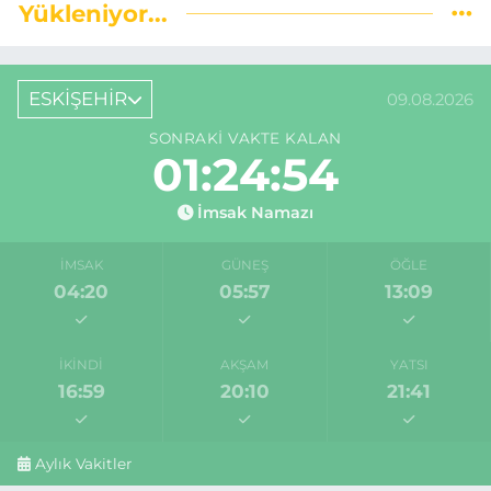
Yükleniyor...
ESKİŞEHİR
09.08.2026
SONRAKI VAKTE KALAN
01:24:53
İmsak Namazı
İMSAK
GÜNEŞ
ÖĞLE
04:20
05:57
13:09
İKINDI
AKŞAM
YATSI
16:59
20:10
21:41
Aylık Vakitler