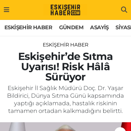
ESKİŞEHİR HABER
Gizlilik Politikası
Odunpazarı Hava Durumu
ESKİŞEHİR HABER
GÜNDEM
ASAYİŞ
SİYAS
GÜNDEM
Hakkımızda
Odunpazarı Trafik Yoğunluk Haritası
ESKİŞEHİR HABER
ASAYİŞ
İletişim
Süper Lig Puan Durumu ve Fikstür
Eskişehir’de Sıtma
Uyarısı! Risk Hâlâ
SİYASET
Künye
Tüm Manşetler
Sürüyor
EKONOMİ
Son Dakika Haberleri
Eskişehir İl Sağlık Müdürü Doç. Dr. Yaşar
Bildirici, Dünya Sıtma Günü kapsamında
SAĞLIK
Haber Arşivi
yaptığı açıklamada, hastalık riskinin
tamamen ortadan kalkmadığını belirtti.
EĞİTİM
SPOR