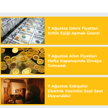
7 Ağustos Döviz Fiyatları
Kritik Eşiği Aşmak Üzere!
7 Ağustos Altın Fiyatları
Hafta Kapanışında Zirveye
Tırmandı
7 Ağustos Eskişehir
Elektrik Kesintisi Saat Saat
Duyuruldu!