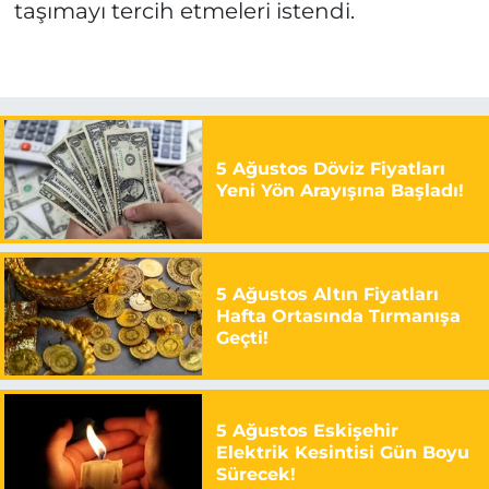
taşımayı tercih etmeleri istendi.
5 Ağustos Döviz Fiyatları
Yeni Yön Arayışına Başladı!
5 Ağustos Altın Fiyatları
Hafta Ortasında Tırmanışa
Geçti!
5 Ağustos Eskişehir
Elektrik Kesintisi Gün Boyu
Sürecek!