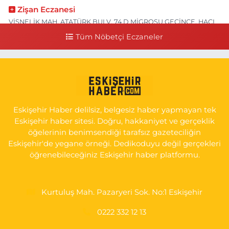
Zişan Eczanesi
VİŞNELİK MAH. ATATÜRK BULV. 74 D MİGROSU GEÇİNCE, HACI
HASANOĞLU BAKLAVACI VE PİNO YANI
Tüm Nöbetçi Eczaneler
0 (222) 226 60 93
Yol Tarifi Al
Atasoy Eczanesi
KIRMIZITOPRAK MAH.ERCAN SOK. NO:14 C ESKİ HAVA
HASTANESİ POLİKLİNİK KAPISI KARŞISI
Eskişehir Haber delilsiz, belgesiz haber yapmayan tek
0 (222) 240 55 11
Yol Tarifi Al
Eskişehir haber sitesi. Doğru, hakkaniyet ve gerçeklik
öğelerinin benimsendiği tarafsız gazeteciliğin
Eskişehir'de yegane örneği. Dedikoduyu değil gerçekleri
öğrenebileceğiniz Eskişehir haber platformu.
Kurtuluş Mah. Pazaryeri Sok. No:1 Eskişehir
0222 332 12 13