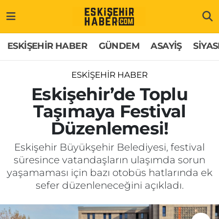
ESKİŞEHİR HABER
Gizlilik Politikası
Odunpazarı Hava Durumu
ESKİŞEHİR HABER
GÜNDEM
ASAYİŞ
SİYAS
GÜNDEM
Hakkımızda
Odunpazarı Trafik Yoğunluk Haritası
ESKİŞEHİR HABER
ASAYİŞ
İletişim
Süper Lig Puan Durumu ve Fikstür
Eskişehir’de Toplu
Taşımaya Festival
SİYASET
Künye
Tüm Manşetler
Düzenlemesi!
EKONOMİ
Son Dakika Haberleri
Eskişehir Büyükşehir Belediyesi, festival
süresince vatandaşların ulaşımda sorun
SAĞLIK
Haber Arşivi
yaşamaması için bazı otobüs hatlarında ek
sefer düzenleneceğini açıkladı.
EĞİTİM
SPOR