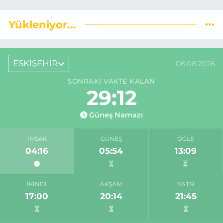
Yükleniyor...
ESKİŞEHİR
06.08.2026
SONRAKI VAKTE KALAN
29:11
Güneş Namazı
İMSAK
GÜNEŞ
ÖĞLE
04:16
05:54
13:09
İKINDI
AKŞAM
YATSI
17:00
20:14
21:45