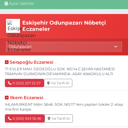
Aylık Vakitler
Eskişehir Odunpazarı Nöbetçi
Eczaneler
Serapoğlu Eczanesi
71 EVLER MAH. DEDEOĞLU SOK. NO:14 C ŞEHİR HASTANESİ
TRAMVAY DURAĞININ DEVAMINDA -ASAY ANAOKULU ALTI
0 (222) 227 22 27
Yol Tarifi Al
Ilkem Eczanesi
IHLAMURKENT MAH. 5646. SOK. NO:17 Yeni yapılan tokiler 2. etap
mis fırın karşısı
0 (530) 943 56 96
Yol Tarifi Al