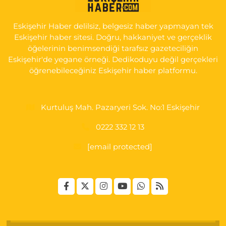
Yenidoğan Mahallesi, Şehit Serkan Özaydın Caddesi No:8 B
Odunpazarı Eskişehir
Eskişehir Haber delilsiz, belgesiz haber yapmayan tek
0 (222) 237 75 17
Yol Tarifi Al
Eskişehir haber sitesi. Doğru, hakkaniyet ve gerçeklik
öğelerinin benimsendiği tarafsız gazeteciliğin
Eskişehir'de yegane örneği. Dedikoduyu değil gerçekleri
öğrenebileceğiniz Eskişehir haber platformu.
Kurtuluş Mah. Pazaryeri Sok. No:1 Eskişehir
0222 332 12 13
[email protected]