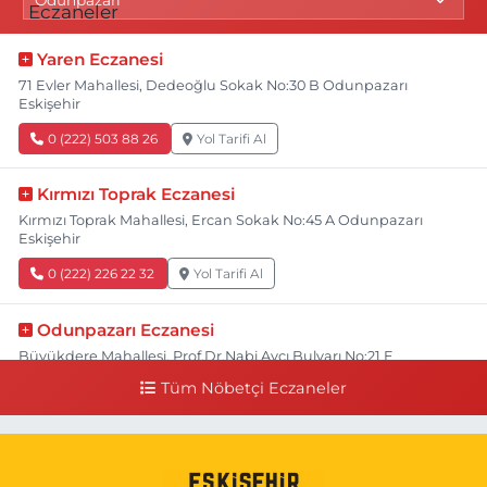
Yaren Eczanesi
71 Evler Mahallesi, Dedeoğlu Sokak No:30 B Odunpazarı
Eskişehir
0 (222) 503 88 26
Yol Tarifi Al
Kırmızı Toprak Eczanesi
Kırmızı Toprak Mahallesi, Ercan Sokak No:45 A Odunpazarı
Eskişehir
0 (222) 226 22 32
Yol Tarifi Al
Odunpazarı Eczanesi
Büyükdere Mahallesi, Prof.Dr.Nabi Avcı Bulvarı No:21 E
Odunpazarı Eskişehir
Tüm Nöbetçi Eczaneler
0 (505) 506 26 00
Yol Tarifi Al
Serap Eczanesi