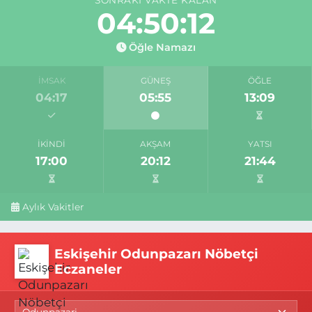
SONRAKI VAKTE KALAN
04:50:11
Öğle Namazı
İMSAK
GÜNEŞ
ÖĞLE
04:17
05:55
13:09
İKINDI
AKŞAM
YATSI
17:00
20:12
21:44
Aylık Vakitler
Eskişehir Odunpazarı Nöbetçi
Eczaneler