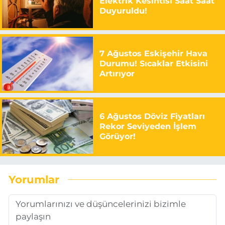
Elektrik Kesintisi Saat Saat
Duyuruldu!
7 Ağustos Eskişehir Hava
Durumu! Sıcaklar Etkisini
Artırıyor
6 Ağustos Döviz Fiyatları
Rekor Seviyeden İşlem
Görüyor!
Yorumlar