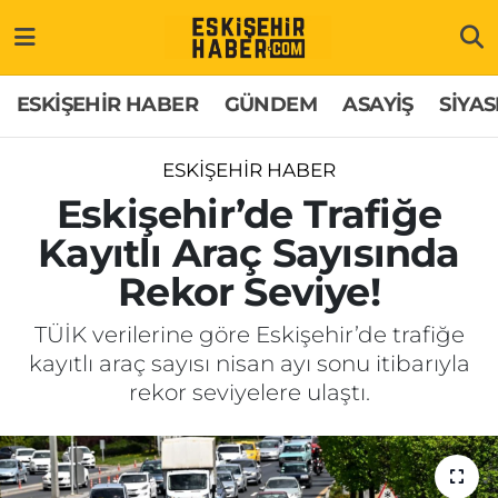
ESKİŞEHİR HABER
Gizlilik Politikası
Odunpazarı Hava Durumu
ESKİŞEHİR HABER
GÜNDEM
ASAYİŞ
SİYAS
GÜNDEM
Hakkımızda
Odunpazarı Trafik Yoğunluk Haritası
ESKİŞEHİR HABER
ASAYİŞ
İletişim
Süper Lig Puan Durumu ve Fikstür
Eskişehir’de Trafiğe
Kayıtlı Araç Sayısında
SİYASET
Künye
Tüm Manşetler
Rekor Seviye!
EKONOMİ
Son Dakika Haberleri
TÜİK verilerine göre Eskişehir’de trafiğe
kayıtlı araç sayısı nisan ayı sonu itibarıyla
SAĞLIK
Haber Arşivi
rekor seviyelere ulaştı.
EĞİTİM
SPOR