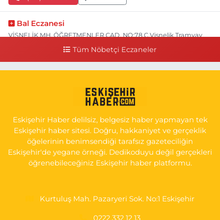
Bal Eczanesi
VİŞNELİK MH. ÖĞRETMENLER CAD. NO:78 C Vişnelik Tramvay
durağının 100 metre ilerisi (Çalışanlar Caddesine giderken),
Tüm Nöbetçi Eczaneler
NUH'UN GEMİSİ Veteriner Kliniğinin yanı,ı
0 (222) 225 50 00
Yol Tarifi Al
Selen Eczanesi
GÜLTEPE MAH. HALK CAD. NO:107 C
Eskişehir Haber delilsiz, belgesiz haber yapmayan tek
0 (222) 250 40 50
Yol Tarifi Al
Eskişehir haber sitesi. Doğru, hakkaniyet ve gerçeklik
öğelerinin benimsendiği tarafsız gazeteciliğin
Bizim Eczanesi
Eskişehir'de yegane örneği. Dedikoduyu değil gerçekleri
EMEK MAH. ERTAŞ CAD.NO:12 A Küçük Sanayi girişi Tarım Kredi
öğrenebileceğiniz Eskişehir haber platformu.
Koop. Market yanı
0 (222) 250 87 69
Yol Tarifi Al
Kurtuluş Mah. Pazaryeri Sok. No:1 Eskişehir
0222 332 12 13