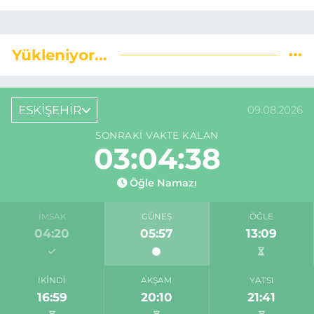
Yükleniyor...
ESKİŞEHİR
09.08.2026
SONRAKI VAKTE KALAN
03:04:37
Öğle Namazı
İMSAK
GÜNEŞ
ÖĞLE
04:20
05:57
13:09
İKINDI
AKŞAM
YATSI
16:59
20:10
21:41