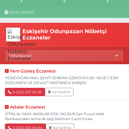
Aylık Vakitler
Eskişehir Odunpazarı Nöbetçi
Eczaneler
Yeni Güneş Eczanesi
YENİDOĞAN MAH. ŞEHİT SERKAN ÖZAYDIN CAD. NO:8 C ESKİ
DOĞUMEVİ VE DEVLET HASTANESİ KARŞISI
0 (222) 237 05 06
Yol Tarifi Al
Adalar Eczanesi
İSTİKLAL MAH. AKINLAR SOK. NO:34 B Şair Fuzuli Halk
Bankasından sonra ilk sağ Yalaman Cami hizası
0 (222) 205 00 84
Yol Tarifi Al