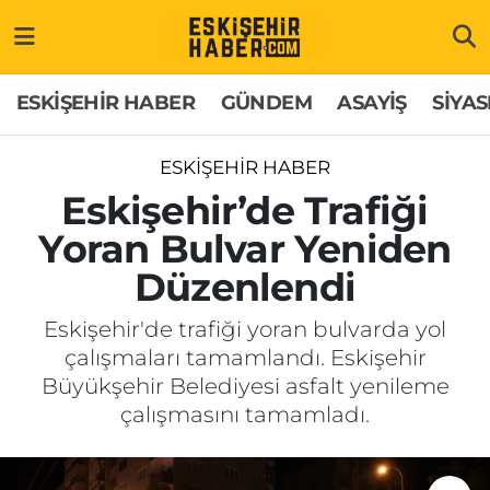
ESKİŞEHİR HABER
Gizlilik Politikası
Odunpazarı Hava Durumu
ESKİŞEHİR HABER
GÜNDEM
ASAYİŞ
SİYAS
GÜNDEM
Hakkımızda
Odunpazarı Trafik Yoğunluk Haritası
ESKİŞEHİR HABER
ASAYİŞ
İletişim
Süper Lig Puan Durumu ve Fikstür
Eskişehir’de Trafiği
Yoran Bulvar Yeniden
SİYASET
Künye
Tüm Manşetler
Düzenlendi
EKONOMİ
Son Dakika Haberleri
Eskişehir'de trafiği yoran bulvarda yol
çalışmaları tamamlandı. Eskişehir
SAĞLIK
Haber Arşivi
Büyükşehir Belediyesi asfalt yenileme
çalışmasını tamamladı.
EĞİTİM
SPOR