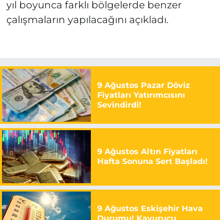
yıl boyunca farklı bölgelerde benzer
çalışmaların yapılacağını açıkladı.
9 Ağustos Pazar Döviz
Fiyatları Yatırımcısını
Sevindirdi!
9 Ağustos Altın Fiyatları
Hafta Sonuna Sert Başladı!
9 Ağustos Eskişehir Hava
Durumu! Kavurucu