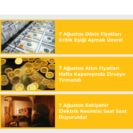
7 Ağustos Döviz Fiyatları
Kritik Eşiği Aşmak Üzere!
7 Ağustos Altın Fiyatları
Hafta Kapanışında Zirveye
Tırmandı
7 Ağustos Eskişehir
Elektrik Kesintisi Saat Saat
Duyuruldu!