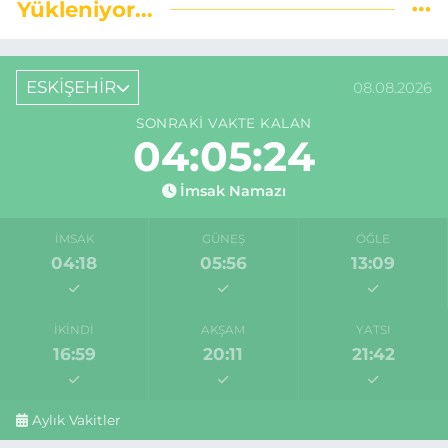
Yükleniyor...
ESKİŞEHİR
08.08.2026
SONRAKI VAKTE KALAN
04:05:24
İmsak Namazı
İMSAK
GÜNEŞ
ÖĞLE
04:18
05:56
13:09
İKINDI
AKŞAM
YATSI
16:59
20:11
21:42
Aylık Vakitler