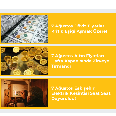
7 Ağustos Döviz Fiyatları
Kritik Eşiği Aşmak Üzere!
7 Ağustos Altın Fiyatları
Hafta Kapanışında Zirveye
Tırmandı
7 Ağustos Eskişehir
Elektrik Kesintisi Saat Saat
Duyuruldu!