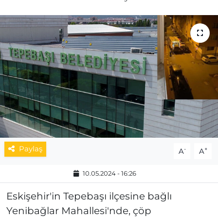
MAGAZİN
ESKİŞEHİRSPOR
Paylaş
-
+
A
A
10.05.2024 - 16:26
Eskişehir'in Tepebaşı ilçesine bağlı
Yenibağlar Mahallesi'nde, çöp