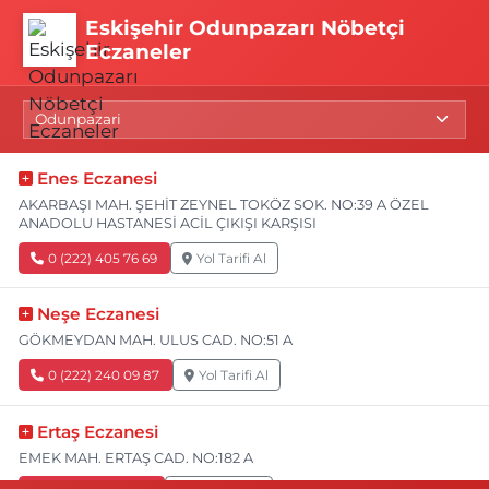
Eskişehir Odunpazarı Nöbetçi
Eczaneler
Enes Eczanesi
AKARBAŞI MAH. ŞEHİT ZEYNEL TOKÖZ SOK. NO:39 A ÖZEL
ANADOLU HASTANESİ ACİL ÇIKIŞI KARŞISI
0 (222) 405 76 69
Yol Tarifi Al
Neşe Eczanesi
GÖKMEYDAN MAH. ULUS CAD. NO:51 A
0 (222) 240 09 87
Yol Tarifi Al
Ertaş Eczanesi
EMEK MAH. ERTAŞ CAD. NO:182 A