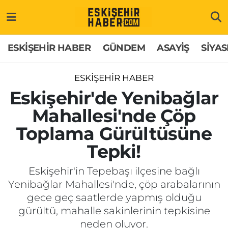
ESKİŞEHİR HABER
Gizlilik Politikası
Odunpazarı Hava Durumu
ESKİŞEHİR HABER
GÜNDEM
ASAYİŞ
SİYAS
GÜNDEM
Hakkımızda
Odunpazarı Trafik Yoğunluk Haritası
ESKİŞEHİR HABER
ASAYİŞ
İletişim
Süper Lig Puan Durumu ve Fikstür
Eskişehir'de Yenibağlar
Mahallesi'nde Çöp
SİYASET
Künye
Tüm Manşetler
Toplama Gürültüsüne
EKONOMİ
Son Dakika Haberleri
Tepki!
SAĞLIK
Haber Arşivi
Eskişehir'in Tepebaşı ilçesine bağlı
Yenibağlar Mahallesi'nde, çöp arabalarının
EĞİTİM
gece geç saatlerde yapmış olduğu
gürültü, mahalle sakinlerinin tepkisine
SPOR
neden oluyor.