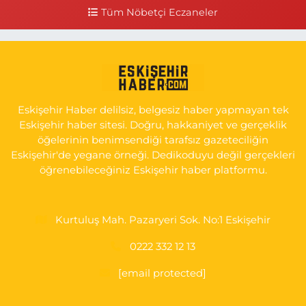
0 (541) 531 74 48
Yol Tarifi Al
Tüm Nöbetçi Eczaneler
Seda Eczanesi
KIRMIZITOPRAK MH.ERCAN SK.NO:14 ESKİ ASKER HASTANESİ
YAN SOKAĞI POLİKLİNİK KAPISI TAM KARŞISI I
0 (222) 225 92 45
Yol Tarifi Al
Eskişehir Haber delilsiz, belgesiz haber yapmayan tek
Eskişehir haber sitesi. Doğru, hakkaniyet ve gerçeklik
öğelerinin benimsendiği tarafsız gazeteciliğin
Eskişehir'de yegane örneği. Dedikoduyu değil gerçekleri
öğrenebileceğiniz Eskişehir haber platformu.
Kurtuluş Mah. Pazaryeri Sok. No:1 Eskişehir
0222 332 12 13
[email protected]