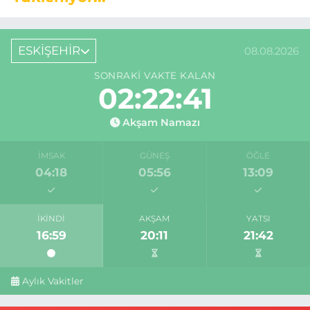
ESKİŞEHİR
08.08.2026
SONRAKI VAKTE KALAN
02:22:40
Akşam Namazı
İMSAK
GÜNEŞ
ÖĞLE
04:18
05:56
13:09
İKINDI
AKŞAM
YATSI
16:59
20:11
21:42
Aylık Vakitler