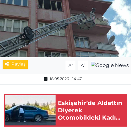
MAGAZİN
ESKİŞEHİRSPOR
Paylaş
-
+
A
A
18.05.2026 - 14:47
Eskişehir’de Aldattın
Diyerek
Otomobildeki Kadını
Darbetti!