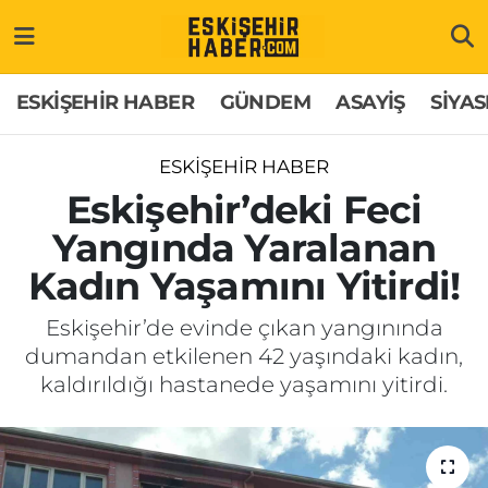
ESKİŞEHİR HABER
Gizlilik Politikası
Odunpazarı Hava Durumu
ESKİŞEHİR HABER
GÜNDEM
ASAYİŞ
SİYAS
GÜNDEM
Hakkımızda
Odunpazarı Trafik Yoğunluk Haritası
ESKİŞEHİR HABER
ASAYİŞ
İletişim
Süper Lig Puan Durumu ve Fikstür
Eskişehir’deki Feci
Yangında Yaralanan
SİYASET
Künye
Tüm Manşetler
Kadın Yaşamını Yitirdi!
EKONOMİ
Son Dakika Haberleri
Eskişehir’de evinde çıkan yangınında
dumandan etkilenen 42 yaşındaki kadın,
SAĞLIK
Haber Arşivi
kaldırıldığı hastanede yaşamını yitirdi.
EĞİTİM
SPOR