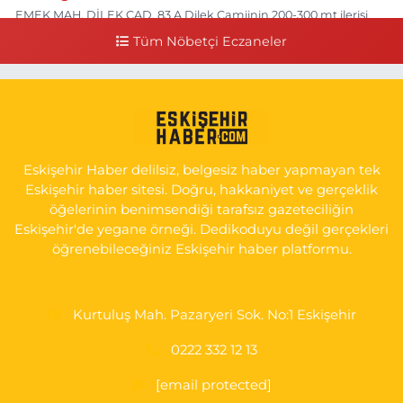
EMEK MAH. DİLEK CAD. 83 A Dilek Camiinin 200-300 mt ilerisi
bim markete kadar sol tarafı
Tüm Nöbetçi Eczaneler
0 (222) 250 11 88
Yol Tarifi Al
Tepeoğlu Eczanesi
İSTİKLAL MAH. ŞAİR FUZULİ CAD. NO:35 A HAVA HASTANESİ
KARŞI KÖŞESİ ŞAİR FUZULİ AİLE SAĞLIĞI MERKEZİ KARŞISI
Eskişehir Haber delilsiz, belgesiz haber yapmayan tek
0 (222) 230 11 31
Yol Tarifi Al
Eskişehir haber sitesi. Doğru, hakkaniyet ve gerçeklik
öğelerinin benimsendiği tarafsız gazeteciliğin
Eskişehir'de yegane örneği. Dedikoduyu değil gerçekleri
öğrenebileceğiniz Eskişehir haber platformu.
Kurtuluş Mah. Pazaryeri Sok. No:1 Eskişehir
0222 332 12 13
[email protected]