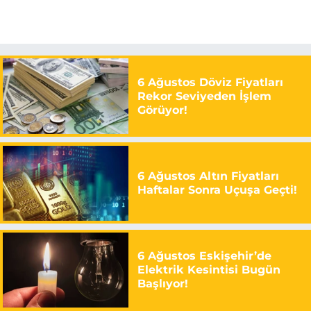
6 Ağustos Döviz Fiyatları
Rekor Seviyeden İşlem
Görüyor!
6 Ağustos Altın Fiyatları
Haftalar Sonra Uçuşa Geçti!
6 Ağustos Eskişehir’de
Elektrik Kesintisi Bugün
Başlıyor!