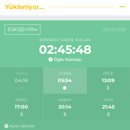
Yükleniyor...
ESKİŞEHİR
06.08.2026
SONRAKI VAKTE KALAN
02:45:48
Öğle Namazı
İMSAK
GÜNEŞ
ÖĞLE
04:16
05:54
13:09
İKINDI
AKŞAM
YATSI
17:00
20:14
21:45
Aylık Vakitler