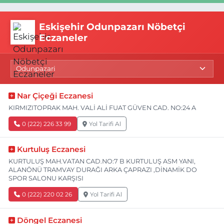
Eskişehir Odunpazarı Nöbetçi
Eczaneler
Nar Çiçeği Eczanesi
KIRMIZITOPRAK MAH. VALİ ALİ FUAT GÜVEN CAD. NO:24 A
0 (222) 226 33 99
Yol Tarifi Al
Kurtuluş Eczanesi
KURTULUŞ MAH.VATAN CAD.NO:7 B KURTULUŞ ASM YANI,
ALANÖNÜ TRAMVAY DURAĞI ARKA ÇAPRAZI ,DİNAMİK DO
SPOR SALONU KARŞISI
0 (222) 220 02 26
Yol Tarifi Al
Döngel Eczanesi