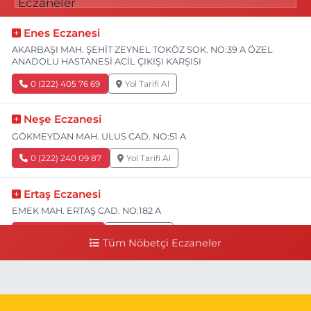
Enes Eczanesi
AKARBAŞI MAH. ŞEHİT ZEYNEL TOKÖZ SOK. NO:39 A ÖZEL
ANADOLU HASTANESİ ACİL ÇIKIŞI KARŞISI
0 (222) 405 76 69
Yol Tarifi Al
Neşe Eczanesi
GÖKMEYDAN MAH. ULUS CAD. NO:51 A
0 (222) 240 09 87
Yol Tarifi Al
Ertaş Eczanesi
EMEK MAH. ERTAŞ CAD. NO:182 A
0 (541) 531 74 48
Yol Tarifi Al
Tüm Nöbetçi Eczaneler
Seda Eczanesi
KIRMIZITOPRAK MH.ERCAN SK.NO:14 ESKİ ASKER HASTANESİ
YAN SOKAĞI POLİKLİNİK KAPISI TAM KARŞISI I