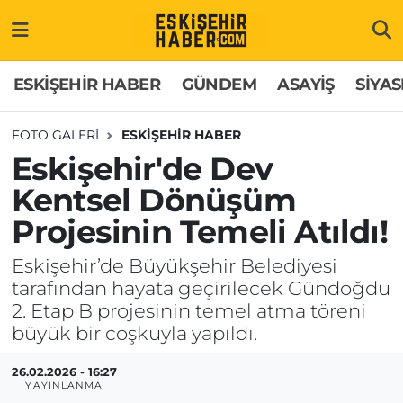
ESKİŞEHİR HABER
Gizlilik Politikası
Odunpazarı Hava Durumu
ESKİŞEHİR HABER
GÜNDEM
ASAYİŞ
SİYAS
GÜNDEM
Hakkımızda
Odunpazarı Trafik Yoğunluk Haritası
FOTO GALERI
ESKİŞEHİR HABER
Eskişehir'de Dev
ASAYİŞ
İletişim
Süper Lig Puan Durumu ve Fikstür
Kentsel Dönüşüm
SİYASET
Künye
Tüm Manşetler
Projesinin Temeli Atıldı!
EKONOMİ
Son Dakika Haberleri
Eskişehir’de Büyükşehir Belediyesi
tarafından hayata geçirilecek Gündoğdu
SAĞLIK
Haber Arşivi
2. Etap B projesinin temel atma töreni
büyük bir coşkuyla yapıldı.
EĞİTİM
26.02.2026 - 16:27
YAYINLANMA
SPOR