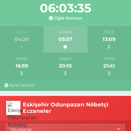
06:03:34
Öğle Namazı
İMSAK
GÜNEŞ
ÖĞLE
04:20
05:57
13:09
İKINDI
AKŞAM
YATSI
16:59
20:10
21:41
Aylık Vakitler
Eskişehir Odunpazarı Nöbetçi
Eczaneler