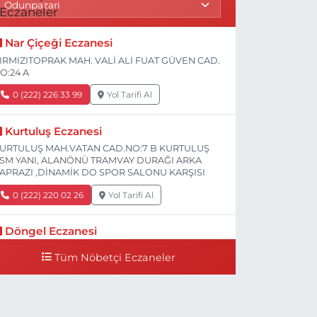
Nar Çiçeği Eczanesi
IRMIZITOPRAK MAH. VALİ ALİ FUAT GÜVEN CAD.
O:24 A
0 (222) 226 33 99
Yol Tarifi Al
Kurtuluş Eczanesi
URTULUŞ MAH.VATAN CAD.NO:7 B KURTULUŞ
SM YANI, ALANÖNÜ TRAMVAY DURAĞI ARKA
APRAZI ,DİNAMİK DO SPOR SALONU KARŞISI
0 (222) 220 02 26
Yol Tarifi Al
Döngel Eczanesi
MEK MAH. DİLEK CAD. 83 A Dilek Camiinin 200-
Tüm Nöbetçi Eczaneler
00 mt ilerisi bim markete kadar sol tarafı
0 (222) 250 11 88
Yol Tarifi Al