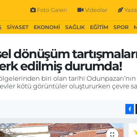
Foto Galeri
Videolar
Yaza
Ş
SİYASET
EKONOMİ
SAĞLIK
EĞİTİM
SPOR
sel dönüşüm tartışmaları
terk edilmiş durumda!
ölgelerinden biri olan tarihi Odunpazarı’nın
n evler kötü görüntüler oluştururken çevre 