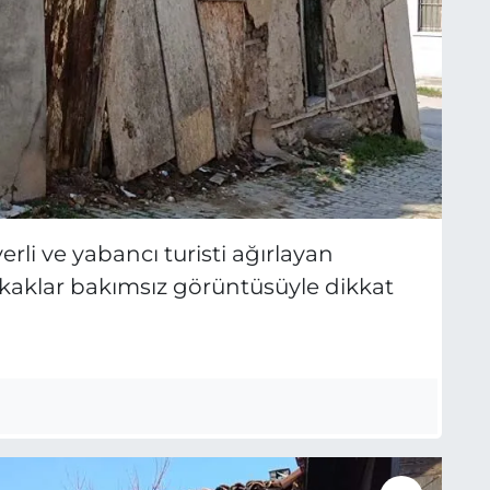
İ
H
S
yerli ve yabancı turisti ağırlayan
kaklar bakımsız görüntüsüyle dikkat