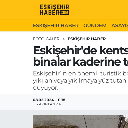
ESKİŞEHİR HABER
Gizlilik Politikası
Odunpazarı Hava Durumu
ESKİŞEHİR HABER
GÜNDEM
ASAYİ
GÜNDEM
Hakkımızda
Odunpazarı Trafik Yoğunluk Haritası
FOTO GALERI
ESKİŞEHİR HABER
Eskişehir'de kent
ASAYİŞ
İletişim
Süper Lig Puan Durumu ve Fikstür
binalar kaderine 
SİYASET
Künye
Tüm Manşetler
Eskişehir’in en önemli turistik b
yıkılan veya yıkılmaya yüz tuta
EKONOMİ
Son Dakika Haberleri
duyuyor.
SAĞLIK
Haber Arşivi
08.02.2024 - 11:18
YAYINLANMA
EĞİTİM
SPOR