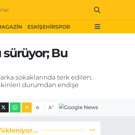
rlar
MAGAZİN
ESKİŞEHİRSPOR
 sürüyor; Bu
 arka sokaklarında terk edilen,
sakinleri durumdan endişe
-
+
A
A
Yükleniyor...