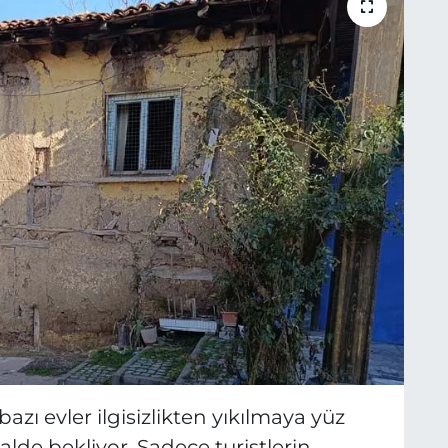
bazı evler ilgisizlikten yıkılmaya yüz
alde bekliyor. Sadece turistlerin