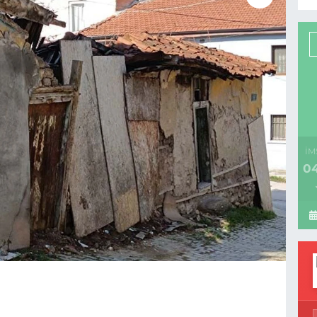
İM
04