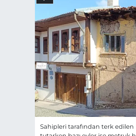
Sahipleri tarafından terk edilen 
tutarken bazı evler ise metruk h