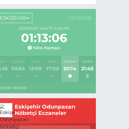
ESKİŞEHİR
06.08.2026
SONRAKI VAKTE KALAN
01:13:04
Yatsı Namazı
SAK
GÜNEŞ
ÖĞLE
İKINDI
AKŞAM
YATSI
:16
05:54
13:09
17:00
20:14
21:45
Aylık Vakitler
Eskişehir Odunpazarı
Nöbetçi Eczaneler