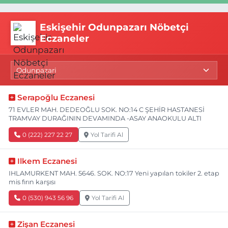
Eskişehir Odunpazarı Nöbetçi
Eczaneler
Serapoğlu Eczanesi
71 EVLER MAH. DEDEOĞLU SOK. NO:14 C ŞEHİR HASTANESİ
TRAMVAY DURAĞININ DEVAMINDA -ASAY ANAOKULU ALTI
0 (222) 227 22 27
Yol Tarifi Al
Ilkem Eczanesi
IHLAMURKENT MAH. 5646. SOK. NO:17 Yeni yapılan tokiler 2. etap
mis fırın karşısı
0 (530) 943 56 96
Yol Tarifi Al
Zişan Eczanesi