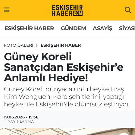
ESKİŞEHİR HABER
Gizlilik Politikası
Odunpazarı Hava Durumu
ESKİŞEHİR HABER
GÜNDEM
ASAYİŞ
SİYAS
GÜNDEM
Hakkımızda
Odunpazarı Trafik Yoğunluk Haritası
FOTO GALERI
ESKİŞEHİR HABER
Güney Koreli
ASAYİŞ
İletişim
Süper Lig Puan Durumu ve Fikstür
Sanatçıdan Eskişehir’e
SİYASET
Künye
Tüm Manşetler
Anlamlı Hediye!
EKONOMİ
Son Dakika Haberleri
Güney Koreli dünyaca ünlü heykeltıraş
Kim Wonguen, Kore şehitlerini, yaptığı
SAĞLIK
Haber Arşivi
heykel ile Eskişehir'de ölümsüzleştiriyor.
EĞİTİM
19.06.2026 - 15:36
YAYINLANMA
SPOR