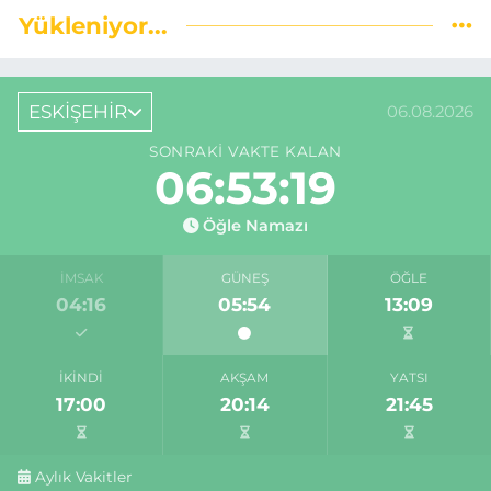
Yükleniyor...
ESKİŞEHİR
06.08.2026
SONRAKI VAKTE KALAN
06:53:18
Öğle Namazı
İMSAK
GÜNEŞ
ÖĞLE
04:16
05:54
13:09
İKINDI
AKŞAM
YATSI
17:00
20:14
21:45
Aylık Vakitler