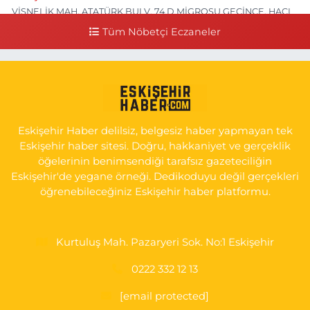
VİŞNELİK MAH. ATATÜRK BULV. 74 D MİGROSU GEÇİNCE, HACI
HASANOĞLU BAKLAVACI VE PİNO YANI
Tüm Nöbetçi Eczaneler
0 (222) 226 60 93
Yol Tarifi Al
Atasoy Eczanesi
KIRMIZITOPRAK MAH.ERCAN SOK. NO:14 C ESKİ HAVA
HASTANESİ POLİKLİNİK KAPISI KARŞISI
0 (222) 240 55 11
Yol Tarifi Al
Eskişehir Haber delilsiz, belgesiz haber yapmayan tek
Eskişehir haber sitesi. Doğru, hakkaniyet ve gerçeklik
öğelerinin benimsendiği tarafsız gazeteciliğin
Eskişehir'de yegane örneği. Dedikoduyu değil gerçekleri
öğrenebileceğiniz Eskişehir haber platformu.
Kurtuluş Mah. Pazaryeri Sok. No:1 Eskişehir
0222 332 12 13
[email protected]