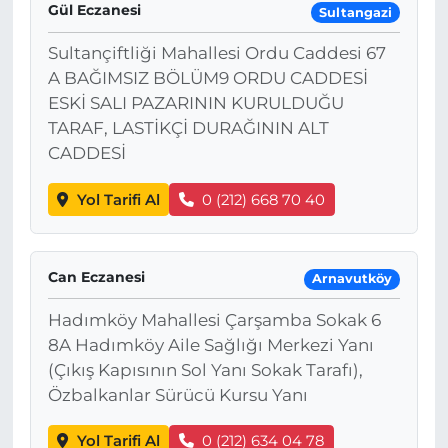
Gül Eczanesi
Sultangazi
Sultançiftliği Mahallesi Ordu Caddesi 67
A BAĞIMSIZ BÖLÜM9 ORDU CADDESİ
ESKİ SALI PAZARININ KURULDUĞU
TARAF, LASTİKÇİ DURAĞININ ALT
CADDESİ
Yol Tarifi Al
0 (212) 668 70 40
Can Eczanesi
Arnavutköy
Hadımköy Mahallesi Çarşamba Sokak 6
8A Hadımköy Aile Sağlığı Merkezi Yanı
(Çıkış Kapısının Sol Yanı Sokak Tarafı),
Özbalkanlar Sürücü Kursu Yanı
Yol Tarifi Al
0 (212) 634 04 78