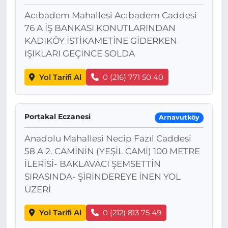
Acıbadem Mahallesi Acıbadem Caddesi
76 A İŞ BANKASI KONUTLARINDAN
KADIKÖY İSTİKAMETİNE GİDERKEN
IŞIKLARI GEÇİNCE SOLDA
Yol Tarifi Al
0 (216) 771 50 40
Portakal Eczanesi
Arnavutköy
Anadolu Mahallesi Necip Fazıl Caddesi
58 A 2. CAMİNİN (YEŞİL CAMİ) 100 METRE
İLERİSİ- BAKLAVACI ŞEMSETTİN
SIRASINDA- ŞİRİNDEREYE İNEN YOL
ÜZERİ
Yol Tarifi Al
0 (212) 813 75 49