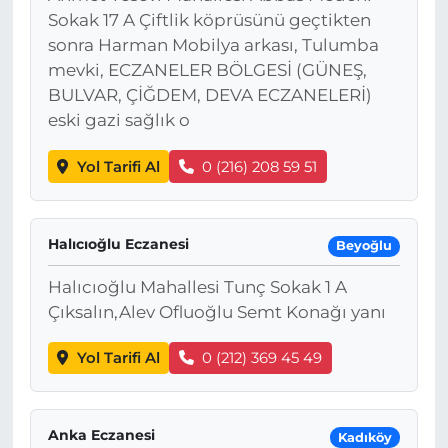
Sokak 17 A Çiftlik köprüsünü geçtikten
sonra Harman Mobilya arkası, Tulumba
mevki, ECZANELER BÖLGESİ (GÜNEŞ,
BULVAR, ÇİĞDEM, DEVA ECZANELERİ)
eski gazi sağlık o
Yol Tarifi Al
0 (216) 208 59 51
Halıcıoğlu Eczanesi
Beyoğlu
Halıcıoğlu Mahallesi Tunç Sokak 1 A
Çıksalın,Alev Ofluoğlu Semt Konağı yanı
Yol Tarifi Al
0 (212) 369 45 49
Anka Eczanesi
Kadıköy