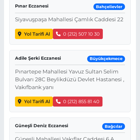
Pınar Eczanesi
Bahçelievler
Siyavuşpaşa Mahallesi Çamlık Caddesi 22
Yol Tarifi Al
0 (212) 507 10 30
Adile Şerki Eczanesi
Büyükçekmece
Pınartepe Mahallesi Yavuz Sultan Selim
Bulvarı 28C Beylikdüzü Devlet Hastanesi ,
Vakıfbank yanı
Yol Tarifi Al
0 (212) 855 81 40
Güneşli Deniz Eczanesi
Bağcılar
Güneşli Mahallesi Vakıflar Caddesi 6 A