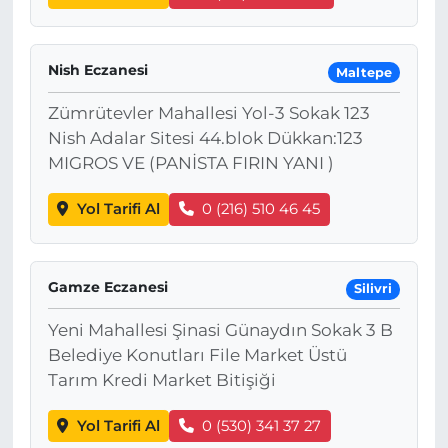
Nish Eczanesi
Maltepe
Zümrütevler Mahallesi Yol-3 Sokak 123
Nish Adalar Sitesi 44.blok Dükkan:123
MIGROS VE (PANİSTA FIRIN YANI )
Yol Tarifi Al
0 (216) 510 46 45
Gamze Eczanesi
Silivri
Yeni Mahallesi Şinasi Günaydın Sokak 3 B
Belediye Konutları File Market Üstü
Tarım Kredi Market Bitişiği
Yol Tarifi Al
0 (530) 341 37 27