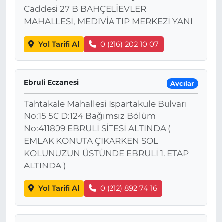
Caddesi 27 B BAHÇELİEVLER
MAHALLESİ, MEDİVİA TIP MERKEZİ YANI
Yol Tarifi Al
0 (216) 202 10 07
Ebruli Eczanesi
Avcılar
Tahtakale Mahallesi Ispartakule Bulvarı
No:15 5C D:124 Bağımsız Bölüm
No:411809 EBRULİ SİTESİ ALTINDA (
EMLAK KONUTA ÇIKARKEN SOL
KOLUNUZUN ÜSTÜNDE EBRULİ 1. ETAP
ALTINDA )
Yol Tarifi Al
0 (212) 892 74 16