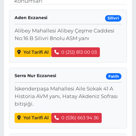
konumları
MAGAZİN
Aden Eczanesi
Silivri
ESKİŞEHİRSPOR
Alibey Mahallesi Alibey Çeşme Caddesi
No:16 B Silivri 8nolu ASM yanı
Yol Tarifi Al
0 (212) 813 00 03
Serra Nur Eczanesi
Fatih
İskenderpaşa Mahallesi Aile Sokak 41 A
Historia AVM yanı, Hatay Akdeniz Sofrası
bitişiği.
Yol Tarifi Al
0 (536) 663 94 36