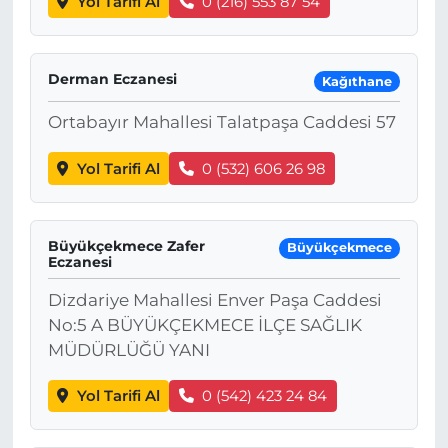
Yol Tarifi Al
0 (216) 553 87 54
Derman Eczanesi
Kağıthane
Ortabayır Mahallesi Talatpaşa Caddesi 57
Yol Tarifi Al
0 (532) 606 26 98
Büyükçekmece Zafer
Büyükçekmece
Eczanesi
Dizdariye Mahallesi Enver Paşa Caddesi
No:5 A BÜYÜKÇEKMECE İLÇE SAĞLIK
MÜDÜRLÜĞÜ YANI
Yol Tarifi Al
0 (542) 423 24 84