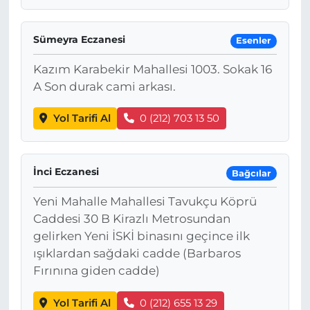
Sümeyra Eczanesi
Esenler
Kazım Karabekir Mahallesi 1003. Sokak 16
A Son durak cami arkası.
Yol Tarifi Al
0 (212) 703 13 50
İnci Eczanesi
Bağcılar
Yeni Mahalle Mahallesi Tavukçu Köprü
Caddesi 30 B Kirazlı Metrosundan
gelirken Yeni İSKİ binasını geçince ilk
ışıklardan sağdaki cadde (Barbaros
Fırınına giden cadde)
Yol Tarifi Al
0 (212) 655 13 29