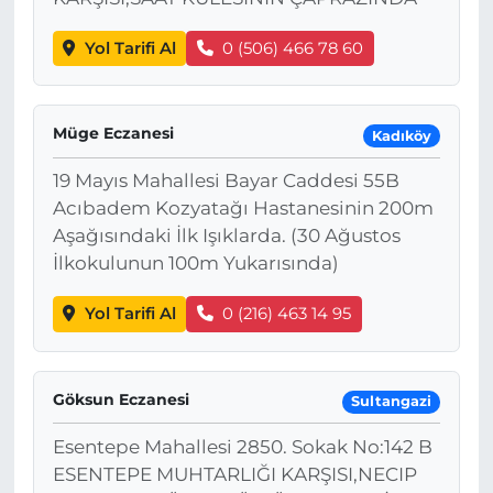
Yol Tarifi Al
0 (506) 466 78 60
Müge Eczanesi
Kadıköy
19 Mayıs Mahallesi Bayar Caddesi 55B
Acıbadem Kozyatağı Hastanesinin 200m
Aşağısındaki İlk Işıklarda. (30 Ağustos
İlkokulunun 100m Yukarısında)
Yol Tarifi Al
0 (216) 463 14 95
Göksun Eczanesi
Sultangazi
Esentepe Mahallesi 2850. Sokak No:142 B
ESENTEPE MUHTARLIĞI KARŞISI,NECIP