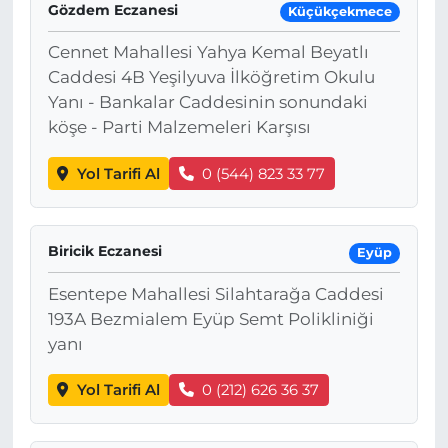
Gözdem Eczanesi
Küçükçekmece
Cennet Mahallesi Yahya Kemal Beyatlı
Caddesi 4B Yeşilyuva İlköğretim Okulu
Yanı - Bankalar Caddesinin sonundaki
köşe - Parti Malzemeleri Karşısı
Yol Tarifi Al
0 (544) 823 33 77
Biricik Eczanesi
Eyüp
Esentepe Mahallesi Silahtarağa Caddesi
193A Bezmialem Eyüp Semt Polikliniği
yanı
Yol Tarifi Al
0 (212) 626 36 37