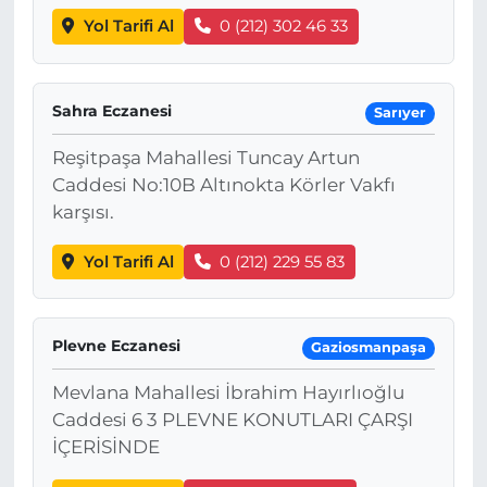
Yol Tarifi Al
0 (212) 302 46 33
Sahra Eczanesi
Sarıyer
Reşitpaşa Mahallesi Tuncay Artun
Caddesi No:10B Altınokta Körler Vakfı
karşısı.
Yol Tarifi Al
0 (212) 229 55 83
Plevne Eczanesi
Gaziosmanpaşa
Mevlana Mahallesi İbrahim Hayırlıoğlu
Caddesi 6 3 PLEVNE KONUTLARI ÇARŞI
İÇERİSİNDE