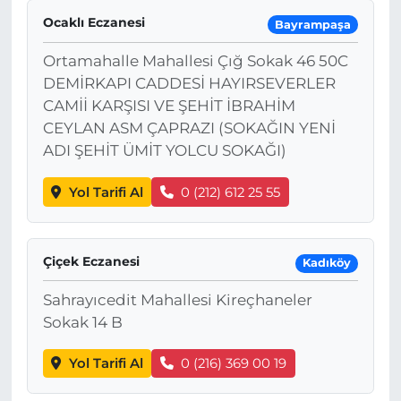
Ocaklı Eczanesi
Bayrampaşa
Ortamahalle Mahallesi Çığ Sokak 46 50C
DEMİRKAPI CADDESİ HAYIRSEVERLER
CAMİİ KARŞISI VE ŞEHİT İBRAHİM
CEYLAN ASM ÇAPRAZI (SOKAĞIN YENİ
ADI ŞEHİT ÜMİT YOLCU SOKAĞI)
Yol Tarifi Al
0 (212) 612 25 55
Çiçek Eczanesi
Kadıköy
Sahrayıcedit Mahallesi Kireçhaneler
Sokak 14 B
Yol Tarifi Al
0 (216) 369 00 19