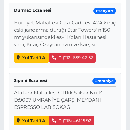
Durmaz Eczanesi
Esenyurt
Hürriyet Mahallesi Gazi Caddesi 42A Kıraç
eski jandarma durağı Star Towers'ın 150
mt yukarısındaki eski Kolan Hastanesi
yanı, Kıraç Özaydın avm ve karşısı
Yol Tarifi Al
0 (212) 689 42 52
Sipahi Eczanesi
Ümraniye
Atatürk Mahallesi Çiftlik Sokak No:14
D:9007 ÜMRANİYE ÇARŞI MEYDANI
ESPRESSO LAB SOKAĞI
Yol Tarifi Al
0 (216) 461 15 92