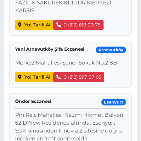
FAZIL KISAKÜREK KÜLTÜR MERKEZİ
KARŞISI
Yol Tarifi Al
0 (212) 619 00 75
Yeni Arnavutköy Şifa Eczanesi
Arnavutköy
Merkez Mahallesi Şener Sokak No:2 8B
Yol Tarifi Al
0 (212) 597 07 65
Önder Eczanesi
Esenyurt
Piri Reis Mahallesi Nazım Hikmet Bulvarı
52 D New Residence altında. Esenyurt
SGK binasından Innovia 2 sitesine doğru
inerken 400 mt sonra solda.