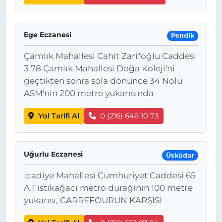
Ege Eczanesi
Pendik
Çamlık Mahallesi Cahit Zarifoğlu Caddesi
3 78 Çamlık Mahallesi Doğa Koleji'ni
geçtikten sonra sola dönünce 34 Nolu
ASM'nin 200 metre yukarısında
Yol Tarifi Al
0 (216) 646 10 73
Uğurlu Eczanesi
Üsküdar
İcadiye Mahallesi Cumhuriyet Caddesi 65
A Fıstıkağacı metro durağının 100 metre
yukarısı, CARREFOURUN KARŞISI