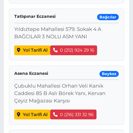
Tatlıpınar Eczanesi
Bağcılar
Yıldıztepe Mahallesi 579. Sokak 4 A
BAĞCILAR 3 NOLU ASM YANI
Yol Tarifi Al
0 (212) 924 29 16
Asena Eczanesi
Beykoz
Çubuklu Mahallesi Orhan Veli Kanık
Caddesi 85 B Aslı Börek Yanı, Kervan
Çeyiz Mağazası Karşısı
Yol Tarifi Al
0 (216) 331 32 96