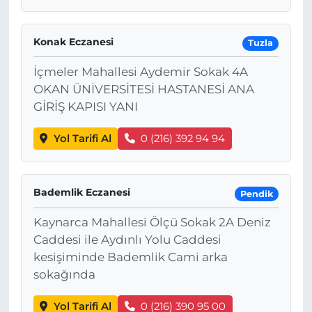
Konak Eczanesi
Tuzla
İçmeler Mahallesi Aydemir Sokak 4A
OKAN ÜNİVERSİTESİ HASTANESİ ANA
GİRİŞ KAPISI YANI
Yol Tarifi Al
0 (216) 392 94 94
Bademlik Eczanesi
Pendik
Kaynarca Mahallesi Ölçü Sokak 2A Deniz
Caddesi ile Aydınlı Yolu Caddesi
kesişiminde Bademlik Cami arka
sokağında
Yol Tarifi Al
0 (216) 390 95 00