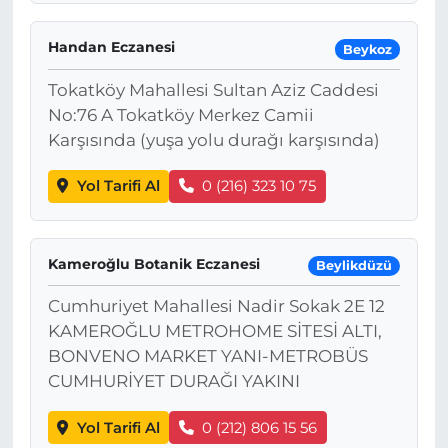
Handan Eczanesi
Beykoz
Tokatköy Mahallesi Sultan Aziz Caddesi
No:76 A Tokatköy Merkez Camii
Karşısında (yuşa yolu durağı karşısında)
Yol Tarifi Al
0 (216) 323 10 75
Kameroğlu Botanik Eczanesi
Beylikdüzü
Cumhuriyet Mahallesi Nadir Sokak 2E 12
KAMEROĞLU METROHOME SİTESİ ALTI,
BONVENO MARKET YANI-METROBÜS
CUMHURİYET DURAĞI YAKINI
Yol Tarifi Al
0 (212) 806 15 56