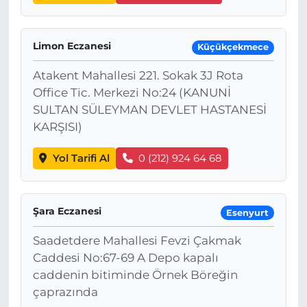
Limon Eczanesi
Küçükçekmece
Atakent Mahallesi 221. Sokak 3J Rota
Office Tic. Merkezi No:24 (KANUNİ
SULTAN SÜLEYMAN DEVLET HASTANESİ
KARŞISI)
Yol Tarifi Al
0 (212) 924 64 68
Şara Eczanesi
Esenyurt
Saadetdere Mahallesi Fevzi Çakmak
Caddesi No:67-69 A Depo kapalı
caddenin bitiminde Örnek Böreğin
çaprazında