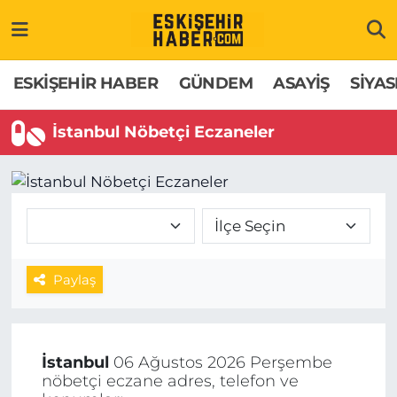
ESKİŞEHİR HABER
Gizlilik Politikası
Odunpazarı Hava Durumu
ESKİŞEHİR HABER
GÜNDEM
ASAYİŞ
SİYAS
GÜNDEM
Hakkımızda
Odunpazarı Trafik Yoğunluk Haritası
İstanbul Nöbetçi Eczaneler
ASAYİŞ
İletişim
Süper Lig Puan Durumu ve Fikstür
SİYASET
Künye
Tüm Manşetler
EKONOMİ
Son Dakika Haberleri
Paylaş
SAĞLIK
Haber Arşivi
EĞİTİM
İstanbul
06 Ağustos 2026 Perşembe
nöbetçi eczane adres, telefon ve
SPOR