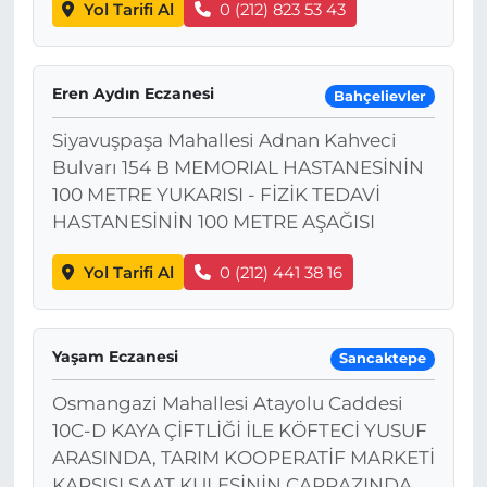
Yol Tarifi Al
0 (212) 823 53 43
Eren Aydın Eczanesi
Bahçelievler
Siyavuşpaşa Mahallesi Adnan Kahveci
Bulvarı 154 B MEMORIAL HASTANESİNİN
100 METRE YUKARISI - FİZİK TEDAVİ
HASTANESİNİN 100 METRE AŞAĞISI
Yol Tarifi Al
0 (212) 441 38 16
Yaşam Eczanesi
Sancaktepe
Osmangazi Mahallesi Atayolu Caddesi
10C-D KAYA ÇİFTLİĞİ İLE KÖFTECİ YUSUF
ARASINDA, TARIM KOOPERATİF MARKETİ
KARŞISI,SAAT KULESİNİN ÇAPRAZINDA