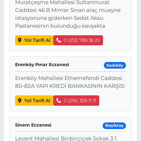
Muratçeşme Mahallesi Sultanmurat
Caddesi 46 B Mimar Sinan araç muayne
istasyonuna giderken Sedat Aksu
Pastanesinin bulunduğu kavşakta
Yol Tarifi Al
0 (212) 789 18 29
Erenköy Pınar Eczanesi
Kadıköy
Erenköy Mahallesi Ethemefendi Caddesi
80-82A YAPI KREDİ BANKASININ KARŞISI
Yol Tarifi Al
0 (216) 359 11 11
Sinem Eczanesi
Beşiktaş
Levent Mahallesi Binbirçiçek Sokak 3 1