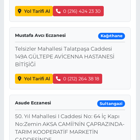
Yol Tarifi Al
0 (216) 424 23 30
Mustafa Avcı Eczanesi
Kağıthane
Telsizler Mahallesi Talatpaşa Caddesi
149A GÜLTEPE AVİCENNA HASTANESİ
BİTİŞİĞİ
Yol Tarifi Al
0 (212) 264 38 18
Asude Eczanesi
Sultangazi
50. Yıl Mahallesi I Caddesi No: 64 İç Kapı
No:Zemin AKSA CAMİİ'NİN ÇAPRAZINDA-
TARIM KOOPERATİF MARKETİN
CADDESİNDE