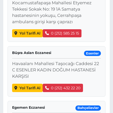
Kocamustafapaşa Mahallesi Etyemez
Tekkesi Sokak No: 19 1A Samatya
hastanesinin yokuşu, Cerrahpaşa
ambulans girişi karşı çaprazı
Yol Tarifi Al
0 (212) 585 25 15
Büşra Aslan Eczanesi
Esenler
Havaalanı Mahallesi Taşocağı Caddesi 22
C ESENLER KADIN DOĞUM HASTANESİ
KARŞISI
Yol Tarifi Al
0 (212) 432 22 20
Egemen Eczanesi
Bahçelievler