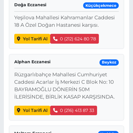
Doğa Eczanesi
Küçükçekmece
Yeşilova Mahallesi Kahramanlar Caddesi
18 A Özel Doğan Hastanesi karşısı.
Yol Tarifi Al
0 (212) 624 80 78
Alphan Eczanesi
Beykoz
Rüzgarlıbahçe Mahallesi Cumhuriyet
Caddesi Acarlar İş Merkezi C Blok No: 10
BAYRAMOĞLU DÖNERİN 50M
İLERİSİNDE, BİRLİK KASAP KARŞISINDA.
Yol Tarifi Al
0 (216) 413 87 33