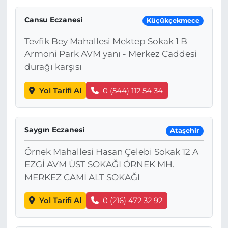
Cansu Eczanesi
Küçükçekmece
Tevfik Bey Mahallesi Mektep Sokak 1 B
Armoni Park AVM yanı - Merkez Caddesi
durağı karşısı
Yol Tarifi Al
0 (544) 112 54 34
Saygın Eczanesi
Ataşehir
Örnek Mahallesi Hasan Çelebi Sokak 12 A
EZGİ AVM ÜST SOKAĞI ÖRNEK MH.
MERKEZ CAMİ ALT SOKAĞI
Yol Tarifi Al
0 (216) 472 32 92