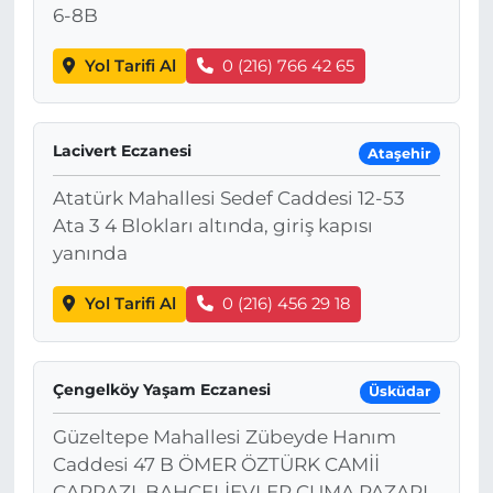
6-8B
Yol Tarifi Al
0 (216) 766 42 65
Lacivert Eczanesi
Ataşehir
Atatürk Mahallesi Sedef Caddesi 12-53
Ata 3 4 Blokları altında, giriş kapısı
yanında
Yol Tarifi Al
0 (216) 456 29 18
Çengelköy Yaşam Eczanesi
Üsküdar
Güzeltepe Mahallesi Zübeyde Hanım
Caddesi 47 B ÖMER ÖZTÜRK CAMİİ
ÇAPRAZI, BAHÇELİEVLER CUMA PAZARI