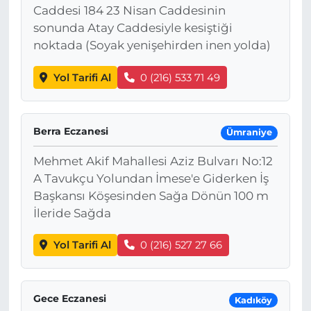
Caddesi 184 23 Nisan Caddesinin
sonunda Atay Caddesiyle kesiştiği
noktada (Soyak yenişehirden inen yolda)
Yol Tarifi Al
0 (216) 533 71 49
Berra Eczanesi
Ümraniye
Mehmet Akif Mahallesi Aziz Bulvarı No:12
A Tavukçu Yolundan İmese'e Giderken İş
Başkansı Köşesinden Sağa Dönün 100 m
İleride Sağda
Yol Tarifi Al
0 (216) 527 27 66
Gece Eczanesi
Kadıköy