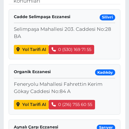
konumları
MAGAZİN
Cadde Selimpaşa Eczanesi
Silivri
ESKİŞEHİRSPOR
Selimpaşa Mahallesi 203. Caddesi No:28
BA
Yol Tarifi Al
0 (530) 169 71 55
Organik Eczanesi
Kadıköy
Feneryolu Mahallesi Fahrettin Kerim
Gökay Caddesi No:84 A
Yol Tarifi Al
0 (216) 755 60 55
Aynalı Çarşı Eczanesi
Sarıyer