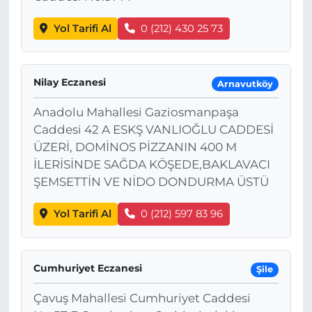
Yol Tarifi Al
0 (212) 430 25 73
Nilay Eczanesi
Arnavutköy
Anadolu Mahallesi Gaziosmanpaşa
Caddesi 42 A ESKŞ VANLIOĞLU CADDESİ
ÜZERİ, DOMİNOS PİZZANIN 400 M
İLERİSİNDE SAĞDA KÖŞEDE,BAKLAVACI
ŞEMSETTİN VE NİDO DONDURMA ÜSTÜ
Yol Tarifi Al
0 (212) 597 83 96
Cumhuriyet Eczanesi
Şile
Çavuş Mahallesi Cumhuriyet Caddesi