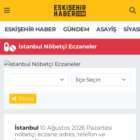
ESKİŞEHİR HABER
Gizlilik Politikası
Odunpazarı Hava Durumu
ESKİŞEHİR HABER
GÜNDEM
ASAYİŞ
SİYAS
GÜNDEM
Hakkımızda
Odunpazarı Trafik Yoğunluk Haritası
İstanbul Nöbetçi Eczaneler
ASAYİŞ
İletişim
Süper Lig Puan Durumu ve Fikstür
SİYASET
Künye
Tüm Manşetler
EKONOMİ
Son Dakika Haberleri
Paylaş
SAĞLIK
Haber Arşivi
EĞİTİM
İstanbul
10 Ağustos 2026 Pazartesi
nöbetçi eczane adres, telefon ve
SPOR