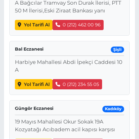
A Bağcılar Tramvay Son Durak İlerisi, PTT
50 M İlerisi,Eski Ziraat Bankası yanı
Yol Tarifi Al
0 (212) 462 00 96
Bal Eczanesi
Şişli
Harbiye Mahallesi Abdi İpekçi Caddesi 10
A
Yol Tarifi Al
0 (212) 234 55 05
Güngör Eczanesi
Kadıköy
19 Mayıs Mahallesi Okur Sokak 19A
Kozyatağı Acıbadem acil kapısı karşısı