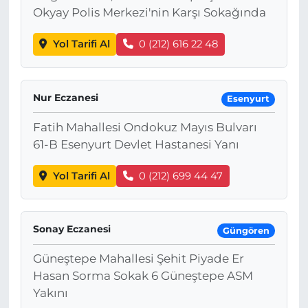
Okyay Polis Merkezi'nin Karşı Sokağında
Yol Tarifi Al
0 (212) 616 22 48
Nur Eczanesi
Esenyurt
Fatih Mahallesi Ondokuz Mayıs Bulvarı
61-B Esenyurt Devlet Hastanesi Yanı
Yol Tarifi Al
0 (212) 699 44 47
Sonay Eczanesi
Güngören
Güneştepe Mahallesi Şehit Piyade Er
Hasan Sorma Sokak 6 Güneştepe ASM
Yakını