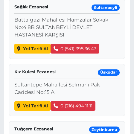
Sağlık Eczanesi
Sultanbeyli
Battalgazi Mahallesi Hamzalar Sokak
No:4 8B SULTANBEYLİ DEVLET
HASTANESİ KARŞISI
Yol Tarifi Al
0 (541) 398 36 47
Kız Kulesi Eczanesi
Üsküdar
Sultantepe Mahallesi Selmanı Pak
Caddesi No:15 A
Yol Tarifi Al
0 (216) 494 11 11
Tuğçem Eczanesi
Zeytinburnu