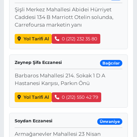
Şişli Merkez Mahallesi Abidei Hürriyet
Caddesi 134 B Marriott Otelin solunda,
Carrefoursa marketin yanı
Yol Tarifi Al
0 (212) 232 35 80
Zeynep Şifa Eczanesi
Bağcılar
Barbaros Mahallesi 214. Sokak 1 D A
Hastanesi Karşısı, Parkın Önü
Yol Tarifi Al
0 (212) 550 42 79
Soydan Eczanesi
Ümraniye
Armağanevler Mahallesi 23 Nisan