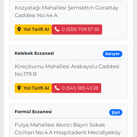
Kozyatağı Mahallesi Şemsettin Günaltay
Caddesi No:44 A
Yol Tarifi Al
0 (539) 709 57 55
Kelebek Eczanesi
Sarıyer
Kireçburnu Mahallesi Arabayolu Caddesi
No:179 B
Yol Tarifi Al
0 (541) 383 43 28
Formül Eczanesi
Şişli
Fulya Mahallesi Akıncı Bayırı Sokak
Cicihan No:4 A Hospitadent Mecidiyeköy