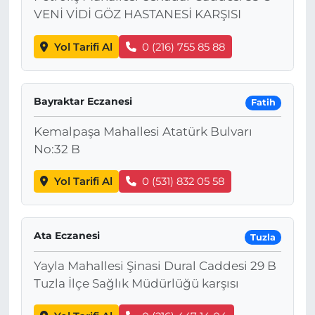
VENİ VİDİ GÖZ HASTANESİ KARŞISI
Yol Tarifi Al
0 (216) 755 85 88
Bayraktar Eczanesi
Fatih
Kemalpaşa Mahallesi Atatürk Bulvarı
No:32 B
Yol Tarifi Al
0 (531) 832 05 58
Ata Eczanesi
Tuzla
Yayla Mahallesi Şinasi Dural Caddesi 29 B
Tuzla İlçe Sağlık Müdürlüğü karşısı