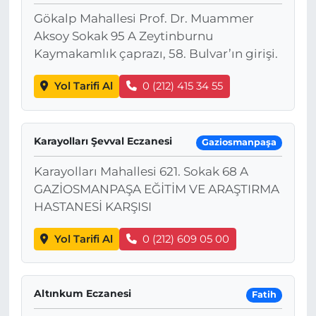
Gökalp Mahallesi Prof. Dr. Muammer
Aksoy Sokak 95 A Zeytinburnu
Kaymakamlık çaprazı, 58. Bulvar’ın girişi.
Yol Tarifi Al
0 (212) 415 34 55
Karayolları Şevval Eczanesi
Gaziosmanpaşa
Karayolları Mahallesi 621. Sokak 68 A
GAZİOSMANPAŞA EĞİTİM VE ARAŞTIRMA
HASTANESİ KARŞISI
Yol Tarifi Al
0 (212) 609 05 00
Altınkum Eczanesi
Fatih