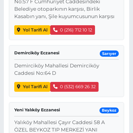
No:57 F Cumhuriyet Caddesindeki
Belediye otoparkının karşısı, Birlik
Kasabın yanı, Şile kuyumcusunun karşısı
Yol Tarifi Al
0 (216) 712 10 12
Demirciköy Eczanesi
Sarıyer
Demirciköy Mahallesi Demirciköy
Caddesi No:64 D
Yol Tarifi Al
0 (532) 669 26 32
Yeni Yalıköy Eczanesi
Beykoz
Yalıköy Mahallesi Çayır Caddesi 58 A
ÖZEL BEYKOZ TIP MERKEZİ YANI