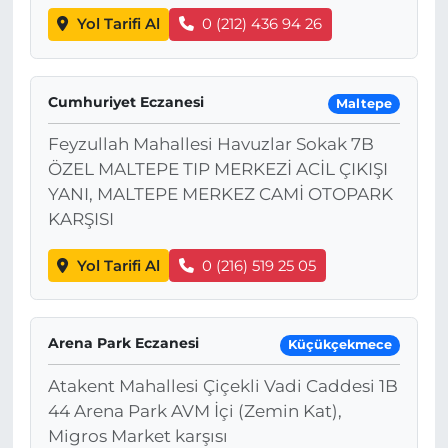
Yol Tarifi Al
0 (212) 436 94 26
Cumhuriyet Eczanesi
Maltepe
Feyzullah Mahallesi Havuzlar Sokak 7B
ÖZEL MALTEPE TIP MERKEZİ ACİL ÇIKIŞI
YANI, MALTEPE MERKEZ CAMİ OTOPARK
KARŞISI
Yol Tarifi Al
0 (216) 519 25 05
Arena Park Eczanesi
Küçükçekmece
Atakent Mahallesi Çiçekli Vadi Caddesi 1B
44 Arena Park AVM İçi (Zemin Kat),
Migros Market karşısı