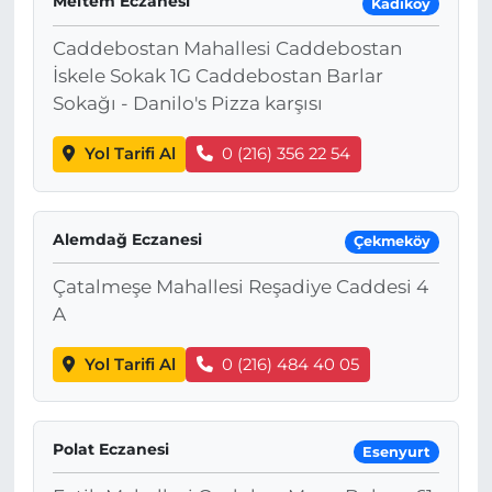
Meltem Eczanesi
Kadıköy
Caddebostan Mahallesi Caddebostan
İskele Sokak 1G Caddebostan Barlar
Sokağı - Danilo's Pizza karşısı
Yol Tarifi Al
0 (216) 356 22 54
Alemdağ Eczanesi
Çekmeköy
Çatalmeşe Mahallesi Reşadiye Caddesi 4
A
Yol Tarifi Al
0 (216) 484 40 05
Polat Eczanesi
Esenyurt