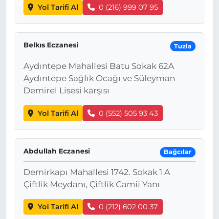
Yol Tarifi Al
0 (216) 999 07 95
Belkıs Eczanesi
Tuzla
Aydıntepe Mahallesi Batu Sokak 62A
Aydıntepe Sağlık Ocağı ve Süleyman
Demirel Lisesi karşısı
Yol Tarifi Al
0 (552) 505 93 43
Abdullah Eczanesi
Bağcılar
Demirkapı Mahallesi 1742. Sokak 1 A
Çiftlik Meydanı, Çiftlik Camii Yanı
Yol Tarifi Al
0 (212) 602 00 37