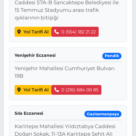
Caddesi 57A-B Sancaktepe Belediyesi ile
15 Temmuz Stadyumu arası trafik
ışıklarının bitişiği
Yol Tarifi Al
0 (554) 182 21 22
Yenişehir Eczanesi
Pendik
Yenişehir Mahallesi Cumhuriyet Bulvarı
19B
Yol Tarifi Al
0 (216) 684 06 85
Sıla Eczanesi
Gaziosmanpaşa
Karlıtepe Mahallesi Yıldıztabya Caddesi
Doğan Sokak, 11-13A Karlıtepe Şehit Ali