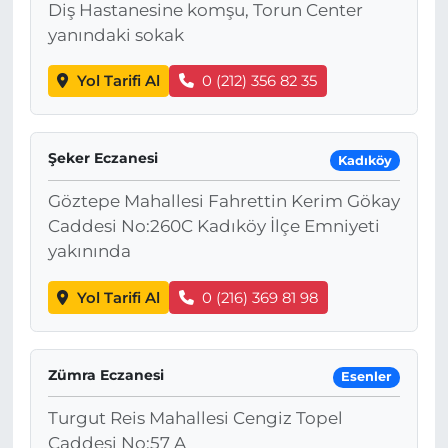
Diş Hastanesine komşu, Torun Center
yanındaki sokak
Yol Tarifi Al
0 (212) 356 82 35
Şeker Eczanesi
Kadıköy
Göztepe Mahallesi Fahrettin Kerim Gökay
Caddesi No:260C Kadıköy İlçe Emniyeti
yakınında
Yol Tarifi Al
0 (216) 369 81 98
Zümra Eczanesi
Esenler
Turgut Reis Mahallesi Cengiz Topel
Caddesi No:57 A