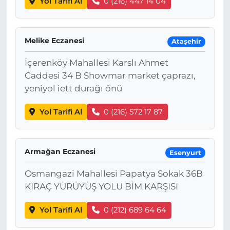
Yol Tarifi Al
0 (216) 447 14 04
Melike Eczanesi
Ataşehir
İçerenköy Mahallesi Karslı Ahmet
Caddesi 34 B Showmar market çaprazı,
yeniyol iett durağı önü
Yol Tarifi Al
0 (216) 572 17 87
Armağan Eczanesi
Esenyurt
Osmangazi Mahallesi Papatya Sokak 36B
KIRAÇ YÜRÜYÜŞ YOLU BİM KARŞISI
Yol Tarifi Al
0 (212) 689 64 64