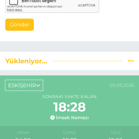
Gönder
Yükleniyor...
ESKİŞEHİR
09.08.2026
SONRAKI VAKTE KALAN
18:27
İmsak Namazı
İMSAK
GÜNEŞ
ÖĞLE