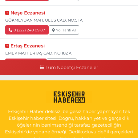
Neşe Eczanesi
GÖKMEYDAN MAH. ULUS CAD. NO:51 A
0 (222) 240 09 87
Yol Tarifi Al
Ertaş Eczanesi
EMEK MAH. ERTAŞ CAD. NO:182 A
0 (541) 531 74 48
Yol Tarifi Al
Tüm Nöbetçi Eczaneler
Seda Eczanesi
KIRMIZITOPRAK MH.ERCAN SK.NO:14 ESKİ ASKER HASTANESİ
YAN SOKAĞI POLİKLİNİK KAPISI TAM KARŞISI I
0 (222) 225 92 45
Yol Tarifi Al
Eskişehir Haber delilsiz, belgesiz haber yapmayan tek
Eskişehir haber sitesi. Doğru, hakkaniyet ve gerçeklik
öğelerinin benimsendiği tarafsız gazeteciliğin
Eskişehir'de yegane örneği. Dedikoduyu değil gerçekleri