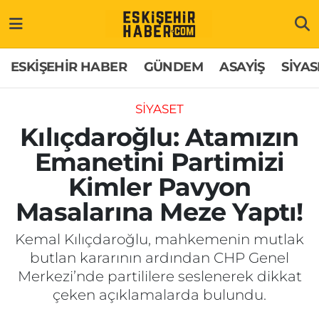
ESKİŞEHİR HABER
Gizlilik Politikası
Odunpazarı Hava Durumu
ESKİŞEHİR HABER
GÜNDEM
ASAYİŞ
SİYAS
GÜNDEM
Hakkımızda
Odunpazarı Trafik Yoğunluk Haritası
SİYASET
ASAYİŞ
İletişim
Süper Lig Puan Durumu ve Fikstür
Kılıçdaroğlu: Atamızın
Emanetini Partimizi
SİYASET
Künye
Tüm Manşetler
Kimler Pavyon
EKONOMİ
Son Dakika Haberleri
Masalarına Meze Yaptı!
SAĞLIK
Haber Arşivi
Kemal Kılıçdaroğlu, mahkemenin mutlak
butlan kararının ardından CHP Genel
EĞİTİM
Merkezi’nde partililere seslenerek dikkat
çeken açıklamalarda bulundu.
SPOR