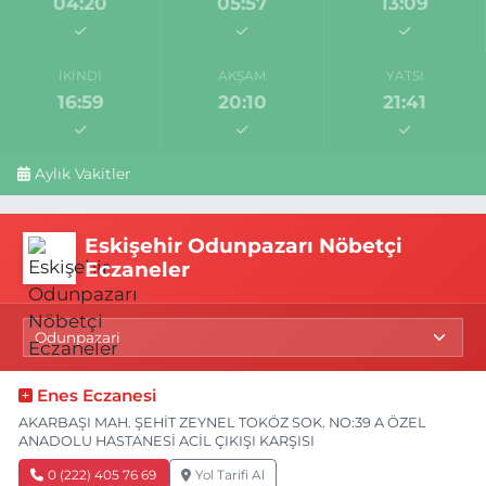
04:20
05:57
13:09
İKINDI
AKŞAM
YATSI
16:59
20:10
21:41
Aylık Vakitler
Eskişehir Odunpazarı Nöbetçi
Eczaneler
Enes Eczanesi
AKARBAŞI MAH. ŞEHİT ZEYNEL TOKÖZ SOK. NO:39 A ÖZEL
ANADOLU HASTANESİ ACİL ÇIKIŞI KARŞISI
0 (222) 405 76 69
Yol Tarifi Al