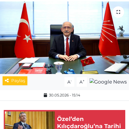
MAGAZİN
ESKİŞEHİRSPOR
Paylaş
-
+
A
A
30.05.2026 - 15:14
Özel’den
Kılıçdaroğlu’na Tarihi