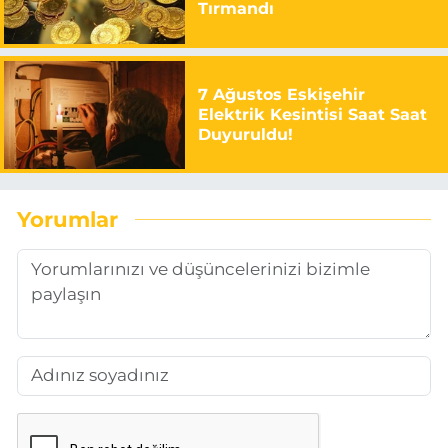
Tırmandı
7 Ağustos Eskişehir
Elektrik Kesintisi Saat Saat
Duyuruldu!
Yorumlar