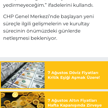
yedirmeyeceğim.” ifadelerini kullandı.
CHP Genel Merkezi’nde başlayan yeni
süreçle ilgili gelişmelerin ve kurultay
sürecinin önümüzdeki günlerde
netleşmesi bekleniyor.
7 Ağustos Döviz Fiyatları
Kritik Eşiği Aşmak Üzere!
7 Ağustos Altın Fiyatları
Hafta Kapanışında Zirveye