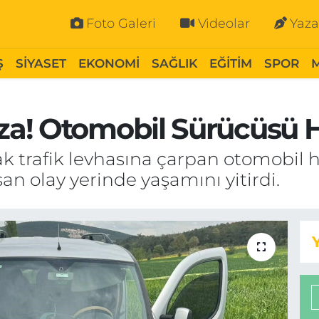
Foto Galeri
Videolar
Yaza
Ş
SİYASET
EKONOMİ
SAĞLIK
EĞİTİM
SPOR
a! Otomobil Sürücüsü H
rak trafik levhasına çarpan otomobil
n olay yerinde yaşamını yitirdi.