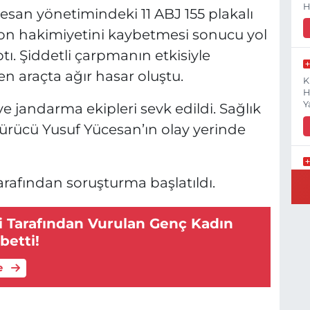
H
cesan yönetimindeki 11 ABJ 155 plakalı
on hakimiyetini kaybetmesi sonucu yol
tı. Şiddetli çarpmanın etkisiyle
en araçta ağır hasar oluştu.
K
H
Y
ve jandarma ekipleri sevk edildi. Sağlık
sürücü Yusuf Yücesan’ın olay yerinde
B
tarafından soruşturma başlatıldı.
N
si Tarafından Vurulan Genç Kadın
betti!
Y
e
E