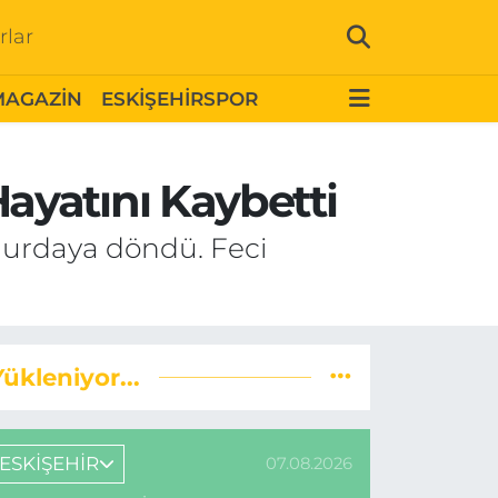
rlar
MAGAZİN
ESKİŞEHİRSPOR
ayatını Kaybetti
 hurdaya döndü. Feci
Yükleniyor...
ESKİŞEHİR
07.08.2026