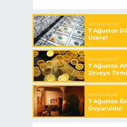
EDITÖRÜN SEÇTIĞI
7 Ağustos Döv
Üzere!
EDITÖRÜN SEÇTIĞI
7 Ağustos Alt
Zirveye Tırm
EDITÖRÜN SEÇTIĞI
7 Ağustos Esk
Duyuruldu!