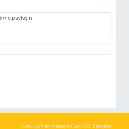
Kurtuluş Mah. Pazaryeri Sok. No:1 Eskişehir