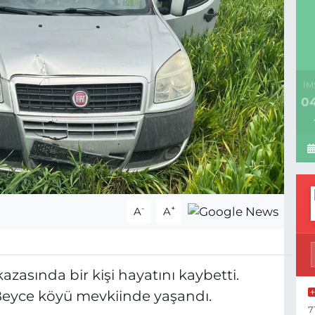
İM
04
-
+
A
A
azasında bir kişi hayatını kaybetti.
 Beyce köyü mevkiinde yaşandı.
7