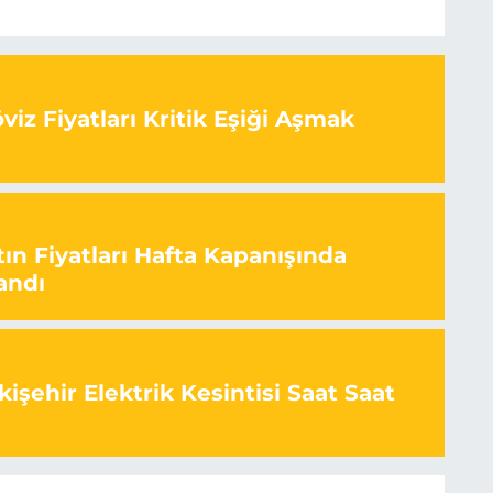
iz Fiyatları Kritik Eşiği Aşmak
ın Fiyatları Hafta Kapanışında
andı
işehir Elektrik Kesintisi Saat Saat