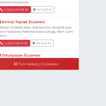
astanesi Arkasında
0 (222) 503 88 26
Yol Tarifi Al
Kırmızı Toprak Eczanesi
IRMIZI TOPRAK MAH. ERCAN SOK. NO:60 B Eski
ava Hastanesi Poliklinik kapısı sokağı, Alem Cami
akını
0 (222) 226 22 32
Yol Tarifi Al
Odunpazarı Eczanesi
ÜYÜKDERE MAH. PROF. DR. NABİ AVCI BULVARI
Tüm Nöbetçi Eczaneler
O:21 E TIP FAKÜLTESİ KARŞISI
0 (505) 506 26 00
Yol Tarifi Al
Serap Eczanesi
ENİDOĞAN MH.ŞEHİT SERKAN ÖZAYDIN CD.8 B
SKİ DEVLET HAST. DOĞUMEVİ KARŞ.
0 (222) 237 75 17
Yol Tarifi Al