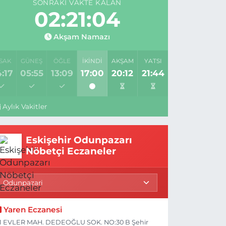
SONRAKI VAKTE KALAN
02:21:04
Akşam Namazı
SAK
GÜNEŞ
ÖĞLE
İKINDI
AKŞAM
YATSI
:17
05:55
13:09
17:00
20:12
21:44
Aylık Vakitler
Eskişehir Odunpazarı
Nöbetçi Eczaneler
Yaren Eczanesi
1 EVLER MAH. DEDEOĞLU SOK. NO:30 B Şehir