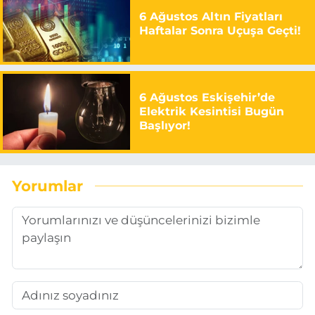
6 Ağustos Altın Fiyatları
Haftalar Sonra Uçuşa Geçti!
6 Ağustos Eskişehir’de
Elektrik Kesintisi Bugün
Başlıyor!
Yorumlar