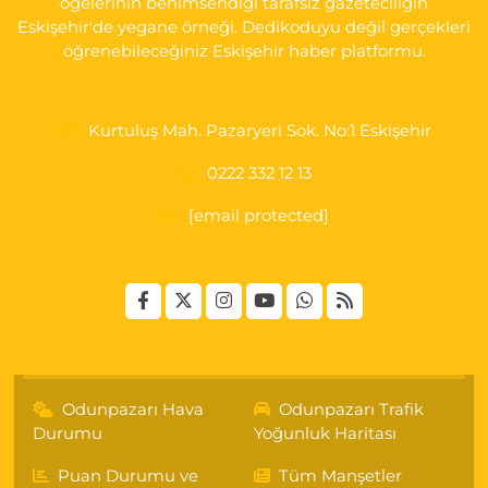
öğelerinin benimsendiği tarafsız gazeteciliğin
Eskişehir'de yegane örneği. Dedikoduyu değil gerçekleri
öğrenebileceğiniz Eskişehir haber platformu.
Kurtuluş Mah. Pazaryeri Sok. No:1 Eskişehir
0222 332 12 13
[email protected]
Odunpazarı Hava
Odunpazarı Trafik
Durumu
Yoğunluk Haritası
Puan Durumu ve
Tüm Manşetler