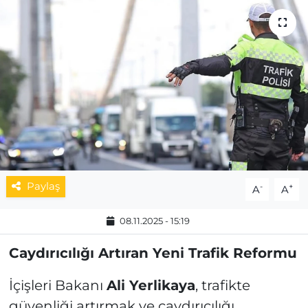
MAGAZİN
ESKİŞEHİRSPOR
Paylaş
-
+
A
A
08.11.2025 - 15:19
Caydırıcılığı Artıran Yeni Trafik Reformu
İçişleri Bakanı
Ali Yerlikaya
, trafikte
güvenliği artırmak ve caydırıcılığı