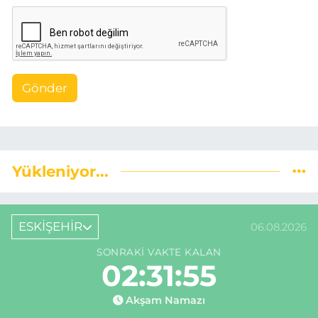
Gönder
Yükleniyor...
ESKİŞEHİR
06.08.2026
SONRAKI VAKTE KALAN
02:31:54
Akşam Namazı