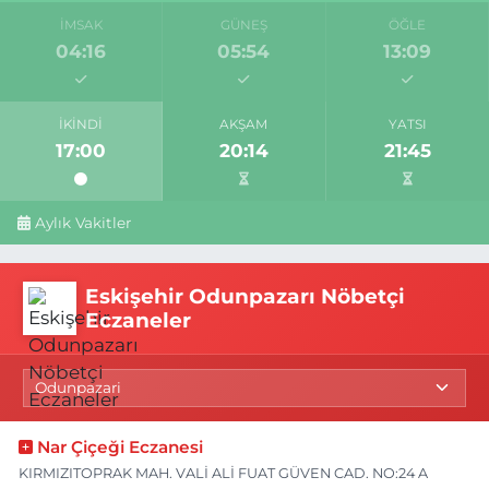
İMSAK
GÜNEŞ
ÖĞLE
04:16
05:54
13:09
İKINDI
AKŞAM
YATSI
17:00
20:14
21:45
Aylık Vakitler
Eskişehir Odunpazarı Nöbetçi
Eczaneler
Nar Çiçeği Eczanesi
KIRMIZITOPRAK MAH. VALİ ALİ FUAT GÜVEN CAD. NO:24 A