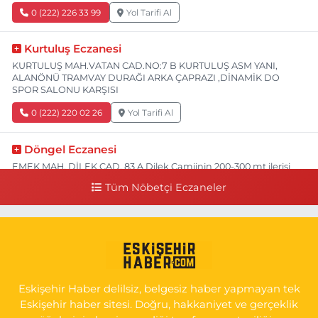
0 (222) 226 33 99
Yol Tarifi Al
Kurtuluş Eczanesi
KURTULUŞ MAH.VATAN CAD.NO:7 B KURTULUŞ ASM YANI,
ALANÖNÜ TRAMVAY DURAĞI ARKA ÇAPRAZI ,DİNAMİK DO
SPOR SALONU KARŞISI
0 (222) 220 02 26
Yol Tarifi Al
Döngel Eczanesi
EMEK MAH. DİLEK CAD. 83 A Dilek Camiinin 200-300 mt ilerisi
bim markete kadar sol tarafı
Tüm Nöbetçi Eczaneler
0 (222) 250 11 88
Yol Tarifi Al
Tepeoğlu Eczanesi
İSTİKLAL MAH. ŞAİR FUZULİ CAD. NO:35 A HAVA HASTANESİ
KARŞI KÖŞESİ ŞAİR FUZULİ AİLE SAĞLIĞI MERKEZİ KARŞISI
Eskişehir Haber delilsiz, belgesiz haber yapmayan tek
0 (222) 230 11 31
Yol Tarifi Al
Eskişehir haber sitesi. Doğru, hakkaniyet ve gerçeklik