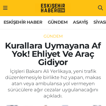
ESKİŞEHİR HABER
Gizlilik Politikası
Odunpazarı Hava Durumu
ESKİŞEHİR HABER
GÜNDEM
ASAYİŞ
SİYAS
GÜNDEM
Hakkımızda
Odunpazarı Trafik Yoğunluk Haritası
GÜNDEM
ASAYİŞ
İletişim
Süper Lig Puan Durumu ve Fikstür
Kurallara Uymayana Af
Yok! Ehliyet Ve Araç
SİYASET
Künye
Tüm Manşetler
Gidiyor
EKONOMİ
Son Dakika Haberleri
İçişleri Bakanı Ali Yerlikaya, yeni trafik
düzenlemesiyle birlikte hız yapan, makas
SAĞLIK
Haber Arşivi
atan veya ambulansa yol vermeyen
sürücülere ağır cezalar uygulanacağını
EĞİTİM
açıkladı.
SPOR