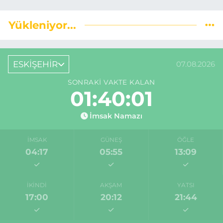
Yükleniyor...
ESKİŞEHİR
07.08.2026
SONRAKI VAKTE KALAN
01:40:01
İmsak Namazı
İMSAK
GÜNEŞ
ÖĞLE
04:17
05:55
13:09
İKINDI
AKŞAM
YATSI
17:00
20:12
21:44