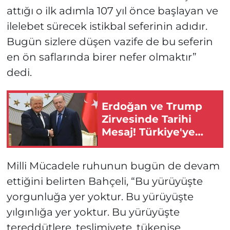
attığı o ilk adımla 107 yıl önce başlayan ve
ilelebet sürecek istikbal seferinin adıdır.
Bugün sizlere düşen vazife de bu seferin
en ön saflarında birer nefer olmaktır”
dedi.
Erdoğan ve Trump
Zirvesinde Tarihi
Mesaj! Türkiye'ye
Ambargolar Kalkıyor!
Milli Mücadele ruhunun bugün de devam
ettiğini belirten Bahçeli, “Bu yürüyüşte
yorgunluğa yer yoktur. Bu yürüyüşte
yılgınlığa yer yoktur. Bu yürüyüşte
tereddütlere, teslimiyete, tükenişe,