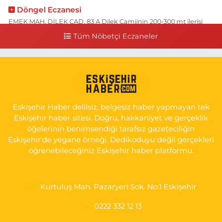
Döngel Eczanesi
EMEK MAH. DİLEK CAD. 83 A Dilek Camiinin 200-300 mt ilerisi
bim markete kadar sol tarafı
Tüm Nöbetçi Eczaneler
0 (222) 250 11 88
Yol Tarifi Al
Tepeoğlu Eczanesi
İSTİKLAL MAH. ŞAİR FUZULİ CAD. NO:35 A HAVA HASTANESİ
KARŞI KÖŞESİ ŞAİR FUZULİ AİLE SAĞLIĞI MERKEZİ KARŞISI
Eskişehir Haber delilsiz, belgesiz haber yapmayan tek
0 (222) 230 11 31
Yol Tarifi Al
Eskişehir haber sitesi. Doğru, hakkaniyet ve gerçeklik
öğelerinin benimsendiği tarafsız gazeteciliğin
Eskişehir'de yegane örneği. Dedikoduyu değil gerçekleri
öğrenebileceğiniz Eskişehir haber platformu.
Kurtuluş Mah. Pazaryeri Sok. No:1 Eskişehir
0222 332 12 13