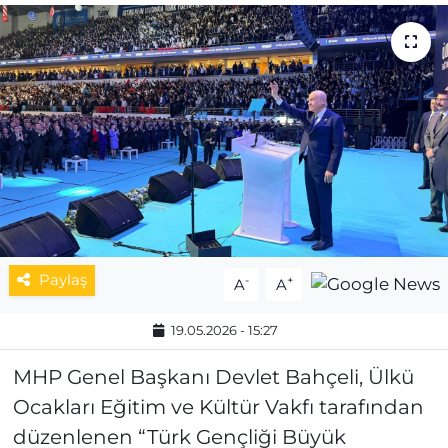
MAGAZİN
ESKİŞEHİRSPOR
Paylaş
-
+
A
A
19.05.2026 - 15:27
MHP Genel Başkanı Devlet Bahçeli, Ülkü
Ocakları Eğitim ve Kültür Vakfı tarafından
düzenlenen “Türk Gençliği Büyük