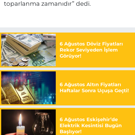
toparlanma zamanıdır” dedi.
6 Ağustos Döviz Fiyatları
Rekor Seviyeden İşlem
Görüyor!
6 Ağustos Altın Fiyatları
Haftalar Sonra Uçuşa Geçti!
6 Ağustos Eskişehir’de
Elektrik Kesintisi Bugün
Başlıyor!