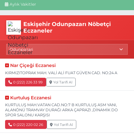
Aylık Vakitler
Eskişehir Odunpazarı Nöbetçi
Eczaneler
Nar Çiçeği Eczanesi
KIRMIZITOPRAK MAH. VALİ ALİ FUAT GÜVEN CAD. NO:24 A
0 (222) 226 33 99
Yol Tarifi Al
Kurtuluş Eczanesi
KURTULUŞ MAH.VATAN CAD.NO:7 B KURTULUŞ ASM YANI,
ALANÖNÜ TRAMVAY DURAĞI ARKA ÇAPRAZI ,DİNAMİK DO
SPOR SALONU KARŞISI
0 (222) 220 02 26
Yol Tarifi Al