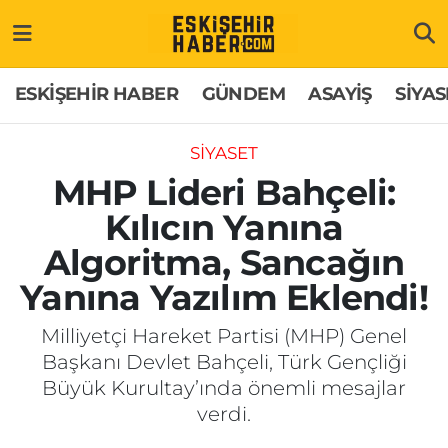
ESKİŞEHİR HABER
Gizlilik Politikası
Odunpazarı Hava Durumu
ESKİŞEHİR HABER
GÜNDEM
ASAYİŞ
SİYAS
GÜNDEM
Hakkımızda
Odunpazarı Trafik Yoğunluk Haritası
SİYASET
ASAYİŞ
İletişim
Süper Lig Puan Durumu ve Fikstür
MHP Lideri Bahçeli:
Kılıcın Yanına
SİYASET
Künye
Tüm Manşetler
Algoritma, Sancağın
EKONOMİ
Son Dakika Haberleri
Yanına Yazılım Eklendi!
SAĞLIK
Haber Arşivi
Milliyetçi Hareket Partisi (MHP) Genel
Başkanı Devlet Bahçeli, Türk Gençliği
EĞİTİM
Büyük Kurultay’ında önemli mesajlar
verdi.
SPOR