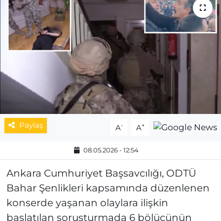
MAGAZİN
ESKİŞEHİRSPOR
Paylaş
-
+
A
A
08.05.2026 - 12:54
Ankara Cumhuriyet Başsavcılığı, ODTÜ
Bahar Şenlikleri kapsamında düzenlenen
konserde yaşanan olaylara ilişkin
başlatılan soruşturmada 6 bölücünün