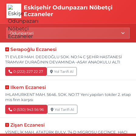
Eskişehir Odunpazarı Nöbetçi
Eczaneler
Serapoğlu Eczanesi
71 EVLER MAH. DEDEOĞLU SOK. NO:14 C ŞEHİR HASTANESİ
TRAMVAY DURAĞININ DEVAMINDA -ASAY ANAOKULU ALTI
0 (222) 227 22 27
Yol Tarifi Al
Ilkem Eczanesi
IHLAMURKENT MAH. 5646. SOK. NO:17 Yeni yapılan tokiler 2. etap
mis fırın karşısı
0 (530) 943 56 96
Yol Tarifi Al
Zişan Eczanesi
VİŞNELİK MAH. ATATÜRK BULV. 74 D MİGROSU GEÇİNCE, HACI