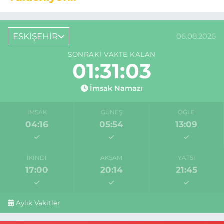
ESKİŞEHİR
06.08.2026
SONRAKI VAKTE KALAN
01:31:02
İmsak Namazı
İMSAK
GÜNEŞ
ÖĞLE
04:16
05:54
13:09
İKINDI
AKŞAM
YATSI
17:00
20:14
21:45
Aylık Vakitler