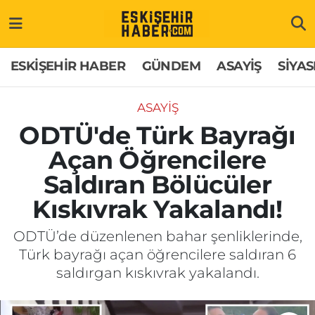
ESKİŞEHİR HABER
Gizlilik Politikası
Odunpazarı Hava Durumu
ESKİŞEHİR HABER
GÜNDEM
ASAYİŞ
SİYAS
GÜNDEM
Hakkımızda
Odunpazarı Trafik Yoğunluk Haritası
ASAYİŞ
ASAYİŞ
İletişim
Süper Lig Puan Durumu ve Fikstür
ODTÜ'de Türk Bayrağı
Açan Öğrencilere
SİYASET
Künye
Tüm Manşetler
Saldıran Bölücüler
EKONOMİ
Son Dakika Haberleri
Kıskıvrak Yakalandı!
SAĞLIK
Haber Arşivi
ODTÜ’de düzenlenen bahar şenliklerinde,
Türk bayrağı açan öğrencilere saldıran 6
EĞİTİM
saldırgan kıskıvrak yakalandı.
SPOR