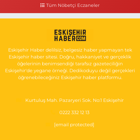
HASANOĞLU BAKLAVACI VE PİNO YANI
Tüm Nöbetçi Eczaneler
0 (222) 226 60 93
Yol Tarifi Al
Atasoy Eczanesi
KIRMIZITOPRAK MAH.ERCAN SOK. NO:14 C ESKİ HAVA
HASTANESİ POLİKLİNİK KAPISI KARŞISI
Eskişehir Haber delilsiz, belgesiz haber yapmayan tek
0 (222) 240 55 11
Yol Tarifi Al
Eskişehir haber sitesi. Doğru, hakkaniyet ve gerçeklik
öğelerinin benimsendiği tarafsız gazeteciliğin
Eskişehir'de yegane örneği. Dedikoduyu değil gerçekleri
öğrenebileceğiniz Eskişehir haber platformu.
Kurtuluş Mah. Pazaryeri Sok. No:1 Eskişehir
0222 332 12 13
[email protected]