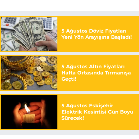
5 Ağustos Döviz Fiyatları
Yeni Yön Arayışına Başladı!
5 Ağustos Altın Fiyatları
Hafta Ortasında Tırmanışa
Geçti!
5 Ağustos Eskişehir
Elektrik Kesintisi Gün Boyu
Sürecek!