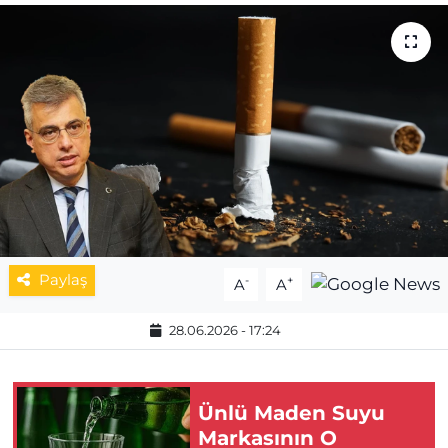
MAGAZİN
ESKİŞEHİRSPOR
Paylaş
-
+
A
A
28.06.2026 - 17:24
Ünlü Maden Suyu
Markasının O