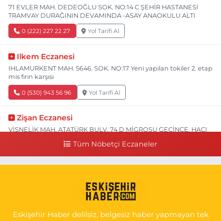
71 EVLER MAH. DEDEOĞLU SOK. NO:14 C ŞEHİR HASTANESİ
TRAMVAY DURAĞININ DEVAMINDA -ASAY ANAOKULU ALTI
0 (222) 227 22 27
Yol Tarifi Al
Ilkem Eczanesi
IHLAMURKENT MAH. 5646. SOK. NO:17 Yeni yapılan tokiler 2. etap
mis fırın karşısı
0 (530) 943 56 96
Yol Tarifi Al
Zişan Eczanesi
VİŞNELİK MAH. ATATÜRK BULV. 74 D MİGROSU GEÇİNCE, HACI
HASANOĞLU BAKLAVACI VE PİNO YANI
Tüm Nöbetçi Eczaneler
0 (222) 226 60 93
Yol Tarifi Al
Atasoy Eczanesi
KIRMIZITOPRAK MAH.ERCAN SOK. NO:14 C ESKİ HAVA
HASTANESİ POLİKLİNİK KAPISI KARŞISI
Eskişehir Haber delilsiz, belgesiz haber yapmayan tek
0 (222) 240 55 11
Yol Tarifi Al