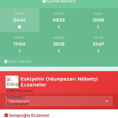
Güneş Namazı
İMSAK
GÜNEŞ
ÖĞLE
04:14
05:53
13:09
İKINDI
AKŞAM
YATSI
17:00
20:15
21:47
Aylık Vakitler
Eskişehir Odunpazarı Nöbetçi
Eczaneler
Serapoğlu Eczanesi