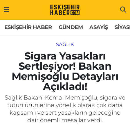
ESKİŞEHİR HABER
Gizlilik Politikası
Odunpazarı Hava Durumu
ESKİŞEHİR HABER
GÜNDEM
ASAYİŞ
SİYAS
GÜNDEM
Hakkımızda
Odunpazarı Trafik Yoğunluk Haritası
SAĞLIK
ASAYİŞ
İletişim
Süper Lig Puan Durumu ve Fikstür
Sigara Yasakları
Sertleşiyor! Bakan
SİYASET
Künye
Tüm Manşetler
Memişoğlu Detayları
EKONOMİ
Son Dakika Haberleri
Açıkladı!
SAĞLIK
Haber Arşivi
Sağlık Bakanı Kemal Memişoğlu, sigara ve
tütün ürünlerine yönelik olarak çok daha
EĞİTİM
kapsamlı ve sert yasakların geleceğine
dair önemli mesajlar verdi.
SPOR