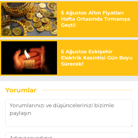
5 Ağustos Altın Fiyatları
Hafta Ortasında Tırmanışa
Geçti!
5 Ağustos Eskişehir
Elektrik Kesintisi Gün Boyu
Sürecek!
Yorumlar