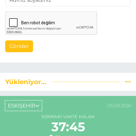
Gönder
Yükleniyor...
ESKİŞEHİR
05.08.2026
SONRAKI VAKTE KALAN
37:44