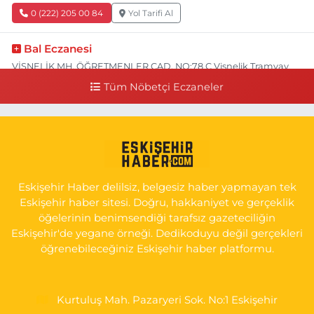
0 (222) 205 00 84
Yol Tarifi Al
Bal Eczanesi
VİŞNELİK MH. ÖĞRETMENLER CAD. NO:78 C Vişnelik Tramvay
durağının 100 metre ilerisi (Çalışanlar Caddesine giderken),
Tüm Nöbetçi Eczaneler
NUH'UN GEMİSİ Veteriner Kliniğinin yanı,ı
0 (222) 225 50 00
Yol Tarifi Al
Selen Eczanesi
GÜLTEPE MAH. HALK CAD. NO:107 C
Eskişehir Haber delilsiz, belgesiz haber yapmayan tek
0 (222) 250 40 50
Yol Tarifi Al
Eskişehir haber sitesi. Doğru, hakkaniyet ve gerçeklik
öğelerinin benimsendiği tarafsız gazeteciliğin
Bizim Eczanesi
Eskişehir'de yegane örneği. Dedikoduyu değil gerçekleri
EMEK MAH. ERTAŞ CAD.NO:12 A Küçük Sanayi girişi Tarım Kredi
öğrenebileceğiniz Eskişehir haber platformu.
Koop. Market yanı
0 (222) 250 87 69
Yol Tarifi Al
Kurtuluş Mah. Pazaryeri Sok. No:1 Eskişehir