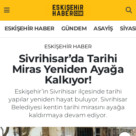
ESKİŞEHİR HABER
Gizlilik Politikası
Odunpazarı Hava Durumu
ESKİŞEHİR HABER
GÜNDEM
ASAYİŞ
SİYAS
GÜNDEM
Hakkımızda
Odunpazarı Trafik Yoğunluk Haritası
ESKİŞEHİR HABER
ASAYİŞ
İletişim
Süper Lig Puan Durumu ve Fikstür
Sivrihisar’da Tarihi
Miras Yeniden Ayağa
SİYASET
Künye
Tüm Manşetler
Kalkıyor!
EKONOMİ
Son Dakika Haberleri
Eskişehir’in Sivrihisar ilçesinde tarihi
yapılar yeniden hayat buluyor. Sivrihisar
SAĞLIK
Haber Arşivi
Belediyesi kentin tarihi mirasını ayağa
kaldırmaya devam ediyor.
EĞİTİM
SPOR