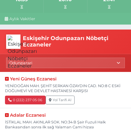
Aylık Vakitler
Eskişehir Odunpazarı Nöbetçi
Eczaneler
Yeni Güneş Eczanesi
YENİDOĞAN MAH. ŞEHİT SERKAN ÖZAYDIN CAD. NO:8 C ESKİ
DOĞUMEVİ VE DEVLET HASTANESİ KARŞISI
0 (222) 237 05 06
Yol Tarifi Al
Adalar Eczanesi
İSTİKLAL MAH. AKINLAR SOK. NO:34 B Şair Fuzuli Halk
Bankasından sonra ilk sağ Yalaman Cami hizası