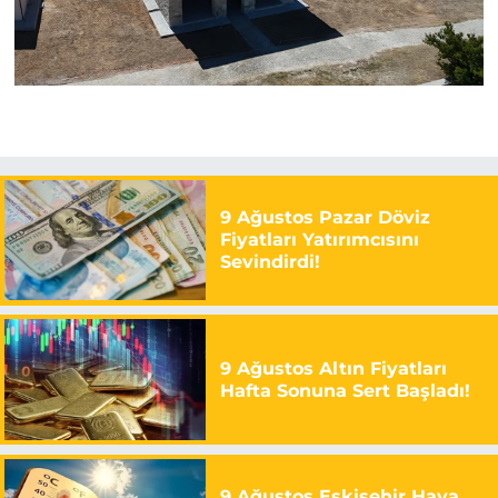
9 Ağustos Pazar Döviz
Fiyatları Yatırımcısını
Sevindirdi!
9 Ağustos Altın Fiyatları
Hafta Sonuna Sert Başladı!
9 Ağustos Eskişehir Hava