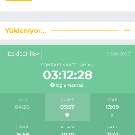
Yükleniyor...
ESKİŞEHİR
09.08.2026
SONRAKI VAKTE KALAN
03:12:28
Öğle Namazı
İMSAK
GÜNEŞ
ÖĞLE
04:20
05:57
13:09
İKINDI
AKŞAM
YATSI
16:59
20:10
21:41