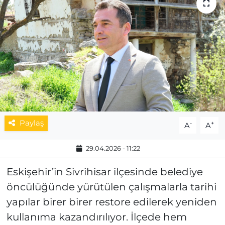
MAGAZİN
ESKİŞEHİRSPOR
Paylaş
-
+
A
A
29.04.2026 - 11:22
Eskişehir’in Sivrihisar ilçesinde belediye
öncülüğünde yürütülen çalışmalarla tarihi
yapılar birer birer restore edilerek yeniden
kullanıma kazandırılıyor. İlçede hem