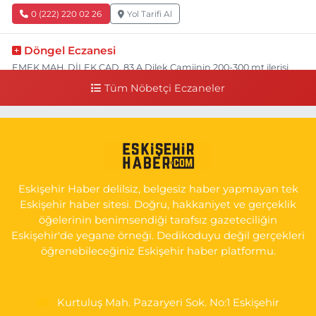
0 (222) 220 02 26
Yol Tarifi Al
Döngel Eczanesi
EMEK MAH. DİLEK CAD. 83 A Dilek Camiinin 200-300 mt ilerisi
bim markete kadar sol tarafı
Tüm Nöbetçi Eczaneler
0 (222) 250 11 88
Yol Tarifi Al
Tepeoğlu Eczanesi
İSTİKLAL MAH. ŞAİR FUZULİ CAD. NO:35 A HAVA HASTANESİ
KARŞI KÖŞESİ ŞAİR FUZULİ AİLE SAĞLIĞI MERKEZİ KARŞISI
Eskişehir Haber delilsiz, belgesiz haber yapmayan tek
0 (222) 230 11 31
Yol Tarifi Al
Eskişehir haber sitesi. Doğru, hakkaniyet ve gerçeklik
öğelerinin benimsendiği tarafsız gazeteciliğin
Eskişehir'de yegane örneği. Dedikoduyu değil gerçekleri
öğrenebileceğiniz Eskişehir haber platformu.
Kurtuluş Mah. Pazaryeri Sok. No:1 Eskişehir