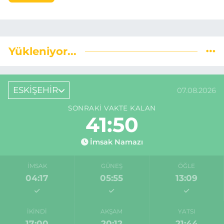
Yükleniyor...
ESKİŞEHİR
07.08.2026
SONRAKI VAKTE KALAN
41:50
İmsak Namazı
İMSAK
GÜNEŞ
ÖĞLE
04:17
05:55
13:09
İKINDI
AKŞAM
YATSI
17:00
20:12
21:44