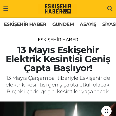
ESKİŞEHİR HABER
Gizlilik Politikası
Odunpazarı Hava Durumu
ESKİŞEHİR HABER
GÜNDEM
ASAYİŞ
SİYAS
GÜNDEM
Hakkımızda
Odunpazarı Trafik Yoğunluk Haritası
ESKİŞEHİR HABER
ASAYİŞ
İletişim
Süper Lig Puan Durumu ve Fikstür
13 Mayıs Eskişehir
Elektrik Kesintisi Geniş
SİYASET
Künye
Tüm Manşetler
Çapta Başlıyor!
EKONOMİ
Son Dakika Haberleri
13 Mayıs Çarşamba itibariyle Eskişehir’de
elektrik kesintisi geniş çapta etkili olacak.
SAĞLIK
Haber Arşivi
Birçok ilçede geçici kesintiler yaşanacak.
EĞİTİM
SPOR