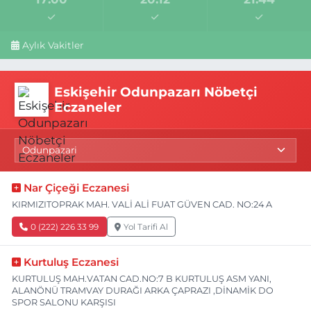
Aylık Vakitler
Eskişehir Odunpazarı Nöbetçi
Eczaneler
Nar Çiçeği Eczanesi
KIRMIZITOPRAK MAH. VALİ ALİ FUAT GÜVEN CAD. NO:24 A
0 (222) 226 33 99
Yol Tarifi Al
Kurtuluş Eczanesi
KURTULUŞ MAH.VATAN CAD.NO:7 B KURTULUŞ ASM YANI,
ALANÖNÜ TRAMVAY DURAĞI ARKA ÇAPRAZI ,DİNAMİK DO
SPOR SALONU KARŞISI