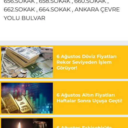
656.SOKAK , 658.SOKAK , 660.SOKAK ,
662.SOKAK , 664.SOKAK , ANKARA ÇEVRE
YOLU BULVAR
6 Ağustos Döviz Fiyatları
Rekor Seviyeden İşlem
Görüyor!
6 Ağustos Altın Fiyatları
Haftalar Sonra Uçuşa Geçti!
6 Ağustos Eskişehir’de