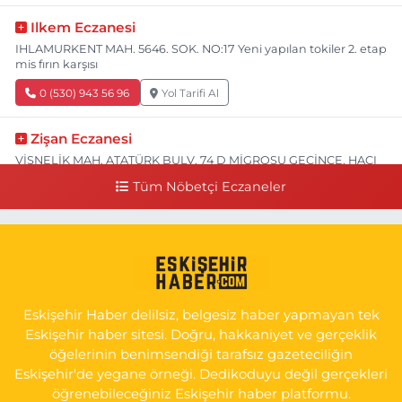
Ilkem Eczanesi
IHLAMURKENT MAH. 5646. SOK. NO:17 Yeni yapılan tokiler 2. etap
mis fırın karşısı
0 (530) 943 56 96
Yol Tarifi Al
Zişan Eczanesi
VİŞNELİK MAH. ATATÜRK BULV. 74 D MİGROSU GEÇİNCE, HACI
HASANOĞLU BAKLAVACI VE PİNO YANI
Tüm Nöbetçi Eczaneler
0 (222) 226 60 93
Yol Tarifi Al
Atasoy Eczanesi
KIRMIZITOPRAK MAH.ERCAN SOK. NO:14 C ESKİ HAVA
HASTANESİ POLİKLİNİK KAPISI KARŞISI
Eskişehir Haber delilsiz, belgesiz haber yapmayan tek
0 (222) 240 55 11
Yol Tarifi Al
Eskişehir haber sitesi. Doğru, hakkaniyet ve gerçeklik
öğelerinin benimsendiği tarafsız gazeteciliğin
Eskişehir'de yegane örneği. Dedikoduyu değil gerçekleri
öğrenebileceğiniz Eskişehir haber platformu.