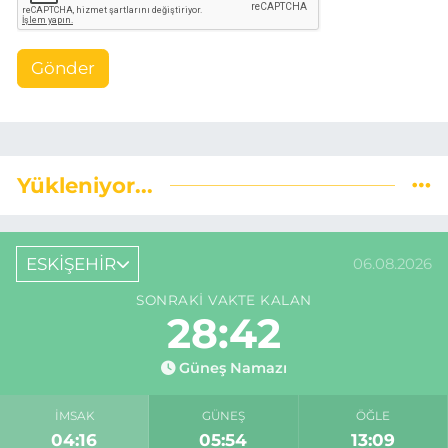
Gönder
Yükleniyor...
ESKİŞEHİR
06.08.2026
SONRAKI VAKTE KALAN
28:42
Güneş Namazı
İMSAK
GÜNEŞ
ÖĞLE
04:16
05:54
13:09