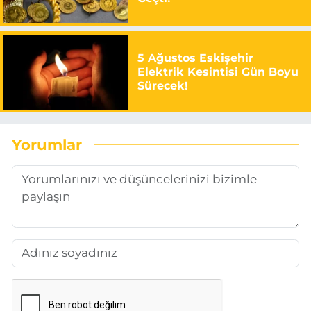
5 Ağustos Eskişehir
Elektrik Kesintisi Gün Boyu
Sürecek!
Yorumlar