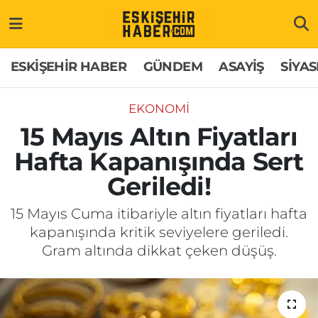
ESKİŞEHİR HABER
Gizlilik Politikası
Odunpazarı Hava Durumu
ESKİŞEHİR HABER
GÜNDEM
ASAYİŞ
SİYAS
GÜNDEM
Hakkımızda
Odunpazarı Trafik Yoğunluk Haritası
EKONOMİ
ASAYİŞ
İletişim
Süper Lig Puan Durumu ve Fikstür
15 Mayıs Altın Fiyatları
Hafta Kapanışında Sert
SİYASET
Künye
Tüm Manşetler
Geriledi!
EKONOMİ
Son Dakika Haberleri
15 Mayıs Cuma itibariyle altın fiyatları hafta
kapanışında kritik seviyelere geriledi.
SAĞLIK
Haber Arşivi
Gram altında dikkat çeken düşüş.
EĞİTİM
SPOR