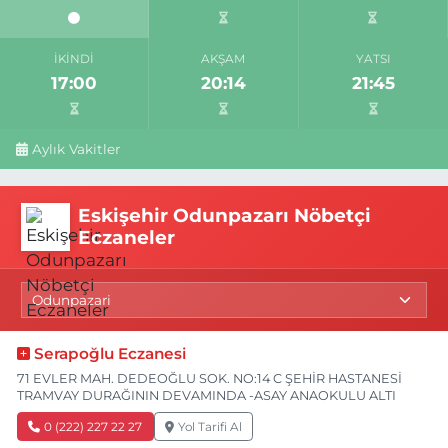
İKINDI
AKŞAM
YATSI
17:00
20:14
21:45
Aylık Vakitler
Eskişehir Odunpazarı Nöbetçi
Eczaneler
Serapoğlu Eczanesi
71 EVLER MAH. DEDEOĞLU SOK. NO:14 C ŞEHİR HASTANESİ
TRAMVAY DURAĞININ DEVAMINDA -ASAY ANAOKULU ALTI
0 (222) 227 22 27
Yol Tarifi Al