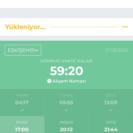
Yükleniyor...
ESKİŞEHİR
07.08.2026
SONRAKI VAKTE KALAN
59:19
Akşam Namazı
İMSAK
GÜNEŞ
ÖĞLE
04:17
05:55
13:09
İKINDI
AKŞAM
YATSI
17:00
20:12
21:44