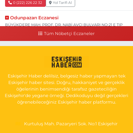
0 (222) 226 22 32
Yol Tarifi Al
Odunpazarı Eczanesi
BÜYÜKDERE MAH. PROF. DR. NABİ AVCI BULVARI NO:21 E TIP
FAKÜLTESİ KARŞISI
Tüm Nöbetçi Eczaneler
0 (505) 506 26 00
Yol Tarifi Al
Serap Eczanesi
YENİDOĞAN MH.ŞEHİT SERKAN ÖZAYDIN CD.8 B ESKİ DEVLET
HAST. DOĞUMEVİ KARŞ.
Eskişehir Haber delilsiz, belgesiz haber yapmayan tek
0 (222) 237 75 17
Yol Tarifi Al
Eskişehir haber sitesi. Doğru, hakkaniyet ve gerçeklik
öğelerinin benimsendiği tarafsız gazeteciliğin
Eskişehir'de yegane örneği. Dedikoduyu değil gerçekleri
öğrenebileceğiniz Eskişehir haber platformu.
Kurtuluş Mah. Pazaryeri Sok. No:1 Eskişehir