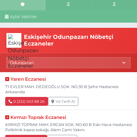
Aylık Vakitler
Eskişehir Odunpazarı Nöbetçi
Eczaneler
Yaren Eczanesi
71 EVLER MAH. DEDEOĞLU SOK. NO:30 B Şehir Hastanesi
Arkasında
0 (222) 503 88 26
Yol Tarifi Al
Kırmızı Toprak Eczanesi
KIRMIZI TOPRAK MAH. ERCAN SOK. NO:60 B Eski Hava Hastanesi
Poliklinik kapısı sokağı, Alem Cami Yakını