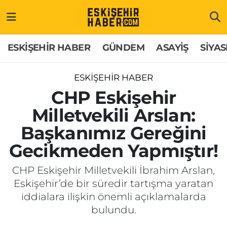
ESKİŞEHİR HABER
Gizlilik Politikası
Odunpazarı Hava Durumu
ESKİŞEHİR HABER
GÜNDEM
ASAYİŞ
SİYAS
GÜNDEM
Hakkımızda
Odunpazarı Trafik Yoğunluk Haritası
ESKİŞEHİR HABER
ASAYİŞ
İletişim
Süper Lig Puan Durumu ve Fikstür
CHP Eskişehir
Milletvekili Arslan:
SİYASET
Künye
Tüm Manşetler
Başkanımız Gereğini
EKONOMİ
Son Dakika Haberleri
Gecikmeden Yapmıştır!
SAĞLIK
Haber Arşivi
CHP Eskişehir Milletvekili İbrahim Arslan,
Eskişehir’de bir süredir tartışma yaratan
EĞİTİM
iddialara ilişkin önemli açıklamalarda
bulundu.
SPOR