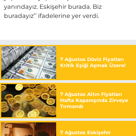
yanındayız. Eskişehir burada. Biz
buradayız’’ ifadelerine yer verdi.
7 Ağustos Döviz Fiyatları
Kritik Eşiği Aşmak Üzere!
7 Ağustos Altın Fiyatları
Hafta Kapanışında Zirveye
Tırmandı
7 Ağustos Eskişehir