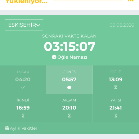
Yükleniyor...
ESKİŞEHİR
09.08.2026
SONRAKI VAKTE KALAN
03:15:06
Öğle Namazı
İMSAK
GÜNEŞ
ÖĞLE
04:20
05:57
13:09
İKINDI
AKŞAM
YATSI
16:59
20:10
21:41
Aylık Vakitler