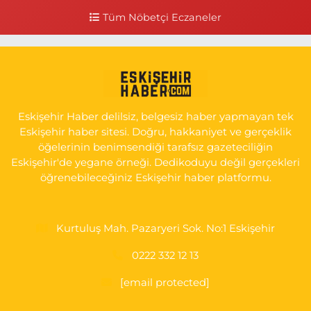
durağının 100 metre ilerisi (Çalışanlar Caddesine giderken),
Tüm Nöbetçi Eczaneler
NUH'UN GEMİSİ Veteriner Kliniğinin yanı,ı
0 (222) 225 50 00
Yol Tarifi Al
Selen Eczanesi
GÜLTEPE MAH. HALK CAD. NO:107 C
Eskişehir Haber delilsiz, belgesiz haber yapmayan tek
0 (222) 250 40 50
Yol Tarifi Al
Eskişehir haber sitesi. Doğru, hakkaniyet ve gerçeklik
öğelerinin benimsendiği tarafsız gazeteciliğin
Bizim Eczanesi
Eskişehir'de yegane örneği. Dedikoduyu değil gerçekleri
EMEK MAH. ERTAŞ CAD.NO:12 A Küçük Sanayi girişi Tarım Kredi
öğrenebileceğiniz Eskişehir haber platformu.
Koop. Market yanı
0 (222) 250 87 69
Yol Tarifi Al
Kurtuluş Mah. Pazaryeri Sok. No:1 Eskişehir
0222 332 12 13
[email protected]