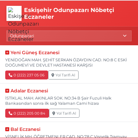
Eskişehir Odunpazarı Nöbetçi
Eczaneler
Yeni Güneş Eczanesi
YENİDOĞAN MAH. ŞEHİT SERKAN ÖZAYDIN CAD. NO:8 C ESKİ
DOĞUMEVİ VE DEVLET HASTANESİ KARŞISI
0 (222) 237 05 06
Yol Tarifi Al
Adalar Eczanesi
İSTİKLAL MAH. AKINLAR SOK. NO:34 B Şair Fuzuli Halk
Bankasından sonra ilk sağ Yalaman Cami hizası
0 (222) 205 00 84
Yol Tarifi Al
Bal Eczanesi
VİŞNELİK MH. ÖĞRETMENLER CAD. NO:78 C Vişnelik Tramvay