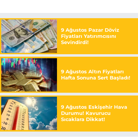
9 Ağustos Pazar Döviz
Fiyatları Yatırımcısını
Sevindirdi!
9 Ağustos Altın Fiyatları
Hafta Sonuna Sert Başladı!
9 Ağustos Eskişehir Hava
Durumu! Kavurucu
Sıcaklara Dikkat!