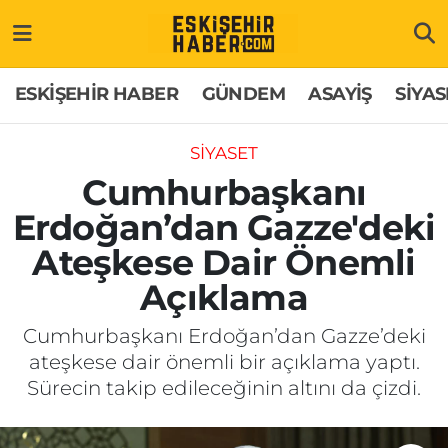
ESKİŞEHİR HABER
Gizlilik Politikası
Odunpazarı Hava Durumu
ESKİŞEHİR HABER
GÜNDEM
ASAYİŞ
SİYAS
GÜNDEM
Hakkımızda
Odunpazarı Trafik Yoğunluk Haritası
SİYASET
ASAYİŞ
İletişim
Süper Lig Puan Durumu ve Fikstür
Cumhurbaşkanı
Erdoğan’dan Gazze'deki
SİYASET
Künye
Tüm Manşetler
Ateşkese Dair Önemli
EKONOMİ
Son Dakika Haberleri
Açıklama
SAĞLIK
Haber Arşivi
Cumhurbaşkanı Erdoğan’dan Gazze’deki
ateşkese dair önemli bir açıklama yaptı.
EĞİTİM
Sürecin takip edileceğinin altını da çizdi.
SPOR