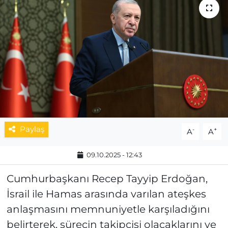
MAGAZİN
ESKİŞEHİRSPOR
Paylaş
-
+
A
A
09.10.2025 - 12:43
Cumhurbaşkanı Recep Tayyip Erdoğan,
İsrail ile Hamas arasında varılan ateşkes
anlaşmasını memnuniyetle karşıladığını
belirterek, sürecin takipçisi olacaklarını ve