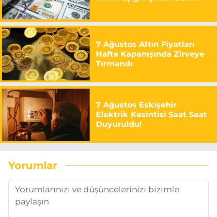
7 Ağustos Altın Fiyatları
Hafta Kapanışında Zirveye
Tırmandı
7 Ağustos Eskişehir
Elektrik Kesintisi Saat Saat
Duyuruldu!
Yorumlar