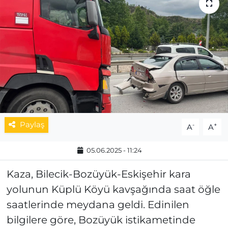
MAGAZİN
ESKİŞEHİRSPOR
Paylaş
-
+
A
A
05.06.2025 - 11:24
Kaza, Bilecik-Bozüyük-Eskişehir kara
yolunun Küplü Köyü kavşağında saat öğle
saatlerinde meydana geldi. Edinilen
bilgilere göre, Bozüyük istikametinde