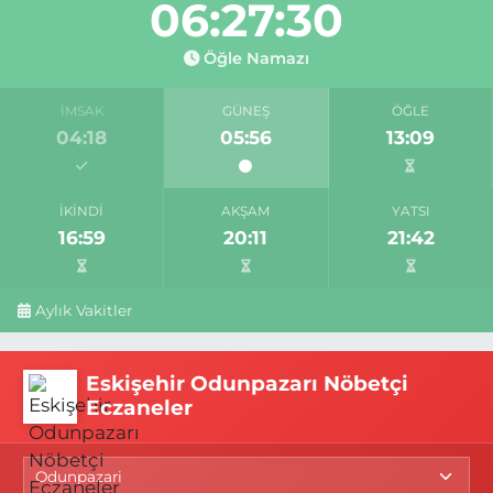
06:27:29
Öğle Namazı
İMSAK
GÜNEŞ
ÖĞLE
04:18
05:56
13:09
İKINDI
AKŞAM
YATSI
16:59
20:11
21:42
Aylık Vakitler
Eskişehir Odunpazarı Nöbetçi
Eczaneler