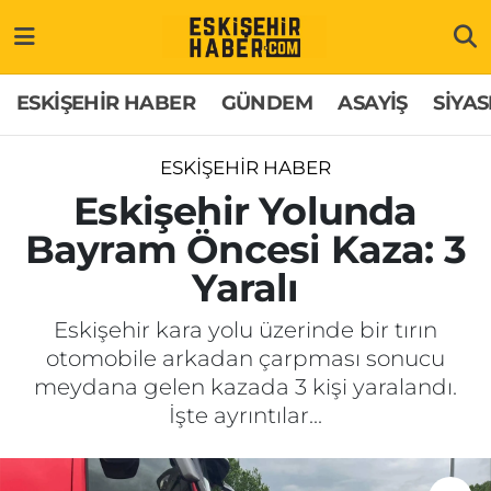
ESKİŞEHİR HABER
Gizlilik Politikası
Odunpazarı Hava Durumu
ESKİŞEHİR HABER
GÜNDEM
ASAYİŞ
SİYAS
GÜNDEM
Hakkımızda
Odunpazarı Trafik Yoğunluk Haritası
ESKİŞEHİR HABER
ASAYİŞ
İletişim
Süper Lig Puan Durumu ve Fikstür
Eskişehir Yolunda
Bayram Öncesi Kaza: 3
SİYASET
Künye
Tüm Manşetler
Yaralı
EKONOMİ
Son Dakika Haberleri
Eskişehir kara yolu üzerinde bir tırın
otomobile arkadan çarpması sonucu
SAĞLIK
Haber Arşivi
meydana gelen kazada 3 kişi yaralandı.
İşte ayrıntılar...
EĞİTİM
SPOR