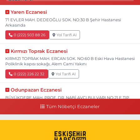
Yaren Eczanesi
71 EVLER MAH. DEDEOĞLU SOK. NO:30 B Şehir Hastanesi
Arkasında
0 (222) 503 88 26
Yol Tarifi Al
Kırmızı Toprak Eczanesi
KIRMIZI TOPRAK MAH. ERCAN SOK. NO:60 B Eski Hava Hastanesi
Poliklinik kapısı sokağı, Alem Cami Yakını
0 (222) 226 22 32
Yol Tarifi Al
Odunpazarı Eczanesi
BÜYÜKDERE MAH. PROF. DR. NABİ AVCI BULVARI NO:21 E TIP
FAKÜLTESİ KARŞISI
Tüm Nöbetçi Eczaneler
0 (505) 506 26 00
Yol Tarifi Al
Serap Eczanesi
YENİDOĞAN MH.ŞEHİT SERKAN ÖZAYDIN CD.8 B ESKİ DEVLET