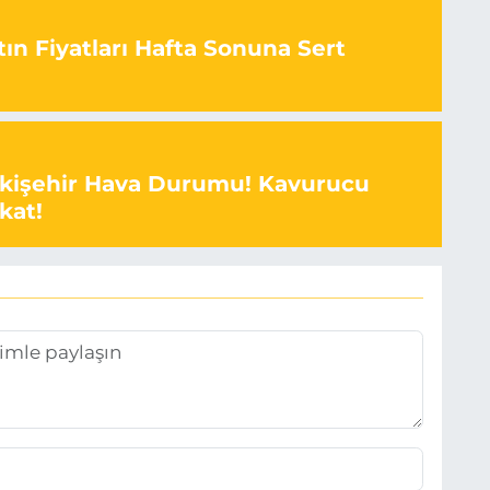
ın Fiyatları Hafta Sonuna Sert
skişehir Hava Durumu! Kavurucu
kat!