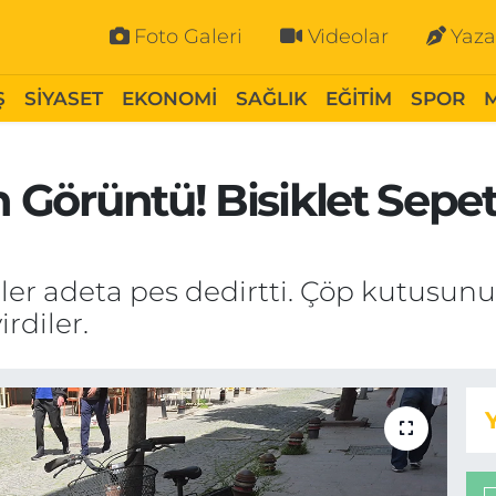
Foto Galeri
Videolar
Yaza
Ş
SİYASET
EKONOMİ
SAĞLIK
EĞİTİM
SPOR
n Görüntü! Bisiklet Sepe
üler adeta pes dedirtti. Çöp kutusu
rdiler.