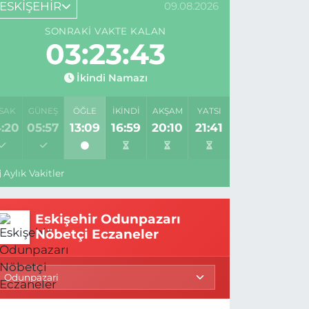
ESKİŞEHİR
09.08.2026
SONRAKI VAKTE KALAN
03:23:42
İkindi Namazı
SAK
GÜNEŞ
ÖĞLE
İKINDI
AKŞAM
YATSI
:20
05:57
13:09
16:59
20:10
21:41
Aylık Vakitler
Eskişehir Odunpazarı
Nöbetçi Eczaneler