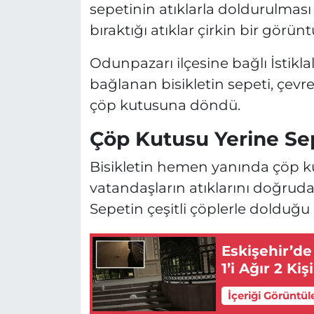
sepetinin atıklarla doldurulması
bıraktığı atıklar çirkin bir görünt
Odunpazarı ilçesine bağlı İstikl
bağlanan bisikletin sepeti, çevr
çöp kutusuna döndü.
Çöp Kutusu Yerine Sep
Bisikletin hemen yanında çöp 
vatandaşların atıklarını doğrudan
Sepetin çeşitli çöplerle dolduğu 
Eskişehir’de
1’i Ağır 2 Kiş
İçeriği Görüntül