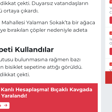
 dikkat çekti. Duyarsız vatandaşların
Y
ü ortaya çıkardı.
C
al Mahallesi Yalaman Sokak’ta bir ağaca
eye bırakılan çöpler nedeniyle adeta
İ
O
eti Kullandılar
kutusu bulunmasına rağmen bazı
 bisiklet sepetine attığı görüldü.
V
dikkat çekti.
O
 Kanlı Hesaplaşma! Bıçaklı Kavgada
i Yaralandı!
G
e
O