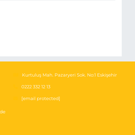
Kurtuluş Mah. Pazaryeri Sok. No:1 Eskişehir
0222 332 12 13
[email protected]
'de