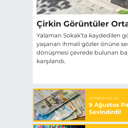
Çirkin Görüntüler Orta
Yalaman Sokak’ta kaydedilen gör
yaşanan ihmali gözler önüne serd
dönüşmesi çevrede bulunan bazı
karşılandı.
EDITÖRÜN SEÇTIĞI
9 Ağustos Paz
Sevindirdi!