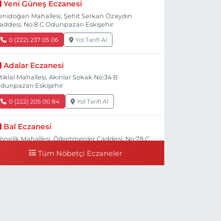
Yeni Güneş Eczanesi
enidoğan Mahallesi, Şehit Serkan Özaydın
addesi, No:8 C Odunpazarı Eskişehir
0 (222) 237 05 06
Yol Tarifi Al
Adalar Eczanesi
stiklal Mahallesi, Akınlar Sokak No:34 B
dunpazarı Eskişehir
0 (222) 205 00 84
Yol Tarifi Al
Bal Eczanesi
işnelik Mahallesi, Öğretmenler Caddesi, No:78 C
dunpazarı Eskişehir
Tüm Nöbetçi Eczaneler
0 (222) 225 50 00
Yol Tarifi Al
Selen Eczanesi
ültepe Mahallesi, Halk Caddesi No:107 C
dunpazarı Eskişehir