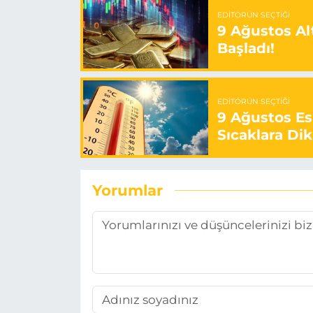
EDITÖRÜN SEÇTIĞI
9 Ağustos Alt
Başladı!
EDITÖRÜN SEÇTIĞI
9 Ağustos E
Sıcaklara Dik
Yorumlar