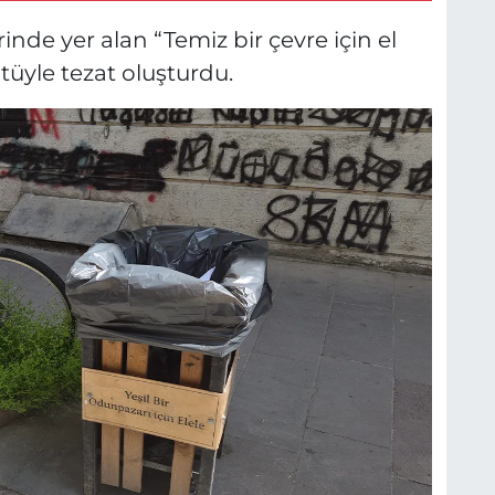
de yer alan “Temiz bir çevre için el
tüyle tezat oluşturdu.
E
E