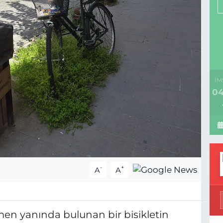
İM
04
-
+
A
A
en yanında bulunan bir bisikletin