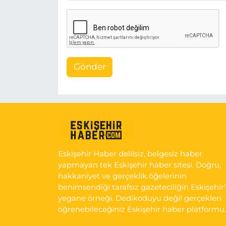
Gönder
Eskişehir Haber delilsiz, belgesiz haber
yapmayan tek Eskişehir haber sitesi. Doğru,
hakkaniyet ve gerçeklik öğelerinin
benimsendiği tarafsız gazeteciliğin Eskişehir
yegane örneği. Dedikoduyu değil gerçekleri
öğrenebileceğiniz Eskişehir haber platformu.