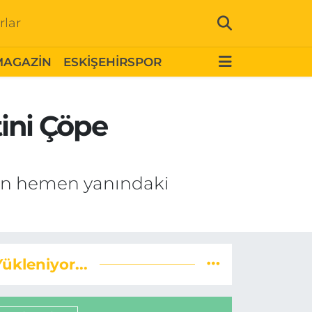
rlar
MAGAZİN
ESKİŞEHİRSPOR
tini Çöpe
nun hemen yanındaki
Yükleniyor...