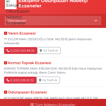
Eskişehir Odunpazarı Nöbetçi
Eczaneler
Yaren Eczanesi
71 EVLER MAH. DEDEOĞLU SOK. NO:30 B Şehir Hastanesi
Arkasında
0 (222) 503 88 26
Yol Tarifi Al
Kırmızı Toprak Eczanesi
KIRMIZI TOPRAK MAH. ERCAN SOK. NO:60 B Eski Hava Hastanesi
Poliklinik kapısı sokağı, Alem Cami Yakını
0 (222) 226 22 32
Yol Tarifi Al
Odunpazarı Eczanesi
BÜYÜKDERE MAH. PROF. DR. NABİ AVCI BULVARI NO:21 E TIP
FAKÜLTESİ KARŞISI
Tüm Nöbetçi Eczaneler