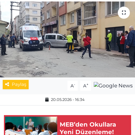
MAGAZİN
ESKİŞEHİRSPOR
Paylaş
-
+
A
A
20.05.2026 - 16:34
MEB’den Okullara
Yeni Düzenleme!