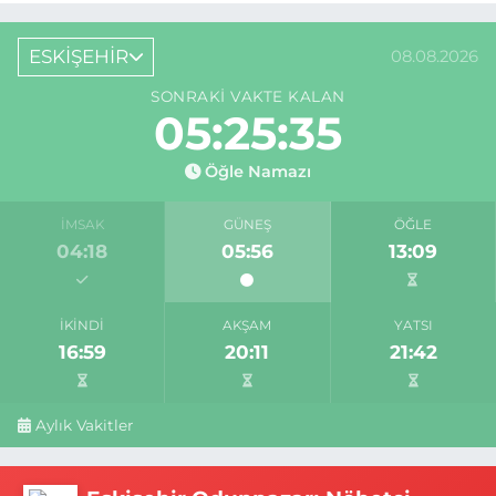
ESKİŞEHİR
08.08.2026
SONRAKI VAKTE KALAN
05:25:34
Öğle Namazı
İMSAK
GÜNEŞ
ÖĞLE
04:18
05:56
13:09
İKINDI
AKŞAM
YATSI
16:59
20:11
21:42
Aylık Vakitler