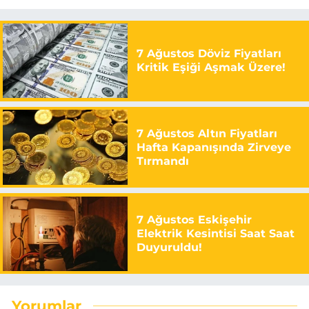
7 Ağustos Döviz Fiyatları
Kritik Eşiği Aşmak Üzere!
7 Ağustos Altın Fiyatları
Hafta Kapanışında Zirveye
Tırmandı
7 Ağustos Eskişehir
Elektrik Kesintisi Saat Saat
Duyuruldu!
Yorumlar