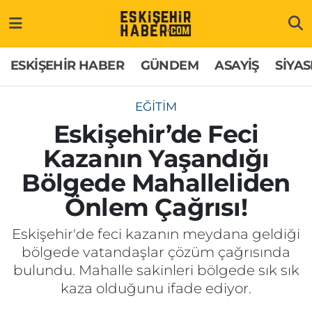
ESKİŞEHİR HABER
Gizlilik Politikası
Odunpazarı Hava Durumu
ESKİŞEHİR HABER
GÜNDEM
ASAYİŞ
SİYAS
GÜNDEM
Hakkımızda
Odunpazarı Trafik Yoğunluk Haritası
EĞİTİM
ASAYİŞ
İletişim
Süper Lig Puan Durumu ve Fikstür
Eskişehir’de Feci
Kazanın Yaşandığı
SİYASET
Künye
Tüm Manşetler
Bölgede Mahalleliden
EKONOMİ
Son Dakika Haberleri
Önlem Çağrısı!
SAĞLIK
Haber Arşivi
Eskişehir'de feci kazanın meydana geldiği
bölgede vatandaşlar çözüm çağrısında
EĞİTİM
bulundu. Mahalle sakinleri bölgede sık sık
kaza olduğunu ifade ediyor.
SPOR