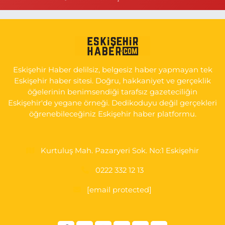
0 (505) 506 26 00
Yol Tarifi Al
Serap Eczanesi
YENİDOĞAN MH.ŞEHİT SERKAN ÖZAYDIN CD.8 B ESKİ DEVLET
HAST. DOĞUMEVİ KARŞ.
Eskişehir Haber delilsiz, belgesiz haber yapmayan tek
0 (222) 237 75 17
Yol Tarifi Al
Eskişehir haber sitesi. Doğru, hakkaniyet ve gerçeklik
öğelerinin benimsendiği tarafsız gazeteciliğin
Eskişehir'de yegane örneği. Dedikoduyu değil gerçekleri
öğrenebileceğiniz Eskişehir haber platformu.
Kurtuluş Mah. Pazaryeri Sok. No:1 Eskişehir
0222 332 12 13
[email protected]