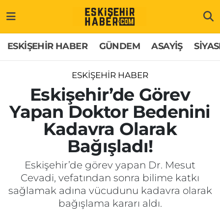
ESKİŞEHİR HABER
Gizlilik Politikası
Odunpazarı Hava Durumu
ESKİŞEHİR HABER
GÜNDEM
ASAYİŞ
SİYAS
GÜNDEM
Hakkımızda
Odunpazarı Trafik Yoğunluk Haritası
ESKİŞEHİR HABER
ASAYİŞ
İletişim
Süper Lig Puan Durumu ve Fikstür
Eskişehir’de Görev
Yapan Doktor Bedenini
SİYASET
Künye
Tüm Manşetler
Kadavra Olarak
EKONOMİ
Son Dakika Haberleri
Bağışladı!
SAĞLIK
Haber Arşivi
Eskişehir’de görev yapan Dr. Mesut
Cevadi, vefatından sonra bilime katkı
EĞİTİM
sağlamak adına vücudunu kadavra olarak
bağışlama kararı aldı.
SPOR