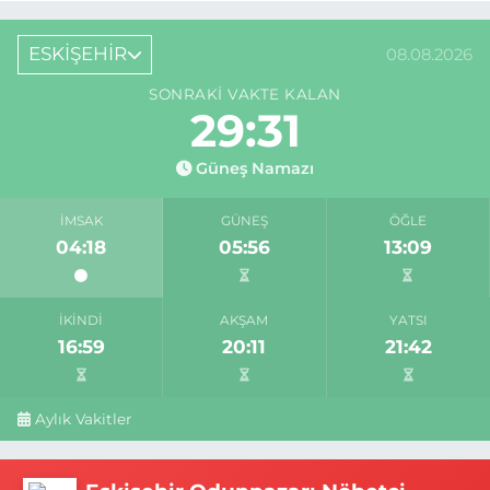
ESKİŞEHİR
08.08.2026
SONRAKI VAKTE KALAN
29:31
Güneş Namazı
İMSAK
GÜNEŞ
ÖĞLE
04:18
05:56
13:09
İKINDI
AKŞAM
YATSI
16:59
20:11
21:42
Aylık Vakitler