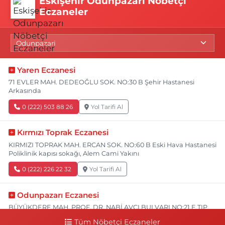
Eskişehir Odunpazarı Nöbetçi
Eczaneler
Yaren Eczanesi
71 EVLER MAH. DEDEOĞLU SOK. NO:30 B Şehir Hastanesi
Arkasında
0 (222) 503 88 26
Yol Tarifi Al
Kırmızı Toprak Eczanesi
KIRMIZI TOPRAK MAH. ERCAN SOK. NO:60 B Eski Hava Hastanesi
Poliklinik kapısı sokağı, Alem Cami Yakını
0 (222) 226 22 32
Yol Tarifi Al
Odunpazarı Eczanesi
BÜYÜKDERE MAH. PROF. DR. NABİ AVCI BULVARI NO:21 E TIP
FAKÜLTESİ KARŞISI
Tüm Nöbetçi Eczaneler