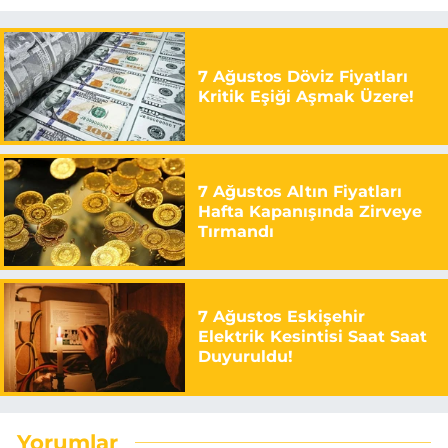
7 Ağustos Döviz Fiyatları
Kritik Eşiği Aşmak Üzere!
7 Ağustos Altın Fiyatları
Hafta Kapanışında Zirveye
Tırmandı
7 Ağustos Eskişehir
Elektrik Kesintisi Saat Saat
Duyuruldu!
Yorumlar