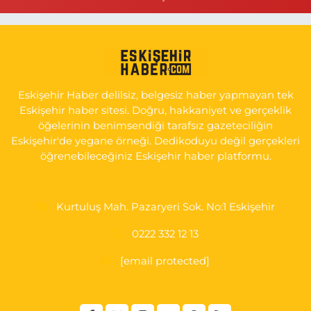
0 (505) 506 26 00
Yol Tarifi Al
Serap Eczanesi
YENİDOĞAN MH.ŞEHİT SERKAN ÖZAYDIN CD.8 B ESKİ DEVLET
HAST. DOĞUMEVİ KARŞ.
Eskişehir Haber delilsiz, belgesiz haber yapmayan tek
0 (222) 237 75 17
Yol Tarifi Al
Eskişehir haber sitesi. Doğru, hakkaniyet ve gerçeklik
öğelerinin benimsendiği tarafsız gazeteciliğin
Eskişehir'de yegane örneği. Dedikoduyu değil gerçekleri
öğrenebileceğiniz Eskişehir haber platformu.
Kurtuluş Mah. Pazaryeri Sok. No:1 Eskişehir
0222 332 12 13
[email protected]