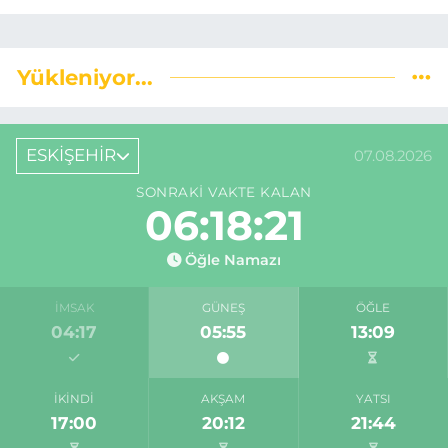
Yükleniyor...
ESKİŞEHİR
07.08.2026
SONRAKI VAKTE KALAN
06:18:20
Öğle Namazı
İMSAK
GÜNEŞ
ÖĞLE
04:17
05:55
13:09
İKINDI
AKŞAM
YATSI
17:00
20:12
21:44