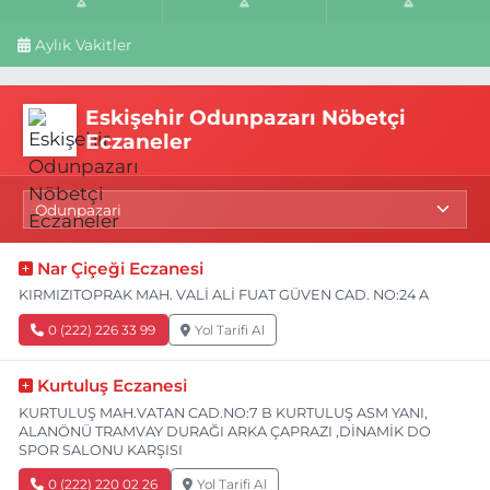
Aylık Vakitler
Eskişehir Odunpazarı Nöbetçi
Eczaneler
Nar Çiçeği Eczanesi
KIRMIZITOPRAK MAH. VALİ ALİ FUAT GÜVEN CAD. NO:24 A
0 (222) 226 33 99
Yol Tarifi Al
Kurtuluş Eczanesi
KURTULUŞ MAH.VATAN CAD.NO:7 B KURTULUŞ ASM YANI,
ALANÖNÜ TRAMVAY DURAĞI ARKA ÇAPRAZI ,DİNAMİK DO
SPOR SALONU KARŞISI
0 (222) 220 02 26
Yol Tarifi Al