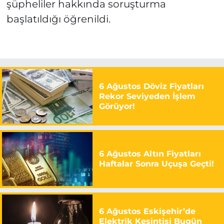
şüpheliler hakkında soruşturma
başlatıldığı öğrenildi.
6 Ağustos Döviz Fiyatları
Rekor Seviyeden İşlem
Görüyor!
6 Ağustos Altın Fiyatları
Haftalar Sonra Uçuşa Geçti!
6 Ağustos Eskişehir’de
Elektrik Kesintisi Bugün