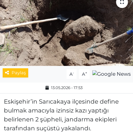
MAGAZİN
ESKİŞEHİRSPOR
Paylaş
-
+
A
A
13.05.2026 - 17:53
Eskişehir’in Sarıcakaya ilçesinde define
bulmak amacıyla izinsiz kazı yaptığı
belirlenen 2 şüpheli, jandarma ekipleri
tarafından suçüstü yakalandı.