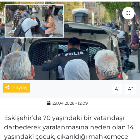
MAGAZİN
ESKİŞEHİRSPOR
Paylaş
-
+
A
A
29.04.2026 - 12:09
Eskişehir’de 70 yaşındaki bir vatandaşı
darbederek yaralanmasına neden olan 14
yaşındaki çocuk, çıkarıldığı mahkemece