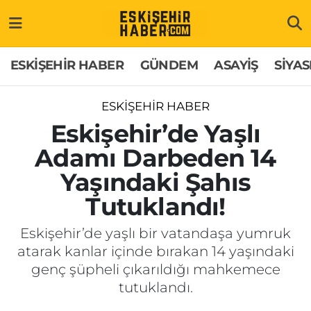
ESKİŞEHİR HABER
Gizlilik Politikası
Odunpazarı Hava Durumu
ESKİŞEHİR HABER
GÜNDEM
ASAYİŞ
SİYAS
GÜNDEM
Hakkımızda
Odunpazarı Trafik Yoğunluk Haritası
ESKİŞEHİR HABER
ASAYİŞ
İletişim
Süper Lig Puan Durumu ve Fikstür
Eskişehir’de Yaşlı
Adamı Darbeden 14
SİYASET
Künye
Tüm Manşetler
Yaşındaki Şahıs
EKONOMİ
Son Dakika Haberleri
Tutuklandı!
SAĞLIK
Haber Arşivi
Eskişehir’de yaşlı bir vatandaşa yumruk
atarak kanlar içinde bırakan 14 yaşındaki
EĞİTİM
genç şüpheli çıkarıldığı mahkemece
tutuklandı.
SPOR