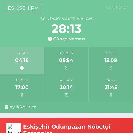
ESKİŞEHİR
06.08.2026
SONRAKI VAKTE KALAN
28:13
Güneş Namazı
İMSAK
GÜNEŞ
ÖĞLE
04:16
05:54
13:09
İKINDI
AKŞAM
YATSI
17:00
20:14
21:45
Aylık Vakitler
Eskişehir Odunpazarı Nöbetçi