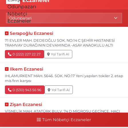
Eczaneler
Serapoğlu Eczanesi
71 EVLER MAH. DEDEOĞLU SOK. NO:14 C ŞEHİR HASTANESİ
TRAMVAY DURAĞININ DEVAMINDA -ASAY ANAOKULU ALTI
0 (222) 227 22 27
Yol Tarifi Al
Ilkem Eczanesi
IHLAMURKENT MAH. 5646. SOK. NO:17 Yeni yapılan tokiler 2. etap
mis fırın karşısı
0 (530) 943 56 96
Yol Tarifi Al
Zişan Eczanesi
VİŞNELİK MAH. ATATÜRK BULV. 74 D MİGROSU GEÇİNCE, HACI
HASANOĞLU BAKLAVACI VE PİNO YANI
Tüm Nöbetçi Eczaneler
0 (222) 226 60 93
Yol Tarifi Al