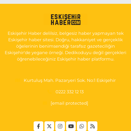
Atasoy Eczanesi
KIRMIZITOPRAK MAH.ERCAN SOK. NO:14 C ESKİ HAVA
HASTANESİ POLİKLİNİK KAPISI KARŞISI
Eskişehir Haber delilsiz, belgesiz haber yapmayan tek
0 (222) 240 55 11
Yol Tarifi Al
Eskişehir haber sitesi. Doğru, hakkaniyet ve gerçeklik
öğelerinin benimsendiği tarafsız gazeteciliğin
Eskişehir'de yegane örneği. Dedikoduyu değil gerçekleri
öğrenebileceğiniz Eskişehir haber platformu.
Kurtuluş Mah. Pazaryeri Sok. No:1 Eskişehir
0222 332 12 13
[email protected]