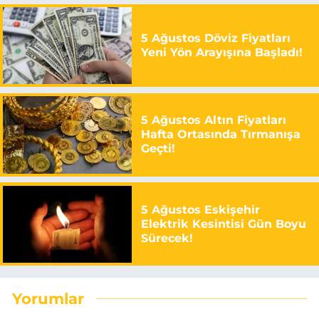
5 Ağustos Döviz Fiyatları
Yeni Yön Arayışına Başladı!
5 Ağustos Altın Fiyatları
Hafta Ortasında Tırmanışa
Geçti!
5 Ağustos Eskişehir
Elektrik Kesintisi Gün Boyu
Sürecek!
Yorumlar