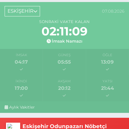
ESKİŞEHİR
07.08.2026
SONRAKI VAKTE KALAN
02:11:08
İmsak Namazı
İMSAK
GÜNEŞ
ÖĞLE
04:17
05:55
13:09
İKINDI
AKŞAM
YATSI
17:00
20:12
21:44
Aylık Vakitler
Eskişehir Odunpazarı Nöbetçi