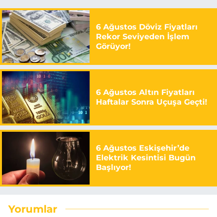
6 Ağustos Döviz Fiyatları
Rekor Seviyeden İşlem
Görüyor!
6 Ağustos Altın Fiyatları
Haftalar Sonra Uçuşa Geçti!
6 Ağustos Eskişehir’de
Elektrik Kesintisi Bugün
Başlıyor!
Yorumlar