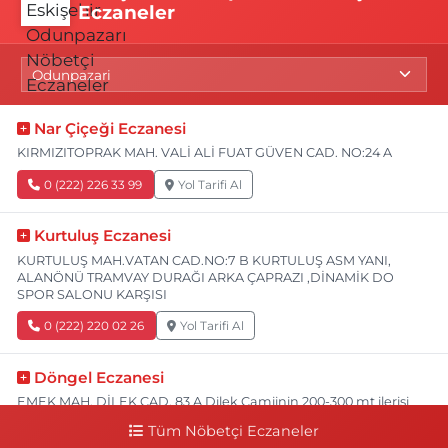
Eczaneler
Nar Çiçeği Eczanesi
KIRMIZITOPRAK MAH. VALİ ALİ FUAT GÜVEN CAD. NO:24 A
0 (222) 226 33 99
Yol Tarifi Al
Kurtuluş Eczanesi
KURTULUŞ MAH.VATAN CAD.NO:7 B KURTULUŞ ASM YANI,
ALANÖNÜ TRAMVAY DURAĞI ARKA ÇAPRAZI ,DİNAMİK DO
SPOR SALONU KARŞISI
0 (222) 220 02 26
Yol Tarifi Al
Döngel Eczanesi
EMEK MAH. DİLEK CAD. 83 A Dilek Camiinin 200-300 mt ilerisi
bim markete kadar sol tarafı
Tüm Nöbetçi Eczaneler