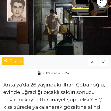
MAGAZİN
ESKİŞEHİRSPOR
Paylaş
-
+
A
A
18.02.2026 - 16:24
Antalya’da 26 yaşındaki İlhan Çobanoğlu,
evinde uğradığı bıçaklı saldırı sonucu
hayatını kaybetti. Cinayet şüphelisi Y.E.Ç.
kısa sürede yakalanarak gözaltına alındı.