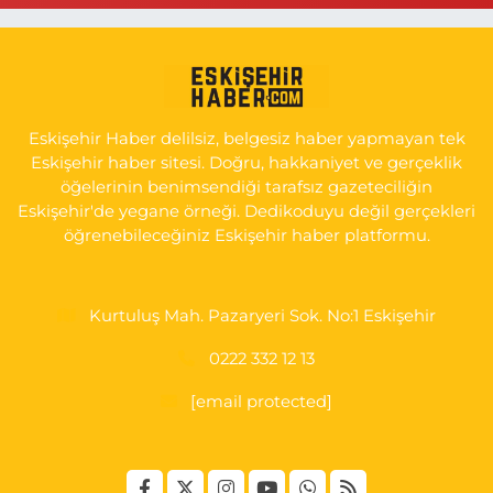
0 (222) 250 11 88
Yol Tarifi Al
Tepeoğlu Eczanesi
İSTİKLAL MAH. ŞAİR FUZULİ CAD. NO:35 A HAVA HASTANESİ
KARŞI KÖŞESİ ŞAİR FUZULİ AİLE SAĞLIĞI MERKEZİ KARŞISI
Eskişehir Haber delilsiz, belgesiz haber yapmayan tek
0 (222) 230 11 31
Yol Tarifi Al
Eskişehir haber sitesi. Doğru, hakkaniyet ve gerçeklik
öğelerinin benimsendiği tarafsız gazeteciliğin
Eskişehir'de yegane örneği. Dedikoduyu değil gerçekleri
öğrenebileceğiniz Eskişehir haber platformu.
Kurtuluş Mah. Pazaryeri Sok. No:1 Eskişehir
0222 332 12 13
[email protected]