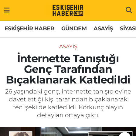
ESKİŞEHİR HABER
Gizlilik Politikası
Odunpazarı Hava Durumu
ESKİŞEHİR HABER
GÜNDEM
ASAYİŞ
SİYAS
GÜNDEM
Hakkımızda
Odunpazarı Trafik Yoğunluk Haritası
ASAYİŞ
ASAYİŞ
İletişim
Süper Lig Puan Durumu ve Fikstür
İnternette Tanıştığı
Genç Tarafından
SİYASET
Künye
Tüm Manşetler
Bıçaklanarak Katledildi
EKONOMİ
Son Dakika Haberleri
26 yaşındaki genç, internette tanışıp evine
davet ettiği kişi tarafından bıçaklanarak
SAĞLIK
Haber Arşivi
feci şekilde katledildi. Korkunç olayın
detayları ortaya çıktı.
EĞİTİM
SPOR