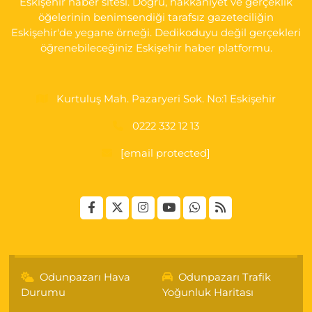
Eskişehir haber sitesi. Doğru, hakkaniyet ve gerçeklik
öğelerinin benimsendiği tarafsız gazeteciliğin
Eskişehir'de yegane örneği. Dedikoduyu değil gerçekleri
öğrenebileceğiniz Eskişehir haber platformu.
Kurtuluş Mah. Pazaryeri Sok. No:1 Eskişehir
0222 332 12 13
[email protected]
Odunpazarı Hava
Odunpazarı Trafik
Durumu
Yoğunluk Haritası