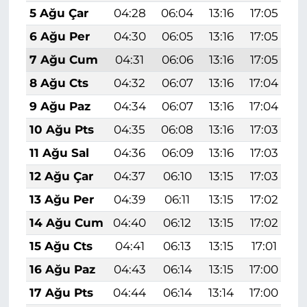
5 Ağu Çar
04:28
06:04
13:16
17:05
2
6 Ağu Per
04:30
06:05
13:16
17:05
2
7 Ağu Cum
04:31
06:06
13:16
17:05
2
8 Ağu Cts
04:32
06:07
13:16
17:04
2
9 Ağu Paz
04:34
06:07
13:16
17:04
2
10 Ağu Pts
04:35
06:08
13:16
17:03
2
11 Ağu Sal
04:36
06:09
13:16
17:03
2
12 Ağu Çar
04:37
06:10
13:15
17:03
2
13 Ağu Per
04:39
06:11
13:15
17:02
2
14 Ağu Cum
04:40
06:12
13:15
17:02
2
15 Ağu Cts
04:41
06:13
13:15
17:01
2
16 Ağu Paz
04:43
06:14
13:15
17:00
2
17 Ağu Pts
04:44
06:14
13:14
17:00
2