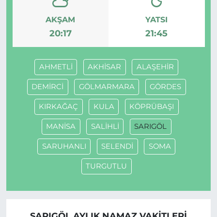
AKŞAM
YATSI
20:17
21:45
AHMETLİ
AKHİSAR
ALAŞEHİR
DEMİRCİ
GÖLMARMARA
GÖRDES
KIRKAĞAÇ
KULA
KÖPRÜBAŞI
MANİSA
SALİHLİ
SARIGÖL
SARUHANLI
SELENDİ
SOMA
TURGUTLU
SARIGÖL AYLIK NAMAZ VAKITLERI