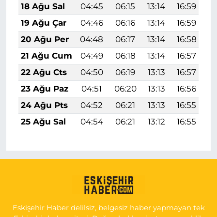
18 Ağu Sal
04:45
06:15
13:14
16:59
2
19 Ağu Çar
04:46
06:16
13:14
16:59
2
20 Ağu Per
04:48
06:17
13:14
16:58
2
21 Ağu Cum
04:49
06:18
13:14
16:57
1
22 Ağu Cts
04:50
06:19
13:13
16:57
1
23 Ağu Paz
04:51
06:20
13:13
16:56
1
24 Ağu Pts
04:52
06:21
13:13
16:55
1
25 Ağu Sal
04:54
06:21
13:12
16:55
1
Eskişehir Haber delilsiz, belgesiz haber yapmayan tek