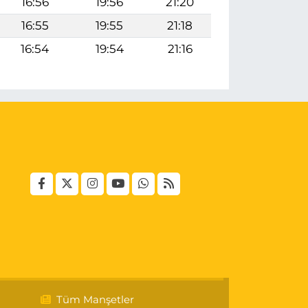
16:56
19:56
21:20
16:55
19:55
21:18
16:54
19:54
21:16
Tüm Manşetler