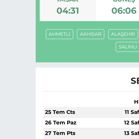
04:31
06:06
MAGAZİN
ESKİŞEHİRSPOR
AHMETLİ
AKHİSAR
ALAŞEHİR
SALİHLİ
S
H
25 Tem Cts
11 Sa
26 Tem Paz
12 Sa
27 Tem Pts
13 Sa