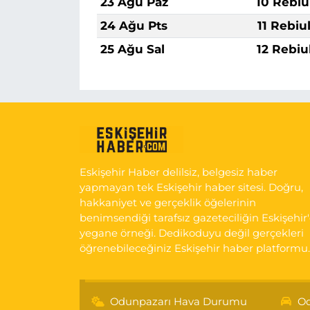
23 Ağu Paz
10 Rebiu
24 Ağu Pts
11 Rebiu
25 Ağu Sal
12 Rebiu
Eskişehir Haber delilsiz, belgesiz haber
yapmayan tek Eskişehir haber sitesi. Doğru,
hakkaniyet ve gerçeklik öğelerinin
benimsendiği tarafsız gazeteciliğin Eskişehir
yegane örneği. Dedikoduyu değil gerçekleri
öğrenebileceğiniz Eskişehir haber platformu.
Odunpazarı Hava Durumu
Od