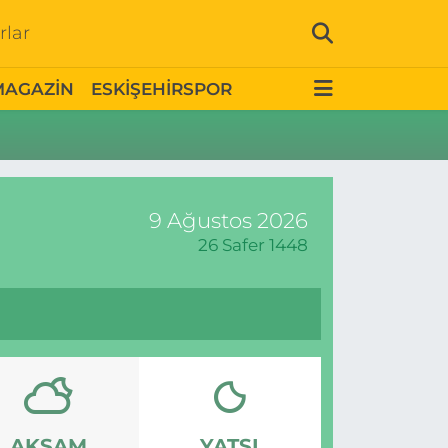
rlar
MAGAZİN
ESKİŞEHİRSPOR
9 Ağustos 2026
26 Safer 1448
AKŞAM
YATSI