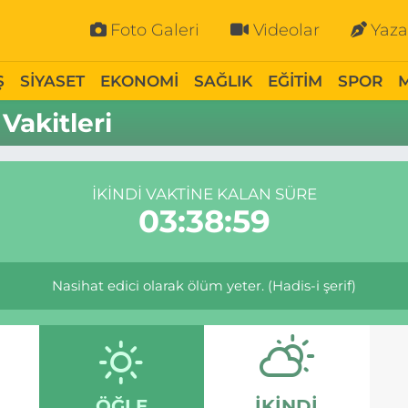
Foto Galeri
Videolar
Yaza
Ş
SİYASET
EKONOMİ
SAĞLIK
EĞİTİM
SPOR
Vakitleri
İKINDI VAKTINE KALAN SÜRE
03:38:59
Nasihat edici olarak ölüm yeter. (Hadis-i şerif)
ÖĞLE
İKINDI