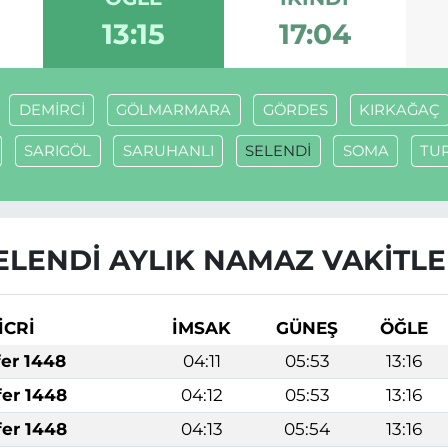
13:15
17:04
DEMİRCİ
GÖLMARMARA
GÖRDES
KIRKAĞAÇ
SARIGÖL
SARUHANLI
SELENDİ
SOMA
TU
ELENDİ AYLIK NAMAZ VAKITLE
İCRİ
İMSAK
GÜNEŞ
ÖĞLE
fer 1448
04:11
05:53
13:16
fer 1448
04:12
05:53
13:16
fer 1448
04:13
05:54
13:16