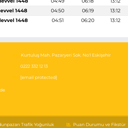
levvel 1448
04:49
06:18
13:12
levvel 1448
04:50
06:19
13:12
levvel 1448
04:51
06:20
13:12
Kurtuluş Mah. Pazaryeri Sok. No:1 Eskişehir
0222 332 12 13
[email protected]
'de
unpazarı Trafik Yoğunluk
Puan Durumu ve Fikstür