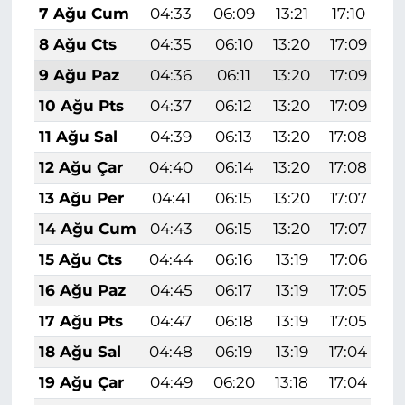
7 Ağu Cum
04:33
06:09
13:21
17:10
2
8 Ağu Cts
04:35
06:10
13:20
17:09
2
9 Ağu Paz
04:36
06:11
13:20
17:09
2
10 Ağu Pts
04:37
06:12
13:20
17:09
2
11 Ağu Sal
04:39
06:13
13:20
17:08
2
12 Ağu Çar
04:40
06:14
13:20
17:08
2
13 Ağu Per
04:41
06:15
13:20
17:07
2
14 Ağu Cum
04:43
06:15
13:20
17:07
2
15 Ağu Cts
04:44
06:16
13:19
17:06
2
16 Ağu Paz
04:45
06:17
13:19
17:05
2
17 Ağu Pts
04:47
06:18
13:19
17:05
2
18 Ağu Sal
04:48
06:19
13:19
17:04
2
19 Ağu Çar
04:49
06:20
13:18
17:04
2