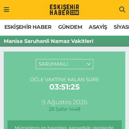
ESKİŞEHİR HABER
Gizlilik Politikası
Odunpazarı Hava Durumu
ESKİŞEHİR HABER
GÜNDEM
ASAYİŞ
SİYAS
GÜNDEM
Hakkımızda
Odunpazarı Trafik Yoğunluk Haritası
Manisa Saruhanli Namaz Vakitleri
ASAYİŞ
İletişim
Süper Lig Puan Durumu ve Fikstür
SARUHANLI
SİYASET
Künye
Tüm Manşetler
ÖĞLE VAKTINE KALAN SÜRE
EKONOMİ
Son Dakika Haberleri
03:51:25
SAĞLIK
Haber Arşivi
9 Ağustos 2026
26 Safer 1448
EĞİTİM
SPOR
Müminlerin en hayırlıları, kanaatkâr olanlarıdır,