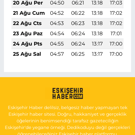
20 Ağu Per
04:50
06:21
13:18
17:03
2
21 Ağu Cum
04:52
06:22
13:18
17:02
2
22 Ağu Cts
04:53
06:23
13:18
17:02
2
23 Ağu Paz
04:54
06:24
13:18
17:01
2
24 Ağu Pts
04:55
06:24
13:17
17:00
2
25 Ağu Sal
04:57
06:25
13:17
17:00
1
Eskişehir Haber delilsiz, belgesiz haber yapmayan tek
Eskişehir haber sitesi. Doğru, hakkaniyet ve gerçeklik
öğelerinin benimsendiği tarafsız gazeteciliğin
Eskişehir'de yegane örneği. Dedikoduyu değil gerçekleri
öğrenebileceğiniz Eskişehir haber platformu.