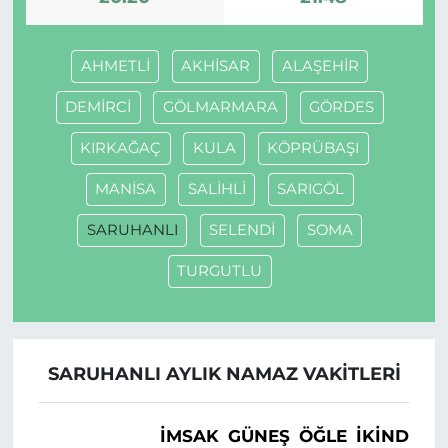
AHMETLİ
AKHİSAR
ALAŞEHİR
DEMİRCİ
GÖLMARMARA
GÖRDES
KIRKAĞAÇ
KULA
KÖPRÜBAŞI
MANİSA
SALİHLİ
SARIGÖL
SARUHANLI
SELENDİ
SOMA
TURGUTLU
SARUHANLI AYLIK NAMAZ VAKITLERI
İMSAK
GÜNEŞ
ÖĞLE
İKINDI
A