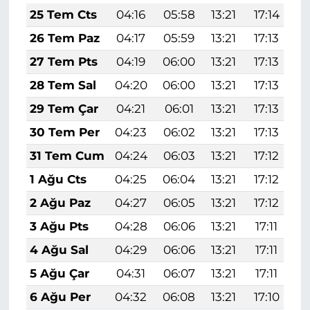
25 Tem Cts
04:16
05:58
13:21
17:14
2
26 Tem Paz
04:17
05:59
13:21
17:13
2
27 Tem Pts
04:19
06:00
13:21
17:13
2
28 Tem Sal
04:20
06:00
13:21
17:13
2
29 Tem Çar
04:21
06:01
13:21
17:13
2
30 Tem Per
04:23
06:02
13:21
17:13
2
31 Tem Cum
04:24
06:03
13:21
17:12
2
1 Ağu Cts
04:25
06:04
13:21
17:12
2
2 Ağu Paz
04:27
06:05
13:21
17:12
2
3 Ağu Pts
04:28
06:06
13:21
17:11
2
4 Ağu Sal
04:29
06:06
13:21
17:11
2
5 Ağu Çar
04:31
06:07
13:21
17:11
2
6 Ağu Per
04:32
06:08
13:21
17:10
2