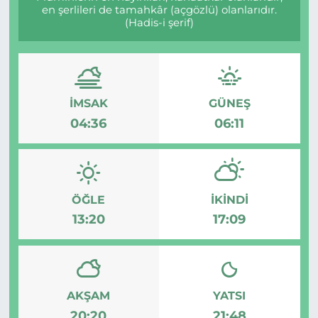
en şerlileri de tamahkâr (açgözlü) olanlarıdır.
(Hadis-i şerif)
MAGAZİN
ESKİŞEHİRSPOR
İMSAK
GÜNEŞ
04:36
06:11
ÖĞLE
İKINDI
13:20
17:09
AKŞAM
YATSI
20:20
21:48