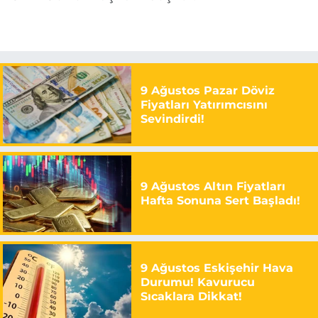
9 Ağustos Pazar Döviz
Fiyatları Yatırımcısını
Sevindirdi!
9 Ağustos Altın Fiyatları
Hafta Sonuna Sert Başladı!
9 Ağustos Eskişehir Hava
Durumu! Kavurucu
Sıcaklara Dikkat!