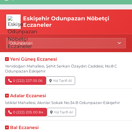
Eskişehir Odunpazarı Nöbetçi
Eczaneler
Yeni Güneş Eczanesi
Yenidoğan Mahallesi, Şehit Serkan Özaydın Caddesi, No:8 C
Odunpazarı Eskişehir
0 (222) 237 05 06
Yol Tarifi Al
Adalar Eczanesi
İstiklal Mahallesi, Akınlar Sokak No:34 B Odunpazarı Eskişehir
0 (222) 205 00 84
Yol Tarifi Al
Bal Eczanesi