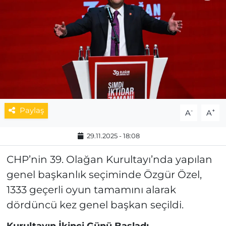
MAGAZİN
ESKİŞEHİRSPOR
Paylaş
-
+
A
A
29.11.2025 - 18:08
CHP’nin 39. Olağan Kurultayı’nda yapılan
genel başkanlık seçiminde Özgür Özel,
1333 geçerli oyun tamamını alarak
dördüncü kez genel başkan seçildi.