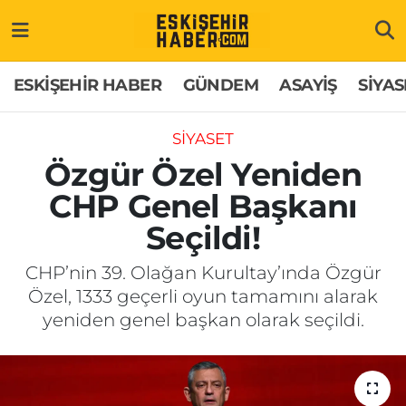
ESKİŞEHİR HABER
Gizlilik Politikası
Odunpazarı Hava Durumu
ESKİŞEHİR HABER
GÜNDEM
ASAYİŞ
SİYAS
GÜNDEM
Hakkımızda
Odunpazarı Trafik Yoğunluk Haritası
SİYASET
ASAYİŞ
İletişim
Süper Lig Puan Durumu ve Fikstür
Özgür Özel Yeniden
CHP Genel Başkanı
SİYASET
Künye
Tüm Manşetler
Seçildi!
EKONOMİ
Son Dakika Haberleri
CHP’nin 39. Olağan Kurultay’ında Özgür
Özel, 1333 geçerli oyun tamamını alarak
SAĞLIK
Haber Arşivi
yeniden genel başkan olarak seçildi.
EĞİTİM
SPOR