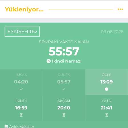
Yükleniyor...
ESKİŞEHİR
09.08.2026
SONRAKI VAKTE KALAN
55:56
İkindi Namazı
İMSAK
GÜNEŞ
ÖĞLE
04:20
05:57
13:09
İKINDI
AKŞAM
YATSI
16:59
20:10
21:41
Aylık Vakitler