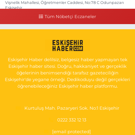
Vişnelik Mahallesi, Öğretmenler Caddesi, No:78 C Odunpazarı
Eskişehir
Tüm Nöbetçi Eczaneler
0 (222) 225 50 00
Yol Tarifi Al
Selen Eczanesi
Gültepe Mahallesi, Halk Caddesi No:107 C Odunpazarı Eskişehir
0 (222) 250 40 50
Yol Tarifi Al
Eskişehir Haber delilsiz, belgesiz haber yapmayan tek
Bizim Eczanesi
Eskişehir haber sitesi. Doğru, hakkaniyet ve gerçeklik
Emek Mahallesi, Ertaş Caddesi No:12 A Odunpazarı Eskişehir
öğelerinin benimsendiği tarafsız gazeteciliğin
Eskişehir'de yegane örneği. Dedikoduyu değil gerçekleri
0 (222) 250 87 69
Yol Tarifi Al
öğrenebileceğiniz Eskişehir haber platformu.
Kurtuluş Mah. Pazaryeri Sok. No:1 Eskişehir
0222 332 12 13
[email protected]